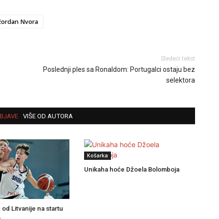
žordan Nvora
Sledeći tekst
Poslednji ples sa Ronaldom: Portugalci ostaju bez
selektora
BJAVE
VIŠE OD AUTORA
Košarka
Unikaha hoće Džoela Bolomboja
 od Litvanije na startu
a