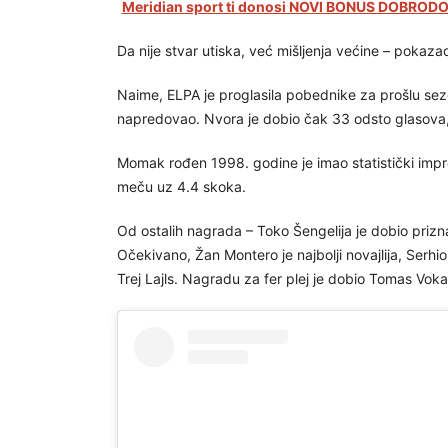
Meridian sport ti donosi NOVI BONUS DOBRODOŠ
Da nije stvar utiska, već mišljenja većine – pokaza
Naime, ELPA je proglasila pobednike za prošlu sezo
napredovao. Nvora je dobio čak 33 odsto glasova, 
Momak rođen 1998. godine je imao statistički imp
meču uz 4.4 skoka.
Od ostalih nagrada – Toko Šengelija je dobio prizn
Očekivano, Žan Montero je najbolji novajlija, Serhio 
Trej Lajls. Nagradu za fer plej je dobio Tomas Vok