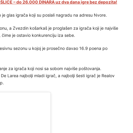
LICE – do 26.000 DINARA uz dva dana igre bez depozita!
o je glas igrača koji su poslali nagradu na adresu Nvore.
nu, a Zvezdin košarkaš je proglašen za igrača koji je najviše
čime je ostavio konkurenciju iza sebe.
resivnu sezonu u kojoj je prosečno davao 16.9 poena po
anje za igrača koji nosi sa sobom najviše poštovanja.
De Larea najbolji mladi igrač, a najbolji šesti igrač je Realov
ap.