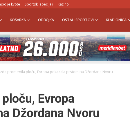
jbolje kvote
Sportski specijali
Kazino
KOŠARKA
ODBOJKA
OSTALI SPORTOVI
KLADIONICA
zda promenila ploču, Evropa pokazala prstom na Džordana Nvoru
 ploču, Evropa
na Džordana Nvoru