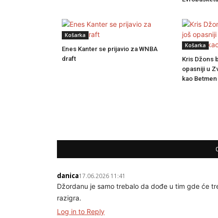
Košarka
Košarka
Enes Kanter se prijavio za WNBA
draft
Kris Džons 
opasniji u Zv
kao Betmen 
danica
17.06.2026 11:41
Džordanu je samo trebalo da dođe u tim gde će tre
razigra.
Log in to Reply