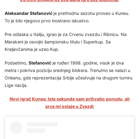
Aleksandar Stefanović
je prethodnu sezonu proveo u Kuneu.
To je bilo njegovo prvo inostrano iskustvo.
Pre odlaska u Italiju, igrao je za Crvenu zvezdu i Ribnicu. Na
Marakani je osvojio šampionsku titulu i Superkup. Sa
Kraljevčanima je uzeo Kup.
Podsetimo,
Stefanović
je rođen 1998. godine, visok je dva
metra i pokriva poziciju srednjeg blokera. Trenutno se nalazi u
Orleanu, gde reprezentacija Srbije učestvuje na drugom turniru
Lige nacija.
Novi igrač Kunea: Iste sekunde sam prihvatio ponudu, ali
srce mi ostaje u Zvezdi