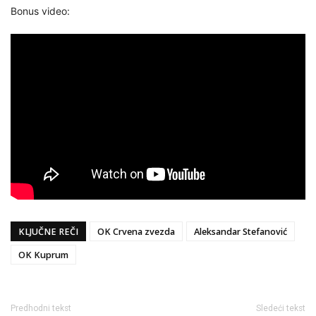
Bonus video:
KLJUČNE REČI
OK Crvena zvezda
Aleksandar Stefanović
OK Kuprum
Predhodni tekst
Sledeći tekst