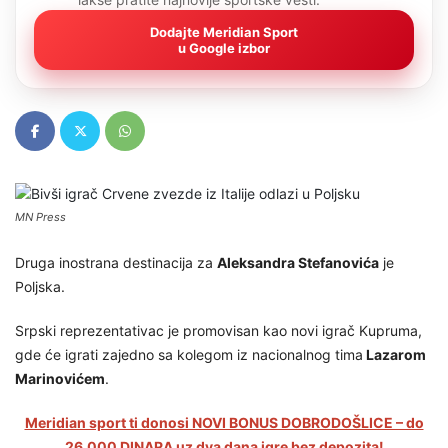
Dodajte Meridian Sport
u Google izbor
MN Press
Druga inostrana destinacija za
Aleksandra Stefanovića
je
Poljska.
Srpski reprezentativac je promovisan kao novi igrač Kupruma,
gde će igrati zajedno sa kolegom iz nacionalnog tima
Lazarom
Marinovićem
.
Meridian sport ti donosi NOVI BONUS DOBRODOŠLICE – do
26.000 DINARA uz dva dana igre bez depozita!