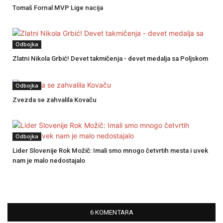
Tomaš Fornal MVP Lige nacija
Odbojka
Zlatni Nikola Grbić! Devet takmičenja - devet medalja sa Poljskom
Odbojka
Zvezda se zahvalila Kovaču
Odbojka
Lider Slovenije Rok Možič: Imali smo mnogo četvrtih mesta i uvek
nam je malo nedostajalo
6 KOMENTARA