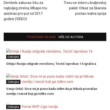
Dembele zakuvao trku za
Tresu se zidovi u kraljevskoj
najboljeg strelca, Mbape mu
palati: Otkaz za Skariola
asistirao prvi put od 2017.
postao realna opcija
godine (VIDEO)
POVEZANE OBJAVE
VIŠE OD AUTORA
Odbojka
Srbija i Rusija odigrale nerešeno, Terzić isprobao 14 igračica
Odbojka
Vanja Grbić: Srce mi je puno kada vidim da je Nikola pronašao
zemlju i narod koji ga toliko ceni
Odbojka