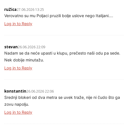
ruZica
27.06.2026 13:25
Verovatno su mu Poljaci pruzili bolje uslove nego Italijani….
Log in to Reply
stevan
26.06.2026 22:09
Nadam se da neće upasti u klupu, prečesto naši odu pa sede.
Nek dobije minutažu.
Log in to Reply
konstantin
26.06.2026 22:06
Srednji blokeri od dva metra se uvek traže, nije ni čudo što ga
zovu napolju.
Log in to Reply