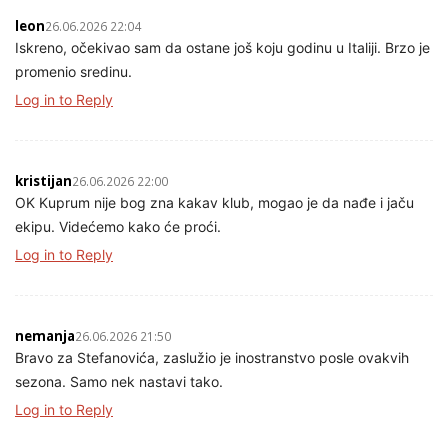
leon
26.06.2026 22:04
Iskreno, očekivao sam da ostane još koju godinu u Italiji. Brzo je
promenio sredinu.
Log in to Reply
kristijan
26.06.2026 22:00
OK Kuprum nije bog zna kakav klub, mogao je da nađe i jaču
ekipu. Videćemo kako će proći.
Log in to Reply
nemanja
26.06.2026 21:50
Bravo za Stefanovića, zaslužio je inostranstvo posle ovakvih
sezona. Samo nek nastavi tako.
Log in to Reply