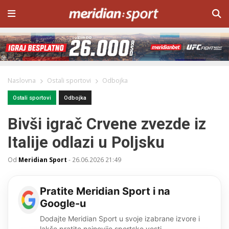
Naslovna
Ostali sportovi
Odbojka
Ostali sportovi
Odbojka
Bivši igrač Crvene zvezde iz
Italije odlazi u Poljsku
Od
Meridian Sport
-
26.06.2026 21:49
Pratite Meridian Sport i na
Google-u
Dodajte Meridian Sport u svoje izabrane izvore i
lakše pratite najnovije sportske vesti.