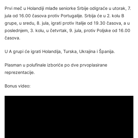
Prvi meč u Holandiji mlađe seniorke Srbije odigraće u utorak, 7.
jula od 16.00 časova protiv Portugalije. Srbija će u 2. kolu B
grupe, u sredu, 8. jula, igrati protiv Italije od 19.30 časova, a u
poslednjem, 3. kolu, u četvrtak, 9. jula, protiv Poljske od 16.00
časova.
U A grupi će igrati Holandija, Turska, Ukrajina i Španija.
Plasman u polufinale izboriće po dve prvoplasirane
reprezentacije.
Bonus video: