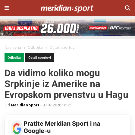
Naslovna
Odbojka
Ostali sportovi
Odbojka
Ostali sportovi
Da vidimo koliko mogu
Srpkinje iz Amerike na
Evropskom prvenstvu u Hagu
Od
Meridian Sport
-
03.07.2026 16:25
Pratite Meridian Sport i na
Google-u