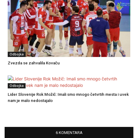
Odbojka
Zvezda se zahvalila Kovaču
Odbojka
Lider Slovenije Rok Možič: Imali smo mnogo četvrtih mesta i uvek
nam je malo nedostajalo
6 KOMENTARA