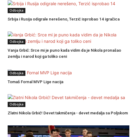
Odbojka
Srbija i Rusija odigrale nerešeno, Terzić isprobao 14 igračica
Odbojka
Vanja Grbić: Srce mi je puno kada vidim da je Nikola pronašao
zemlju i narod koji ga toliko ceni
Odbojka
Tomaš Fornal MVP Lige nacija
Odbojka
Zlatni Nikola Grbić! Devet takmičenja - devet medalja sa Poljskom