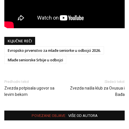
KLJUČNE REČI
Evropsko prvenstvo za mlađe seniorke u odbojci 2026.
Mlađe seniorske Srbije u odbojci
Predhodni tekst
Sledeći tekst
Zvezda potpisala ugovor sa
Zvezda našla klub za Ovusua i
levim bekom
Bađa
POVEZANE OBJAVE
VIŠE OD AUTORA