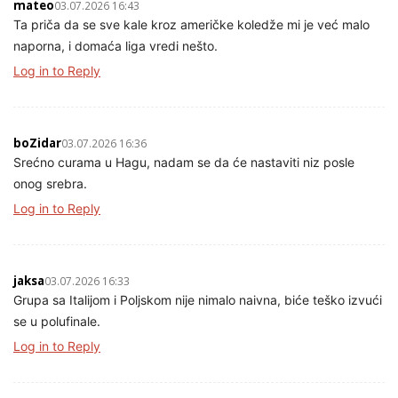
mateo
03.07.2026 16:43
Ta priča da se sve kale kroz američke koledže mi je već malo
naporna, i domaća liga vredi nešto.
Log in to Reply
boZidar
03.07.2026 16:36
Srećno curama u Hagu, nadam se da će nastaviti niz posle
onog srebra.
Log in to Reply
jaksa
03.07.2026 16:33
Grupa sa Italijom i Poljskom nije nimalo naivna, biće teško izvući
se u polufinale.
Log in to Reply