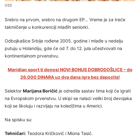
OSS
Srebro na prvom, srebro na drugom EP… Vreme je za treće
takmičenje u konkurenciji mlađih seniorki.
Odbojkašice Srbije rođene 2005. godine i mlađe u nedelju
putuju u Holandiju, gde će od 7. do 12. jula učestvovati na
kontinentalnom prvenstvu.
Meridian sport ti donosi NOVI BONUS DOBRODOŠLICE – do
26.000 DINARA uz dva dana igre bez depozita!
Selektor
Marijana Boričić
je odredila sastav tima koji će igrati
na Evropskom prvenstvu. U ekipi se nalazi veliki broj devojaka
koji se školuju i razvijaju na koledžima u Americi.
Na spisku su:
Tehničari:
Teodora Kričković i Miona Tasić.