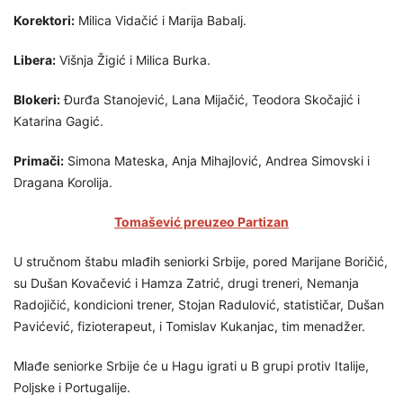
Korektori:
Milica Vidačić i Marija Babalj.
Libera:
Višnja Žigić i Milica Burka.
Blokeri:
Đurđa Stanojević, Lana Mijačić, Teodora Skočajić i
Katarina Gagić.
Primači:
Simona Mateska, Anja Mihajlović, Andrea Simovski i
Dragana Korolija.
Tomašević preuzeo Partizan
U stručnom štabu mlađih seniorki Srbije, pored Marijane Boričić,
su Dušan Kovačević i Hamza Zatrić, drugi treneri, Nemanja
Radojičić, kondicioni trener, Stojan Radulović, statističar, Dušan
Pavićević, fizioterapeut, i Tomislav Kukanjac, tim menadžer.
Mlađe seniorke Srbije će u Hagu igrati u B grupi protiv Italije,
Poljske i Portugalije.