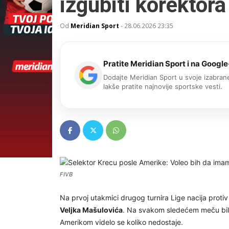
izgubiti korektora
Od
Meridian Sport
-
28.06.2026 23:35
Pratite Meridian Sport i na Google
Dodajte Meridian Sport u svoje izabrane
lakše pratite najnovije sportske vesti.
FIVB
Na prvoj utakmici drugog turnira Lige nacija proti
Veljka Mašulovića
. Na svakom sledećem meču bilo
Amerikom videlo se koliko nedostaje.