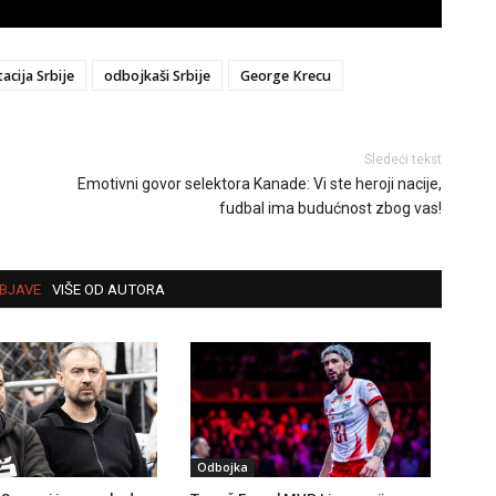
cija Srbije
odbojkaši Srbije
George Krecu
Sledeći tekst
Emotivni govor selektora Kanade: Vi ste heroji nacije,
fudbal ima budućnost zbog vas!
BJAVE
VIŠE OD AUTORA
Odbojka