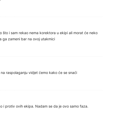
ao što i sam rekao nema korektora u ekipi ali morat će neko
a ga zameni bar na ovoj utakmici
a na raspolaganju vidjet ćemo kako će se snaći
mo i protiv ovih ekipa. Nadam se da je ovo samo faza.