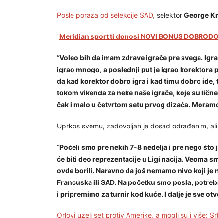
Posle poraza od selekcije SAD
, selektor
George K
Meridian sport ti donosi NOVI BONUS DOBRODOŠ
“
Voleo bih da imam zdrave igrače pre svega. Igra
igrao mnogo, a poslednji put je igrao korektora pr
da kad korektor dobro igra i kad timu dobro ide, t
tokom vikenda za neke naše igrače, koje su lične
čak i malo u četvrtom setu prvog dizača. Moramo
Uprkos svemu, zadovoljan je dosad odrađenim, ali i
“
Počeli smo pre nekih 7-8 nedelja i pre nego što 
će biti deo reprezentacije u Ligi nacija. Veoma s
ovde borili. Naravno da još nemamo nivo koji je 
Francuska ili SAD. Na početku smo posla, potre
i pripremimo za turnir kod kuće. I dalje je sve ot
Orlovi uzeli set protiv Amerike, a mogli su i više: