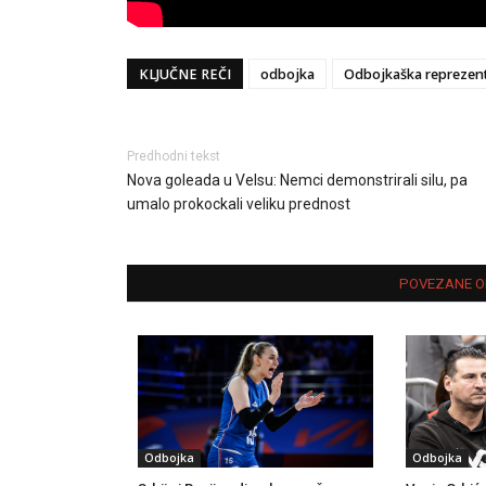
KLJUČNE REČI
odbojka
Odbojkaška reprezenta
Predhodni tekst
Nova goleada u Velsu: Nemci demonstrirali silu, pa
umalo prokockali veliku prednost
POVEZANE O
Odbojka
Odbojka