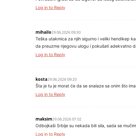
Log in to Reply
mihailo
29.06.2026 09:30
Teška utakmica za njih sigurno i veliki hendikep k
da preuzme njegovu ulogu i pokušati adekvatno d
Log in to Reply
kosta
29.06.2026 09:20
Šta je tu je morat će da se snalaze sa onim što im
Log in to Reply
maksim
29.06.2026 07:02
Odbojkaši Srbije su nekada bili sila, sada se muči
Log in to Reply