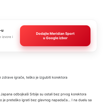
-u
Dodajte Meridian Sport
 izvore i
u Google izbor
v Japana odbojkaši Srbije su ostali bez prvog korektora
 je preteško igrati bez glavnog napadača… I na duelu sa