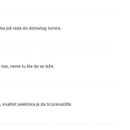
eba još rada do domaćeg turnira.
 nas, nema tu šta da se laže.
, kvalitet selektora je da to prevaziđe.