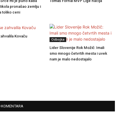
 Srce mi je puno kada
Tomaš Fornal MVP Lige nacija
Nikola pronašao zemlju i
a toliko ceni
ahvalila Kovaču
Odbojka
Lider Slovenije Rok Možič: Imali
smo mnogo četvrtih mesta i uvek
nam je malo nedostajalo
0 KOMENTARA
…