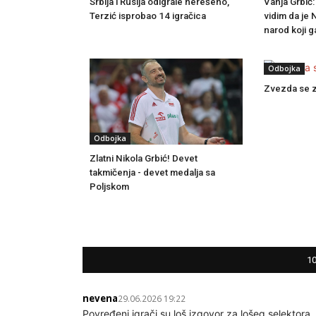
Srbija i Rusija odigrale nerešeno,
Vanja Grbić:
Terzić isprobao 14 igračica
vidim da je 
narod koji g
Odbojka
Zvezda se z
Odbojka
Zlatni Nikola Grbić! Devet
takmičenja - devet medalja sa
Poljskom
1
nevena
29.06.2026 19:22
Povređeni igrači su loš izgovor za lošeg selektora