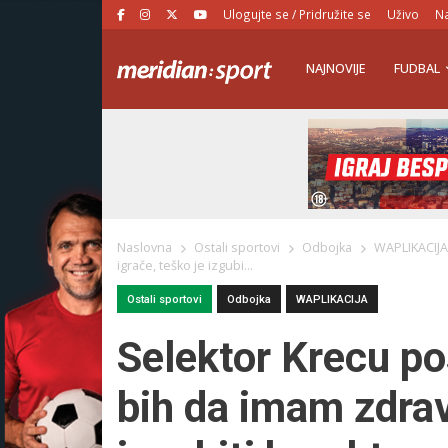
Ulogujte se / Pridružite se
Uživo
Na
NAJNOVIJE
FUDBAL
Naslovna
Ostali sportovi
Odbojka
WAPLIKACIJ
igrače, teško je izgubi...
Ostali sportovi
Odbojka
WAPLIKACIJA
Selektor Krecu po
bih da imam zdrav