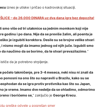
recu
izneo je utiske i pričao o kadrovskoj situaciji.
LICE – do 26.000 DINARA uz dva dana igre bez depozita!
li smo više od tri utakmice sa jednim momkom koji nije
e godinu i po dana. Nije da se previše žalim, ali poenta je
eško je izgubiti korektora. Desile su se brojne velike stvari
, i nismo mogli da imamo jednog od njih juče. Izgubili smo
 da naučimo da se borimo, da te stvari prevazilazimo
.“
stiče da je potrebno strpljenje.
je počelo takmičenje, pre 3-4 meseca, neki nisu ni znali da
mo ponosni na ono što su napravili u Brazilu, kako su se
neophodan da se igra protiv protivnika kao što su Japan,
bno je vreme. Imamo dve nedelje da se ohladimo, odmorimo
voreno i borićemo se,
” zaključio je
George Krecu
.
 Srbiju greške odvele u pogrešan smer