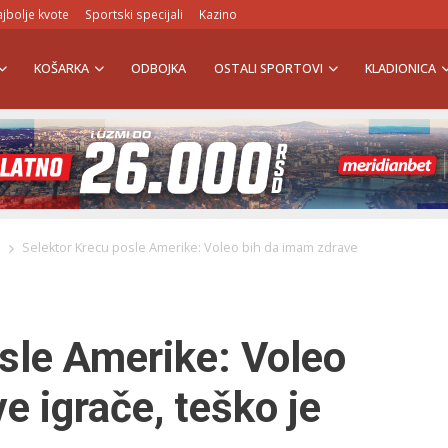
jbolje kvote
Sportski specijali
Kazino
KOŠARKA
ODBOJKA
OSTALI SPORTOVI
KLADIONICA
A
Selektor Krecu posle Amerike: Voleo bih da imam zdrave
sle Amerike: Voleo
e igrače, teško je