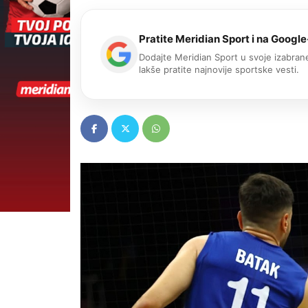
Pratite Meridian Sport i na Google
Dodajte Meridian Sport u svoje izabrane
lakše pratite najnovije sportske vesti.