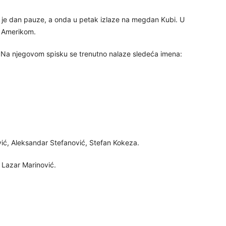
k je dan pauze, a onda u petak izlaze na megdan Kubi. U
a Amerikom.
 Na njegovom spisku se trenutno nalaze sledeća imena:
ić, Aleksandar Stefanović, Stefan Kokeza.
, Lazar Marinović.