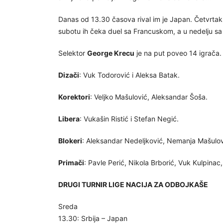
Danas od 13.30 časova rival im je Japan. Četvrta
subotu ih čeka duel sa Francuskom, a u nedelju s
Selektor
George Krecu
je na put poveo 14 igrača.
Dizači
: Vuk Todorović i Aleksa Batak.
Korektori
: Veljko Mašulović, Aleksandar Šoša.
Libera
: Vukašin Ristić i Stefan Negić.
Blokeri
: Aleksandar Nedeljković, Nemanja Mašulov
Primači
: Pavle Perić, Nikola Brborić, Vuk Kulpinac
DRUGI TURNIR LIGE NACIJA ZA ODBOJKAŠE
Sreda
13.30: Srbija – Japan