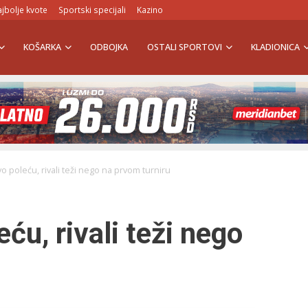
jbolje kvote
Sportski specijali
Kazino
KOŠARKA
ODBOJKA
OSTALI SPORTOVI
KLADIONICA
o poleću, rivali teži nego na prvom turniru
ću, rivali teži nego