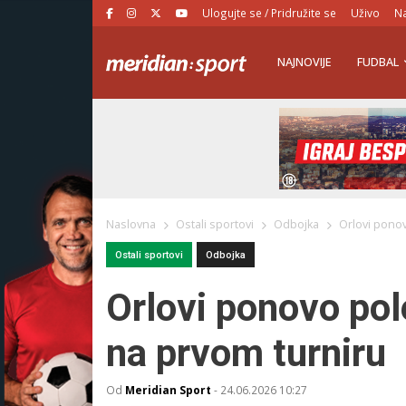
Ulogujte se / Pridružite se
Uživo
Na
NAJNOVIJE
FUDBAL
Naslovna
Ostali sportovi
Odbojka
Orlovi ponov
Ostali sportovi
Odbojka
Orlovi ponovo pole
na prvom turniru
Od
Meridian Sport
-
24.06.2026 10:27