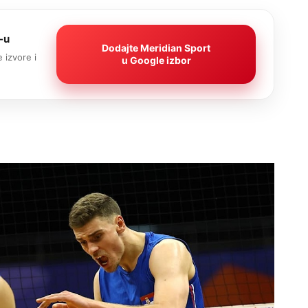
-u
Dodajte Meridian Sport
 izvore i
u Google izbor