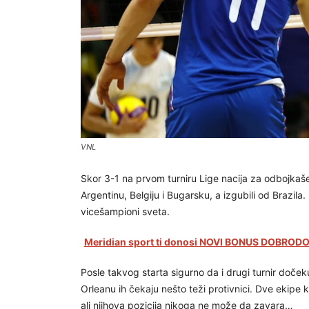
VNL
Skor 3-1 na prvom turniru Lige nacija za odbojkaše
Argentinu, Belgiju i Bugarsku, a izgubili od Brazila. 
vicešampioni sveta.
Meridian sport ti donosi NOVI BONUS DOBRODOŠ
Posle takvog starta sigurno da i drugi turnir doče
Orleanu ih čekaju nešto teži protivnici. Dve ekipe k
ali njihova pozicija nikoga ne može da zavara…