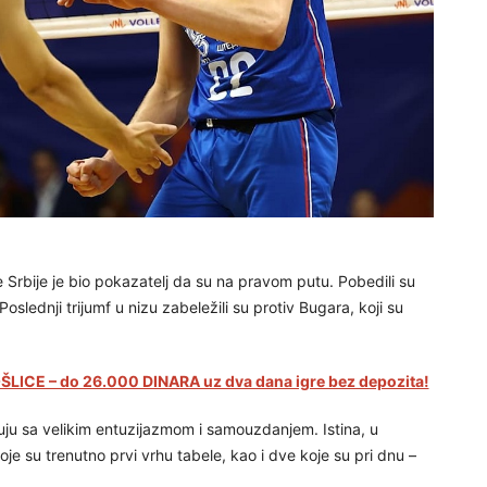
 Srbije je bio pokazatelj da su na pravom putu. Pobedili su
Poslednji trijumf u nizu zabeležili su protiv Bugara, koji su
LICE – do 26.000 DINARA uz dva dana igre bez depozita!
kuju sa velikim entuzijazmom i samouzdanjem. Istina, u
oje su trenutno prvi vrhu tabele, kao i dve koje su pri dnu –