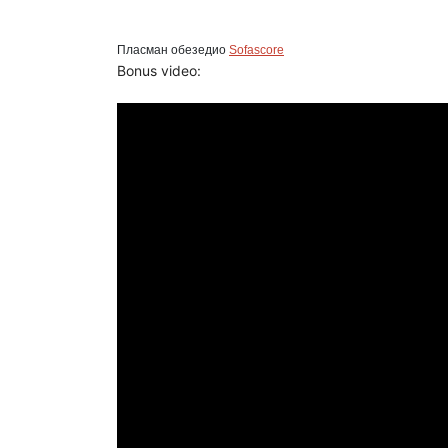
Пласман обезедио
Sofascore
Bonus video: