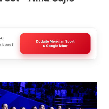
-u
Dodajte Meridian Sport
 izvore i
u Google izbor