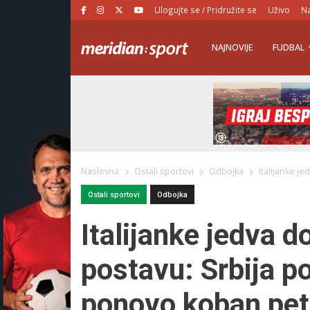
Ulogujte se / Pridružite se
Uživo
Na
NAJNOVIJE
FUDBAL
Naslovna
Ostali sportovi
Odbojka
Italijanke j
Ostali sportovi
Odbojka
Italijanke jedva d
postavu: Srbija po
ponovo koban peti