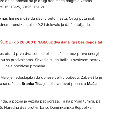
 može da se pohvali da je drugi deo meča odigrala veoma
25:15, 18:25, 21:25, 15:12).
ne naš tim ne može da slavi u petom setu. Ovog puta ipak
nom trenutku stajalo 0:2 i delovalo je da će Italija da
LICE – do 26.000 DINARA uz dva dana igre bez depozita!
usretu. U prva dva seta su bile smušene, bez prave energije,
u sa protivnicama. Shvatile su da Italija u ovakvom sastavu
n i unela pozitivne promene…
 Malo je nedostajalo i da donese veliku pobedu. Zabeležila je
da se računa.
Branka Tica
je upisala devet poena, a
Maša
anda, a potom je vezala pet poraza. Tri na prvom turniru, pa
1-5. Naredna dva protivnika su Dominikanska Republika i