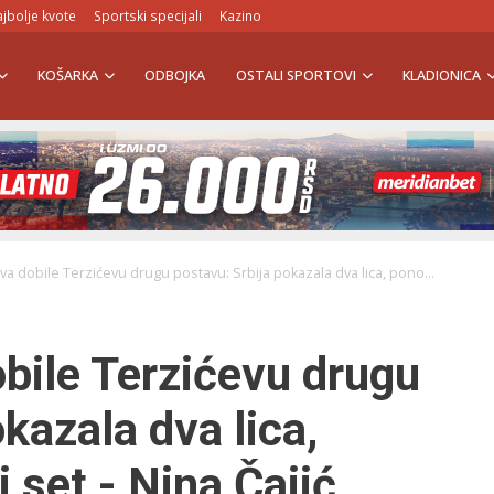
jbolje kvote
Sportski specijali
Kazino
KOŠARKA
ODBOJKA
OSTALI SPORTOVI
KLADIONICA
edva dobile Terzićevu drugu postavu: Srbija pokazala dva lica, pono...
obile Terzićevu drugu
kazala dva lica,
 set - Nina Čajić