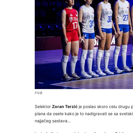
FIVB
Selektor
Zoran Terzić
je poslao skoro celu drugu po
plana da osete kako je to nadigravati se sa svetski
najjačeg sastava…