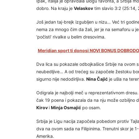
Ipak, Italija je opravdala ulogu favorita, a Srbija
dobro. Na kraju je
Velaskov
tim slavio 3:2 (25:14, 
Još jedan taj-brejk izgubljen u nizu… Već tri godi
nema za mnogo čim da žali, jer je na semaforu u jed
‘počisti’ rivalke u belim dresovima.
Meridian sport ti donosi NOVI BONUS DOBRODOŠ
Dva lica su pokazale odbojkašice Srbije na ovom s
neubedljive… A od trećeg su započele žestoku borb
sigurno nije nedodirljiva.
Nina Čajić
je ušla na tere
Odigrala je najbolji meč u reprezentativnom dresu.
čak 19 poena i pokazala da na nju može ozbiljno 
Kirov
i
Minja Osmajić
po osam.
Srbija je Ligu nacija započela pobedom protiv Tajl
dva na ovom sada na Filipinima. Trenutni skor je 
Amerika.