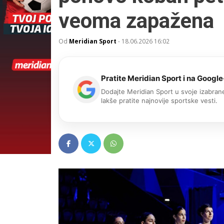
veoma zapažena
Od
Meridian Sport
-
18.06.2026 16:02
Pratite Meridian Sport i na Google
Dodajte Meridian Sport u svoje izabrane
lakše pratite najnovije sportske vesti.