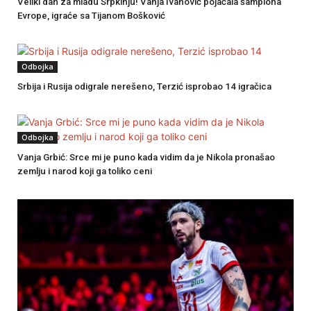
Veliki dan za mladu Srpkinju! Vanja Ivanović pojačala šampiona
Evrope, igraće sa Tijanom Bošković
Odbojka
Srbija i Rusija odigrale nerešeno, Terzić isprobao 14 igračica
Odbojka
Vanja Grbić: Srce mi je puno kada vidim da je Nikola pronašao
zemlju i narod koji ga toliko ceni