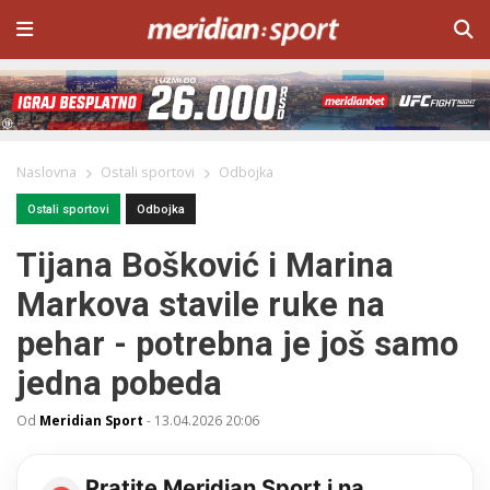
Naslovna
Ostali sportovi
Odbojka
Ostali sportovi
Odbojka
Tijana Bošković i Marina
Markova stavile ruke na
pehar - potrebna je još samo
jedna pobeda
Od
Meridian Sport
-
13.04.2026 20:06
Pratite Meridian Sport i na