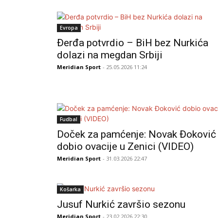
Evropa
Đerđa potvrdio – BiH bez Nurkića
dolazi na megdan Srbiji
Meridian Sport
- 25.05.2026 11:24
Fudbal
Doček za pamćenje: Novak Đoković
dobio ovacije u Zenici (VIDEO)
Meridian Sport
- 31.03.2026 22:47
Košarka
Jusuf Nurkić završio sezonu
Meridian Sport
- 23.02.2026 22:30