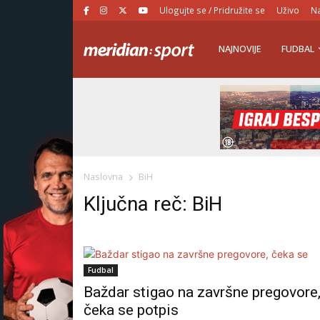
Ulogujte se / Pridružite se
Uživo
Na
NAJNOVIJE
FUDBAL
Naslovna
BiH
Ključna reč: BiH
Fudbal
Baždar stigao na završne pregovore
čeka se potpis