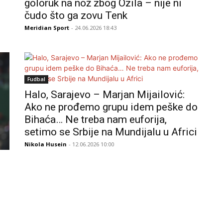
goloruk na nož zbog Ozila – nije ni
čudo što ga zovu Tenk
Meridian Sport
- 24.06.2026 18:43
Fudbal
Halo, Sarajevo – Marjan Mijailović:
Ako ne prođemo grupu idem peške do
Bihaća… Ne treba nam euforija,
setimo se Srbije na Mundijalu u Africi
Nikola Husein
- 12.06.2026 10:00