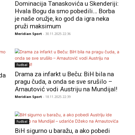
Dominacija Tanaskovića u Skenderiji:
Hvala Bogu da smo pobedili… Borba
je naše oružje, ko god da igra neka
pruži maksimum
Meridian Sport
- 30.11.2025 22:36
Fudbal
Drama za infarkt u Beču: BiH bila na
da
pragu čuda, a onda se sve srušilo –
Arnautović vodi Austriju na Mundijal!
Meridian Sport
- 18.11.2025 22:39
Fudbal
BiH sigurno u baražu, a ako pobedi