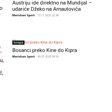
Austriju ide direktno na Mundijal –
mo
udariće Džeko na Arnautovića
e
Meridian Sport
- 15.11.2025 22:38
Evropa
Bosanci preko Kine do Kipra
Meridian Sport
- 04.07.2025 09:55
u,
ć,