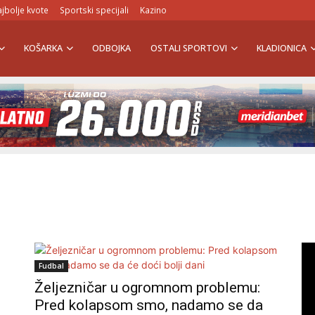
jbolje kvote
Sportski specijali
Kazino
KOŠARKA
ODBOJKA
OSTALI SPORTOVI
KLADIONICA
Fudbal
,
Željezničar u ogromnom problemu:
Pred kolapsom smo, nadamo se da