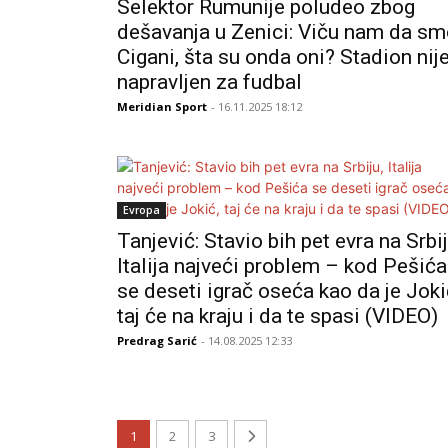
Selektor Rumunije poludeo zbog
dešavanja u Zenici: Viču nam da s
Cigani, šta su onda oni? Stadion nij
napravljen za fudbal
Meridian Sport
- 16.11.2025 18:12
Evropa
Tanjević: Stavio bih pet evra na Srbij
Italija najveći problem – kod Pešića
se deseti igrač oseća kao da je Joki
taj će na kraju i da te spasi (VIDEO)
Predrag Sarić
- 14.08.2025 12:33
1
2
3