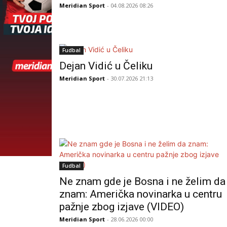
Meridian Sport
- 04.08.2026 08:26
Fudbal
Dejan Vidić u Čeliku
Meridian Sport
- 30.07.2026 21:13
Fudbal
Ne znam gde je Bosna i ne želim da
znam: Američka novinarka u centru
pažnje zbog izjave (VIDEO)
Meridian Sport
- 28.06.2026 00:00