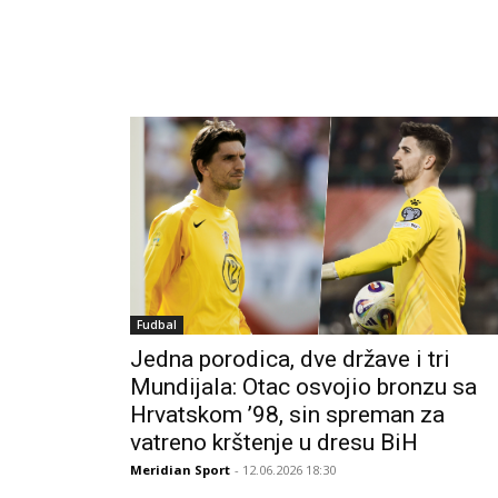
Fudbal
Jedna porodica, dve države i tri
Mundijala: Otac osvojio bronzu sa
Hrvatskom ’98, sin spreman za
vatreno krštenje u dresu BiH
Meridian Sport
- 12.06.2026 18:30