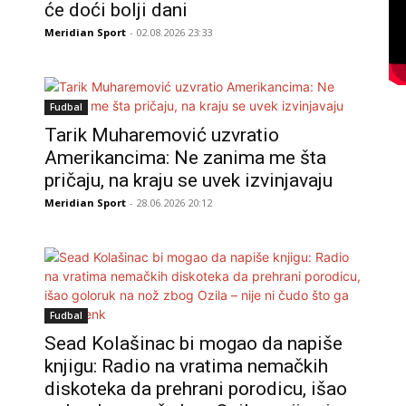
će doći bolji dani
Meridian Sport
- 02.08.2026 23:33
Fudbal
Tarik Muharemović uzvratio
Amerikancima: Ne zanima me šta
pričaju, na kraju se uvek izvinjavaju
Meridian Sport
- 28.06.2026 20:12
Fudbal
Sead Kolašinac bi mogao da napiše
knjigu: Radio na vratima nemačkih
diskoteka da prehrani porodicu, išao