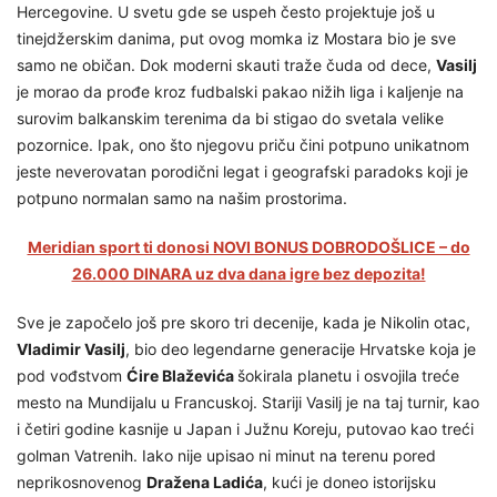
Hercegovine. U svetu gde se uspeh često projektuje još u
tinejdžerskim danima, put ovog momka iz Mostara bio je sve
samo ne običan. Dok moderni skauti traže čuda od dece,
Vasilj
je morao da prođe kroz fudbalski pakao nižih liga i kaljenje na
surovim balkanskim terenima da bi stigao do svetala velike
pozornice. Ipak, ono što njegovu priču čini potpuno unikatnom
jeste neverovatan porodični legat i geografski paradoks koji je
potpuno normalan samo na našim prostorima.
Meridian sport ti donosi NOVI BONUS DOBRODOŠLICE – do
26.000 DINARA uz dva dana igre bez depozita!
Sve je započelo još pre skoro tri decenije, kada je Nikolin otac,
Vladimir Vasilj
, bio deo legendarne generacije Hrvatske koja je
pod vođstvom
Ćire Blaževića
šokirala planetu i osvojila treće
mesto na Mundijalu u Francuskoj. Stariji Vasilj je na taj turnir, kao
i četiri godine kasnije u Japan i Južnu Koreju, putovao kao treći
golman Vatrenih. Iako nije upisao ni minut na terenu pored
neprikosnovenog
Dražena Ladića
, kući je doneo istorijsku