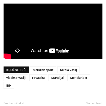
KLJUČNE REČI
Meridian sport
Nikola Vasilj
Vladimir Vasilj
Hrvatska
Mundijal
Meridianbet
BiH
Predhodni tekst
Sledeći tekst