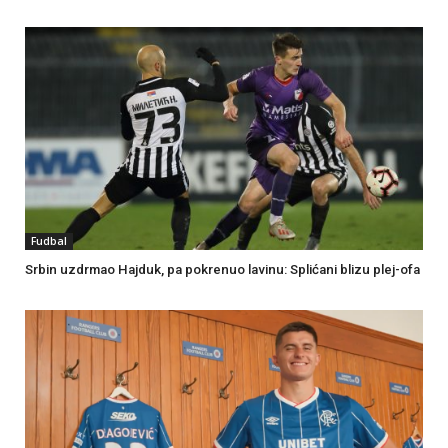
Fudbal
Srbin uzdrmao Hajduk, pa pokrenuo lavinu: Splićani blizu plej-ofa