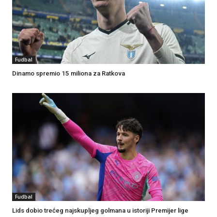
Fudbal
Dinamo spremio 15 miliona za Ratkova
Fudbal
Lids dobio trećeg najskupljeg golmana u istoriji Premijer lige