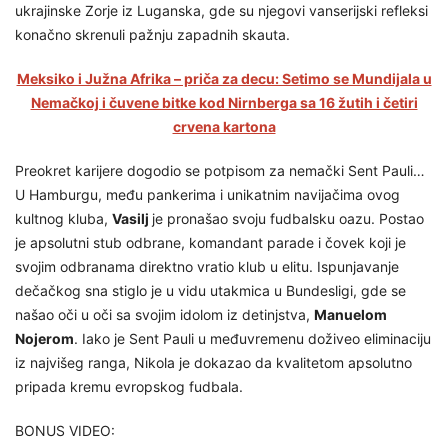
ukrajinske Zorje iz Luganska, gde su njegovi vanserijski refleksi
konačno skrenuli pažnju zapadnih skauta.
Meksiko i Južna Afrika – priča za decu: Setimo se Mundijala u
Nemačkoj i čuvene bitke kod Nirnberga sa 16 žutih i četiri
crvena kartona
Preokret karijere dogodio se potpisom za nemački Sent Pauli…
U Hamburgu, među pankerima i unikatnim navijačima ovog
kultnog kluba,
Vasilj
je pronašao svoju fudbalsku oazu. Postao
je apsolutni stub odbrane, komandant parade i čovek koji je
svojim odbranama direktno vratio klub u elitu. Ispunjavanje
dečačkog sna stiglo je u vidu utakmica u Bundesligi, gde se
našao oči u oči sa svojim idolom iz detinjstva,
Manuelom
Nojerom
. Iako je Sent Pauli u međuvremenu doživeo eliminaciju
iz najvišeg ranga, Nikola je dokazao da kvalitetom apsolutno
pripada kremu evropskog fudbala.
BONUS VIDEO: