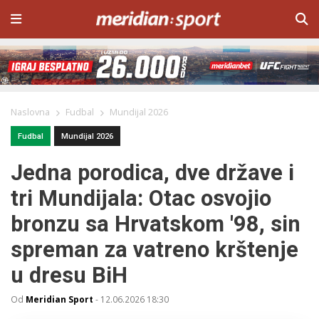
Naslovna
Fudbal
Mundijal 2026
Fudbal
Mundijal 2026
Jedna porodica, dve države i
tri Mundijala: Otac osvojio
bronzu sa Hrvatskom '98, sin
spreman za vatreno krštenje
u dresu BiH
Od
Meridian Sport
-
12.06.2026 18:30