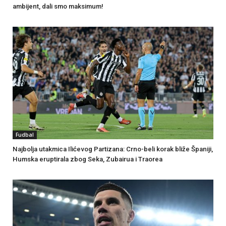
ambijent, dali smo maksimum!
Fudbal
Najbolja utakmica Ilićevog Partizana: Crno-beli korak bliže Španiji,
Humska eruptirala zbog Seka, Zubairua i Traorea