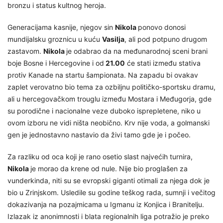
bronzu i status kultnog heroja.
Generacijama kasnije, njegov sin
Nikola
ponovo donosi
mundijalsku groznicu u kuću
Vasilja
, ali pod potpuno drugom
zastavom.
Nikola
je odabrao da na međunarodnoj sceni brani
boje Bosne i Hercegovine i od
21.00
će stati između stativa
protiv Kanade na startu šampionata. Na zapadu bi ovakav
zaplet verovatno bio tema za ozbiljnu političko-sportsku dramu,
ali u hercegovačkom trouglu između Mostara i Međugorja, gde
su porodične i nacionalne veze duboko isprepletene, niko u
ovom izboru ne vidi ništa neobično. Krv nije voda, a golmanski
gen je jednostavno nastavio da živi tamo gde je i počeo.
Za razliku od oca koji je rano osetio slast najvećih turnira,
Nikola
je morao da krene od nule. Nije bio proglašen za
vunderkinda, niti su se evropski giganti otimali za njega dok je
bio u Zrinjskom. Usledile su godine teškog rada, sumnji i večitog
dokazivanja na pozajmicama u Igmanu iz Konjica i Branitelju.
Izlazak iz anonimnosti i blata regionalnih liga potražio je preko