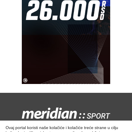
Kontaktirajte nas:
redakcija@meridiansport.rs
Ovaj portal koristi naše kolačiće i kolačiće treće strane u cilju