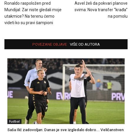
Ronaldo raspoložen pred
Asvel želi da pokvari planove
Mundijal: Zar niste gledali moje
svima: Nova transfer “krađa”
utakmice? Na terenu ćemo
na pomolu
videti ko su pravi šampioni
POVEZANE OBJAVE
VIŠE OD AUTORA
Fudbal
Saša Ilić zadovoljan: Danas je sve izgledalo dobro... Veličanstven