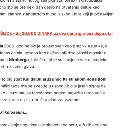
om na startu novog šampionata, oni istinski fudbalski
ono što se pre neki dan desilo na otvaranju deluje kao
m, zlatnim standardom mundijalskog ludila koji je postavljen
LICE – do 26.000 DINARA uz dva dana igre bez depozita!
la
2006. godine bio je projektovan kao praznik estetike, a
danas ostala upisana kao najčuveniji disciplinski masakr u
una u
Nirnbergu
, taktičke table su spaljene već u uvodnim
orba za živu glavu.
 to bio start
Kalida Bularuza
nad
Kristijanom Ronaldom
.
mišić tada mlade zvezde u usponu bio je jasan signal da
ako u suzama, sa rasečenom nogom napušta teren već u
strah, već divlju, ratničku glad za osvetom.
mski koloseum…
postavljanje noge imalo je skrivenu nameru, a fudbaleri oba