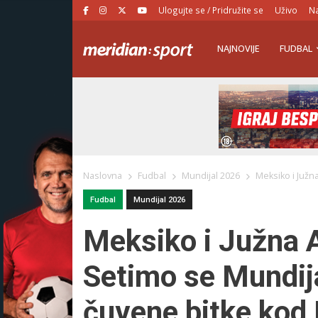
Ulogujte se / Pridružite se
Uživo
Na
NAJNOVIJE
FUDBAL
Naslovna
Fudbal
Mundijal 2026
Meksiko i Južn
Fudbal
Mundijal 2026
Meksiko i Južna A
Setimo se Mundij
čuvene bitke kod 