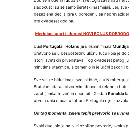
Dok se moderni fudbalski svet zgražava nad nervoz
sladokusci su se samo šeretski nasmejali. Jer, sve 
bezazlena dečija igra u poređenju sa neprevaziđeni
pre dvadeset godina.
Meridian sport ti donosi NOVI BONUS DOBRODOŠ
Duel
Portugala
i
Holandije
u osmini finala
Mundija
pretvorio se u bespoštednu uličnu tuču koja je do 
istoriji svetskih prvenstava. Tog dvadeset petog j
minutima utakmice, a zamenio ih je ulični zakon i b
Sve velike bitke imaju svoj okidač, a u Nirnbergu je
Brutalan udarac otvorenim đonom direktno u butni 
zarobljenika te večeri neće biti. Gledati
Ronalda
k
prvom delu meča, u taboru Portugala nije izazvalo 
Od tog momenta, zeleni tepih pretvorio se u ri
Svaki duel bio je na ivici ozbiljne povrede, svako 