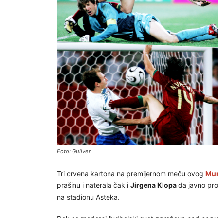
Foto: Guliver
Tri crvena kartona na premijernom meču ovog
Mun
prašinu i naterala čak i
Jirgena Klopa
da javno pr
na stadionu Asteka.