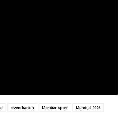
al
crveni karton
Meridian sport
Mundijal 2026