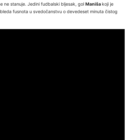
e ne stanuje. Jedini fudbalski bljesak, gol
Maniša
koji je
mo bleda fusnota u svedočanstvu o devedeset minuta čistog