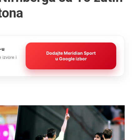
rtona
-u
Dodajte Meridian Sport
 izvore i
u Google izbor