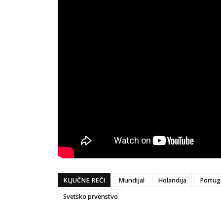
KLJUČNE REČI
Mundijal
Holandija
Portug
Svetsko prvenstvo