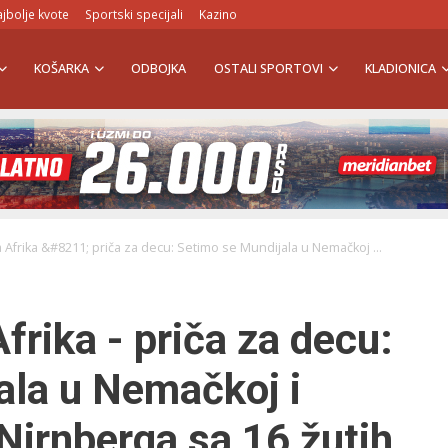
jbolje kvote
Sportski specijali
Kazino
KOŠARKA
ODBOJKA
OSTALI SPORTOVI
KLADIONICA
a Afrika &#8211; priča za decu: Setimo se Mundijala u Nemačkoj ...
frika - priča za decu:
ala u Nemačkoj i
Nirnberga sa 16 žutih