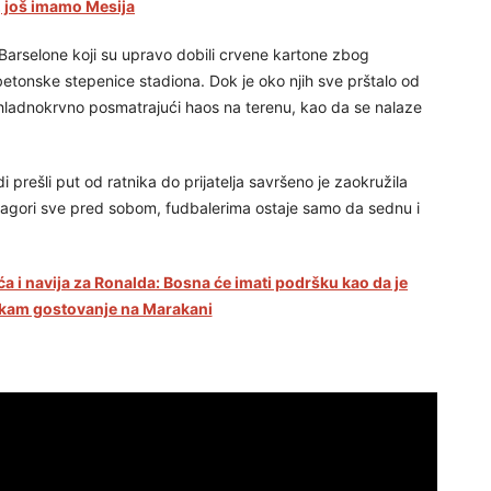
 još imamo Mesija
z Barselone koji su upravo dobili crvene kartone zbog
etonske stepenice stadiona. Dok je oko njih sve prštalo od
i, hladnokrvno posmatrajući haos na terenu, kao da se nalaze
i prešli put od ratnika do prijatelja savršeno je zaokružila
sagori sve pred sobom, fudbalerima ostaje samo da sednu i
a i navija za Ronalda: Bosna će imati podršku kao da je
ekam gostovanje na Marakani