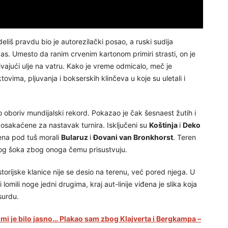
eliš pravdu bio je autorezilački posao, a ruski sudija
as. Umesto da ranim crvenim kartonom primiri strasti, on je
jući ulje na vatru. Kako je vreme odmicalo, meč je
ovima, pljuvanja i bokserskih klinčeva u koje su uletali i
ko oboriv mundijalski rekord. Pokazao je čak šesnaest žutih i
 osakaćene za nastavak turnira. Isključeni su
Koštinja
i
Deko
ena pod tuš morali
Bularuz
i
Đovani van Bronkhorst
. Teren
unog šoka zbog onoga čemu prisustvuju.
 istorijske klanice nije se desio na terenu, već pored njega. U
 lomili noge jedni drugima, kraj aut-linije viđena je slika koja
surdu.
 mi je bilo jasno… Plakao sam zbog Klajverta i Bergkampa –