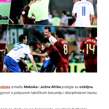
dijala
između
Meksika
i
Južne Afrike
podigla su
ozbiljnu
ogovori o potpunom taktičkom bezumlju i disciplinskom haosu