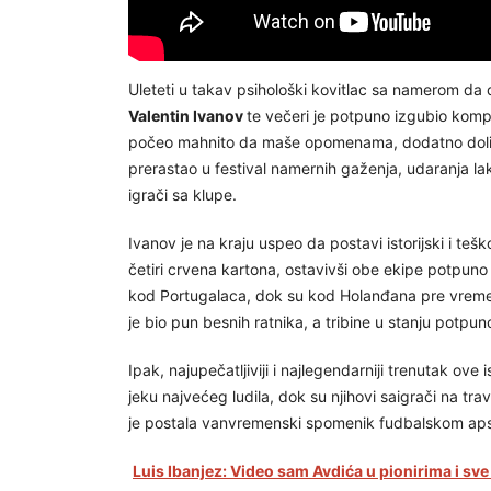
Uleteti u takav psihološki kovitlac sa namerom da d
Valentin Ivanov
te večeri je potpuno izgubio komp
počeo mahnito da maše opomenama, dodatno doliva
prerastao u festival namernih gaženja, udaranja lakt
igrači sa klupe.
Ivanov je na kraju uspeo da postavi istorijski i teš
četiri crvena kartona, ostavivši obe ekipe potpuno
kod Portugalaca, dok su kod Holanđana pre vrem
je bio pun besnih ratnika, a tribine u stanju potp
Ipak, najupečatljiviji i najlegendarniji trenutak ove
jeku najvećeg ludila, dok su njihovi saigrači na travi
je postala vanvremenski spomenik fudbalskom ap
Luis Ibanjez: Video sam Avdića u pionirima i sve