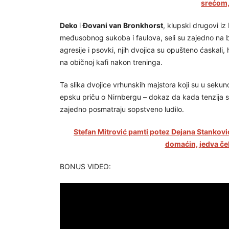
srećom,
Deko
i
Đovani van Bronkhorst
, klupski drugovi i
međusobnog sukoba i faulova, seli su zajedno na b
agresije i psovki, njih dvojica su opušteno ćaskal
na običnoj kafi nakon treninga.
Ta slika dvojice vrhunskih majstora koji su u sekund
epsku priču o Nirnbergu – dokaz da kada tenzija 
zajedno posmatraju sopstveno ludilo.
Stefan Mitrović pamti potez Dejana Stanković
domaćin, jedva č
BONUS VIDEO: