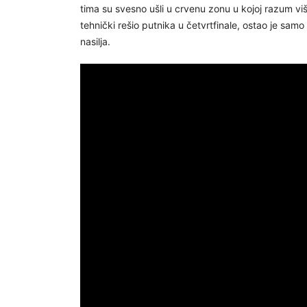
tima su svesno ušli u crvenu zonu u kojoj razum viš
tehnički rešio putnika u četvrtfinale, ostao je sa
nasilja.