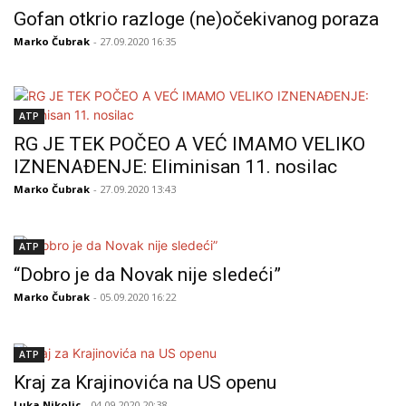
Gofan otkrio razloge (ne)očekivanog poraza
Marko Čubrak
- 27.09.2020 16:35
ATP
RG JE TEK POČEO A VEĆ IMAMO VELIKO
IZNENAĐENJE: Eliminisan 11. nosilac
Marko Čubrak
- 27.09.2020 13:43
ATP
“Dobro je da Novak nije sledeći”
Marko Čubrak
- 05.09.2020 16:22
ATP
Kraj za Krajinovića na US openu
Luka Nikolic
- 04.09.2020 20:38