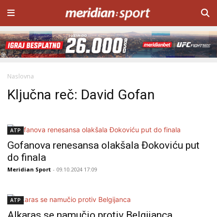
Naslovna
Ključna reč: David Gofan
ATP
Gofanova renesansa olakšala Đokoviću put
do finala
Meridian Sport
- 09.10.2024 17:09
ATP
Alkaras se namučio protiv Belgijanca