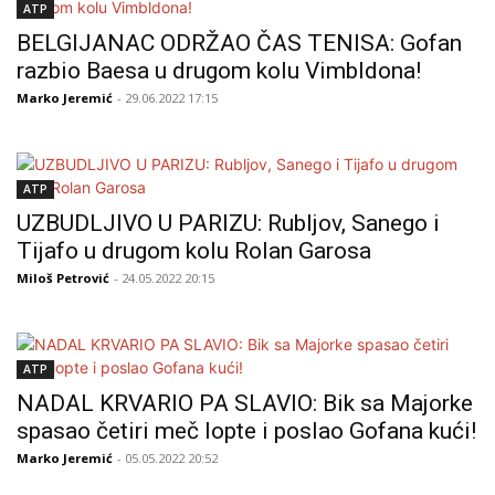
ATP
BELGIJANAC ODRŽAO ČAS TENISA: Gofan
razbio Baesa u drugom kolu Vimbldona!
Marko Jeremić
- 29.06.2022 17:15
ATP
UZBUDLJIVO U PARIZU: Rubljov, Sanego i
Tijafo u drugom kolu Rolan Garosa
Miloš Petrović
- 24.05.2022 20:15
ATP
NADAL KRVARIO PA SLAVIO: Bik sa Majorke
spasao četiri meč lopte i poslao Gofana kući!
Marko Jeremić
- 05.05.2022 20:52