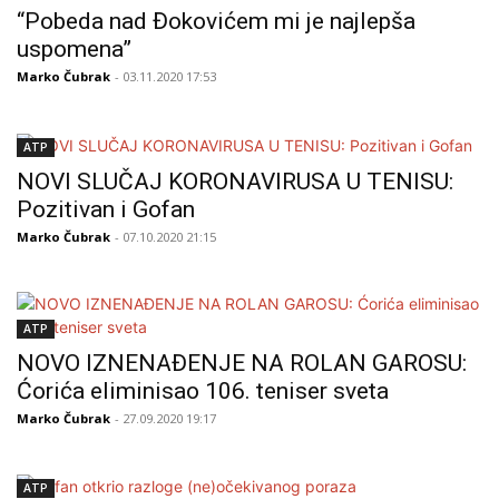
“Pobeda nad Đokovićem mi je najlepša
uspomena”
Marko Čubrak
- 03.11.2020 17:53
ATP
NOVI SLUČAJ KORONAVIRUSA U TENISU:
Pozitivan i Gofan
Marko Čubrak
- 07.10.2020 21:15
ATP
NOVO IZNENAĐENJE NA ROLAN GAROSU:
Ćorića eliminisao 106. teniser sveta
Marko Čubrak
- 27.09.2020 19:17
ATP