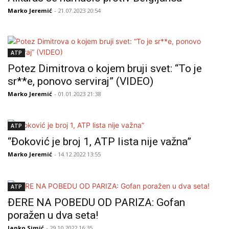
Marko Jeremić
- 21.07.2023 20:54
ATP
Potez Dimitrova o kojem bruji svet: “To je
sr**e, ponovo serviraj” (VIDEO)
Marko Jeremić
- 01.01.2023 21:38
ATP
“Đoković je broj 1, ATP lista nije važna”
Marko Jeremić
- 14.12.2022 13:55
ATP
ĐERE NA POBEDU OD PARIZA: Gofan
poražen u dva seta!
Janko Simić
- 29.10.2022 16:35