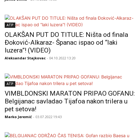
ATP
OLAKŠAN PUT DO TITULE: Ništa od finala
Đoković-Alkaraz- Španac ispao od “laki
luzera”! (VIDEO)
Aleksandar Stajkovac
- 04.10.2022 13:20
ATP
VIMBLDONSKI MARATON PRIPAO GOFANU:
Belgijanac savladao Tijafoa nakon trilera u
pet setova!
Marko Jeremić
- 03.07.2022 19:43