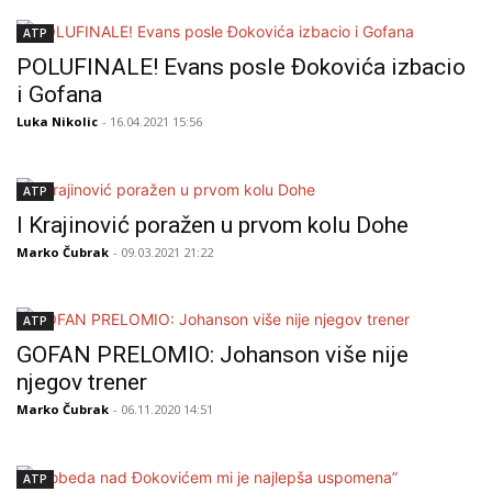
ATP
POLUFINALE! Evans posle Đokovića izbacio
i Gofana
Luka Nikolic
- 16.04.2021 15:56
ATP
I Krajinović poražen u prvom kolu Dohe
Marko Čubrak
- 09.03.2021 21:22
ATP
GOFAN PRELOMIO: Johanson više nije
njegov trener
Marko Čubrak
- 06.11.2020 14:51
ATP