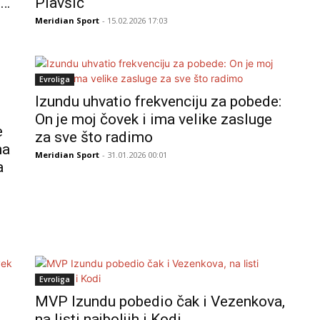
o…
Plavšić
Meridian Sport
- 15.02.2026 17:03
Evroliga
Izundu uhvatio frekvenciju za pobede:
On je moj čovek i ima velike zasluge
e
za sve što radimo
na
Meridian Sport
- 31.01.2026 00:01
a
Evroliga
MVP Izundu pobedio čak i Vezenkova,
na listi najboljih i Kodi