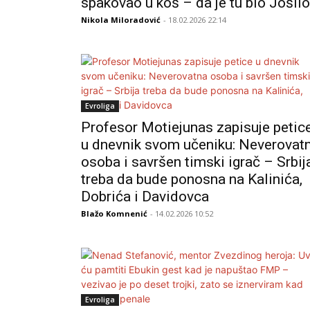
spakovao u koš – da je tu bio Jošil
Nikola Miloradović
- 18.02.2026 22:14
Evroliga
Profesor Motiejunas zapisuje petic
u dnevnik svom učeniku: Neverovat
osoba i savršen timski igrač – Srbij
treba da bude ponosna na Kalinića,
Dobrića i Davidovca
Blažo Komnenić
- 14.02.2026 10:52
Evroliga