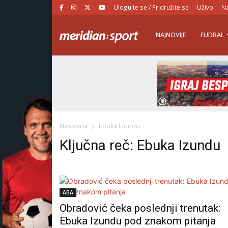
Ulogujte se / Pridružite se
Uživo
Na
NAJNOVIJE
FUDBAL
Naslovna
Ebuka Izundu
Ključna reč: Ebuka Izundu
ABA
Obradović čeka poslednji trenutak:
Ebuka Izundu pod znakom pitanja