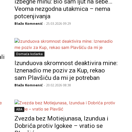
izbegne minu: Bio sam ljut na sebe…
Veoma nezgodna utakmica – nema
potcenjivanja
Blažo Komnenić
- 25.03.2026 09:29
Domaća košarka
li
Izunduova skromnost deaktivira mine:
Iznenadio me poziv za Kup, rekao
sam Plavšiću da mi je potreban
Blažo Komnenić
- 20.02.2026 08:38
ABA
Zvezda bez Motiejunasa, Izundua i
Dobrića protiv Igokee – vratio se