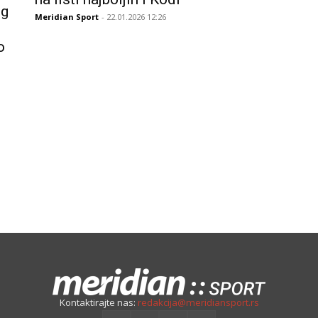
og
Meridian Sport
- 22.01.2026 12:26
o
Kontaktirajte nas:
redakcija@meridiansport.rs