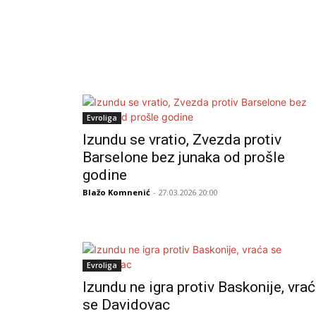
Evroliga
Izundu se vratio, Zvezda protiv
Barselone bez junaka od prošle
godine
Blažo Komnenić
- 27.03.2026 20:00
Evroliga
Izundu ne igra protiv Baskonije, vra
se Davidovac