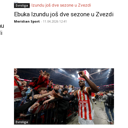
Evroliga
Ebuka Izundu još dve sezone u Zvezdi
Meridian Sport
- 11.04.2026 12:41
nu
di
Evroliga