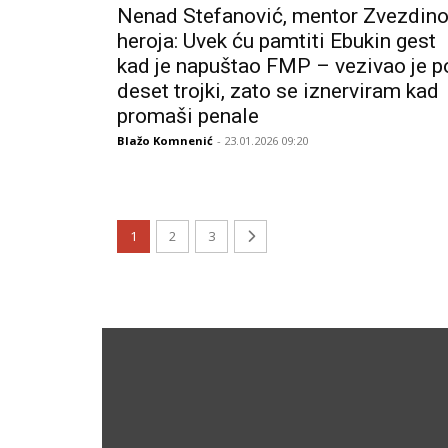
Nenad Stefanović, mentor Zvezdin
heroja: Uvek ću pamtiti Ebukin gest
kad je napuštao FMP – vezivao je p
deset trojki, zato se iznerviram kad
promaši penale
Blažo Komnenić
- 23.01.2026 09:20
1
2
3