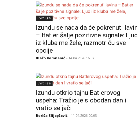
Evroliga
Izundu se nada da će pokrenuti lavi
– Batler šalje pozitivne signale: Lju
iz kluba me žele, razmotriću sve
opcije
Blažo Komnenić
- 14.04.2026 16:37
Evroliga
Izundu otkrio tajnu Batlerovog
uspeha: Tražio je slobodan dan i
vratio se jači
Boriša Slijepčević
- 11.04.2026 00:03