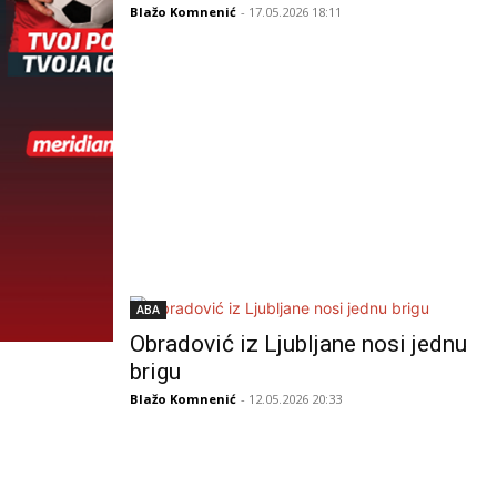
Blažo Komnenić
- 17.05.2026 18:11
ABA
Obradović iz Ljubljane nosi jednu
brigu
Blažo Komnenić
- 12.05.2026 20:33