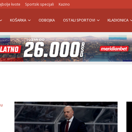
jbolje kvote
Sportski specijali
Kazino
KOŠARKA
ODBOJKA
OSTALI SPORTOVI
KLADIONICA