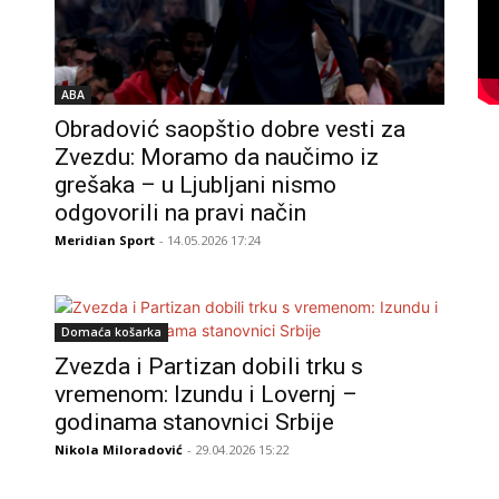
ABA
Obradović saopštio dobre vesti za
Zvezdu: Moramo da naučimo iz
grešaka – u Ljubljani nismo
odgovorili na pravi način
Meridian Sport
- 14.05.2026 17:24
Domaća košarka
Zvezda i Partizan dobili trku s
vremenom: Izundu i Lovernj –
godinama stanovnici Srbije
Nikola Miloradović
- 29.04.2026 15:22