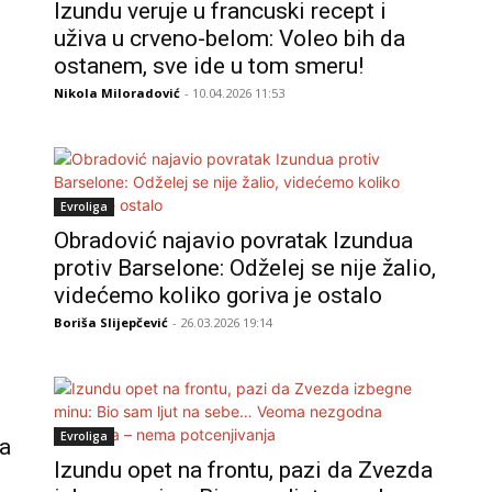
Izundu veruje u francuski recept i
uživa u crveno-belom: Voleo bih da
ostanem, sve ide u tom smeru!
Nikola Miloradović
- 10.04.2026 11:53
Evroliga
Obradović najavio povratak Izundua
protiv Barselone: Odželej se nije žalio,
videćemo koliko goriva je ostalo
Boriša Slijepčević
- 26.03.2026 19:14
Evroliga
ća
Izundu opet na frontu, pazi da Zvezda