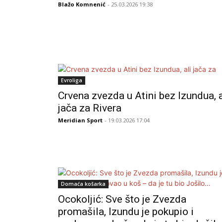
Blažo Komnenić
- 25.03.2026 19:38
Evroliga
Crvena zvezda u Atini bez Izundua, a
jača za Rivera
Meridian Sport
- 19.03.2026 17:04
Domaća košarka
Ocokoljić: Sve što je Zvezda
promašila, Izundu je pokupio i