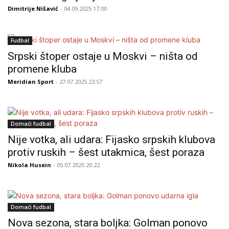
Dimitrije Nišavić
- 04.09.2025 17:00
Fudbal
Srpski štoper ostaje u Moskvi – ništa od
promene kluba
Meridian Sport
- 27.07.2025 23:57
Domaći fudbal
Nije votka, ali udara: Fijasko srpskih klubova
protiv ruskih – šest utakmica, šest poraza
Nikola Husein
- 05.07.2025 20:22
Domaći fudbal
Nova sezona, stara boljka: Golman ponovo