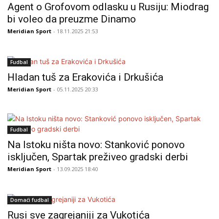
Agent o Grofovom odlasku u Rusiju: Miodrag
bi voleo da preuzme Dinamo
Meridian Sport
- 18.11.2025 21:53
Fudbal
Hladan tuš za Erakovića i Drkušića
Meridian Sport
- 05.11.2025 20:33
Fudbal
Na Istoku ništa novo: Stanković ponovo
isključen, Spartak preživeo gradski derbi
Meridian Sport
- 13.09.2025 18:40
Domaći fudbal
Rusi sve zagrejaniji za Vukotića