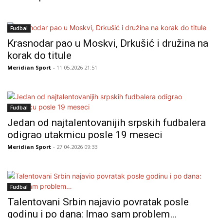
Fudbal
Krasnodar pao u Moskvi, Drkušić i družina na
korak do titule
Meridian Sport
- 11.05.2026 21:51
Fudbal
Jedan od najtalentovanijih srpskih fudbalera
odigrao utakmicu posle 19 meseci
Meridian Sport
- 27.04.2026 09:33
Fudbal
Talentovani Srbin najavio povratak posle
godinu i po dana: Imao sam problem…