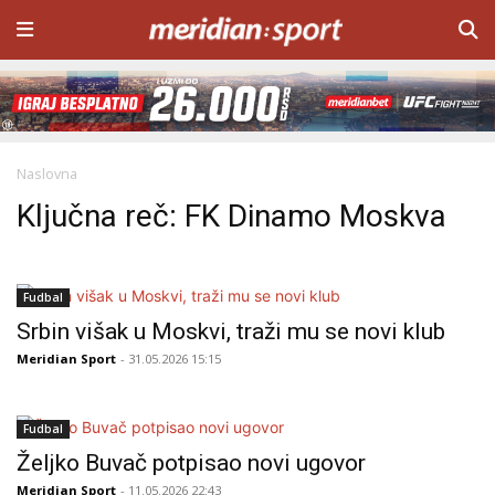
Naslovna
Ključna reč: FK Dinamo Moskva
Fudbal
Srbin višak u Moskvi, traži mu se novi klub
Meridian Sport
- 31.05.2026 15:15
Fudbal
Željko Buvač potpisao novi ugovor
Meridian Sport
- 11.05.2026 22:43