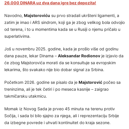
26.000 DINARA uz dva dana igre bez depozita!
Navodno,
Majstoroviću
su prvo stradali ukršteni ligamenti, a
zatim je imao i ARS sindrom, koji ga je zbog velikog bola odvojio
od terena, i to u momentima kada se u Rusiji o njemu pričalo u
superlativima.
Još u novembru 2025. godine, kada je prošlo više od godinu
dana pauze, lekar Dinama –
Aleksandar Rodionov
je izjavio da
će zbog Majstorovića morati da se konsultuje sa evropskim
lekarima, što svakako nije bio dobar signal za Srbina.
Početkom 2026. godine se pisalo da je
Majstorović
počeo sa
treninzima, ali je tek četiri i po meseca kasnije – zaigrao
takmičarsku utakmicu.
Momak iz Novog Sada je prveo 45 minuta na terenu protiv
Sočija, i sada bi bilo sjajno za njega, ali i reprezentaciju Srbije
da izbegne povrede i uhvati kontinuitet do kraja sezone.