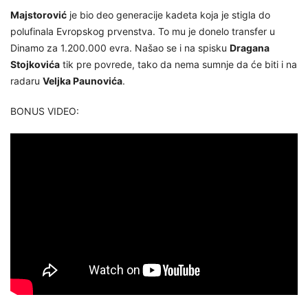
Majstorović
je bio deo generacije kadeta koja je stigla do
polufinala Evropskog prvenstva. To mu je donelo transfer u
Dinamo za 1.200.000 evra. Našao se i na spisku
Dragana
Stojkovića
tik pre povrede, tako da nema sumnje da će biti i na
radaru
Veljka Paunovića
.
BONUS VIDEO: