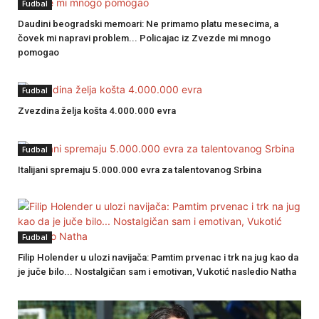
Fudbal
Daudini beogradski memoari: Ne primamo platu mesecima, a
čovek mi napravi problem... Policajac iz Zvezde mi mnogo
pomogao
Fudbal
Zvezdina želja košta 4.000.000 evra
Fudbal
Italijani spremaju 5.000.000 evra za talentovanog Srbina
Fudbal
Filip Holender u ulozi navijača: Pamtim prvenac i trk na jug kao da
je juče bilo... Nostalgičan sam i emotivan, Vukotić nasledio Natha