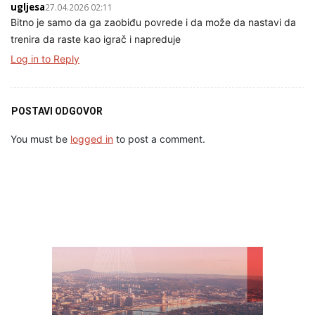
ugljesa
27.04.2026 02:11
Bitno je samo da ga zaobiđu povrede i da može da nastavi da
trenira da raste kao igrač i napreduje
Log in to Reply
POSTAVI ODGOVOR
You must be
logged in
to post a comment.