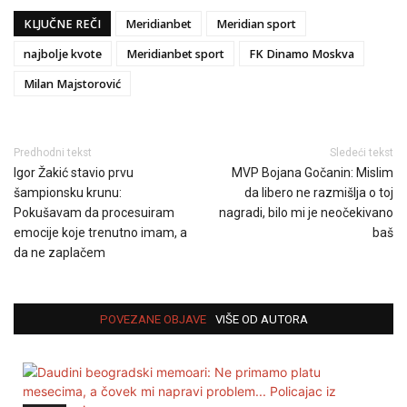
KLJUČNE REČI
Meridianbet
Meridian sport
najbolje kvote
Meridianbet sport
FK Dinamo Moskva
Milan Majstorović
Predhodni tekst
Sledeći tekst
Igor Žakić stavio prvu
MVP Bojana Gočanin: Mislim
šampionsku krunu:
da libero ne razmišlja o toj
Pokušavam da procesuiram
nagradi, bilo mi je neočekivano
emocije koje trenutno imam, a
baš
da ne zaplačem
POVEZANE OBJAVE
VIŠE OD AUTORA