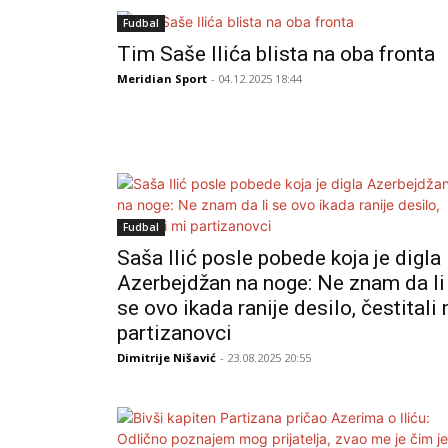
Fudbal
Tim Saše Ilića blista na oba fronta
Meridian Sport
- 04.12.2025 18:44
Fudbal
Saša Ilić posle pobede koja je digla
Azerbejdžan na noge: Ne znam da li
se ovo ikada ranije desilo, čestitali
partizanovci
Dimitrije Nišavić
- 23.08.2025 20:55