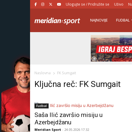
Ulogujte se / Pridružite se
Uživo
Na
NAJNOVIJE
FUDBAL
Naslovna
FK Sumgait
Ključna reč: FK Sumgait
Fudbal
Saša Ilić završio misiju u
Azerbejdžanu
Meridian Sport
- 24.05.2026 17:32