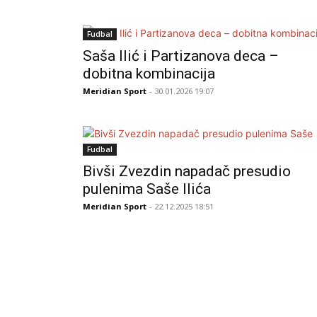
Fudbal
Saša Ilić i Partizanova deca –
dobitna kombinacija
Meridian Sport
- 30.01.2026 19:07
Fudbal
Bivši Zvezdin napadač presudio
pulenima Saše Ilića
Meridian Sport
- 22.12.2025 18:51