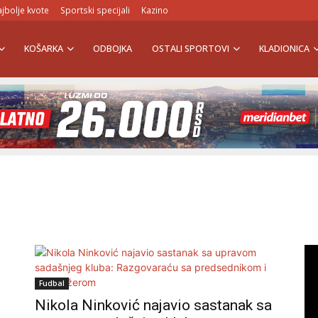
jbolje kvote
Sportski specijali
Kazino
KOŠARKA
ODBOJKA
OSTALI SPORTOVI
KLADIONICA
Fudbal
Nikola Ninković najavio sastanak sa