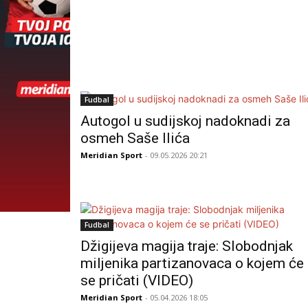
Fudbal
Autogol u sudijskoj nadoknadi za
osmeh Saše Ilića
Meridian Sport
- 09.05.2026 20:21
Fudbal
Džigijeva magija traje: Slobodnjak
miljenika partizanovaca o kojem će
se pričati (VIDEO)
Meridian Sport
- 05.04.2026 18:05