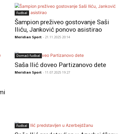
Fudbal
Šampion preživeo gostovanje Saši
Iliću, Janković ponovo asistirao
Meridian Sport
- 21.11.2025 20:14
Domaći fudbal
Saša Ilić doveo Partizanovo dete
Meridian Sport
- 11.07.2025 19:27
 mi
Fudbal