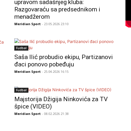
upravom sadašnjeg kluba:
Razgovaraću sa predsednikom i
menadžerom
Meridian Sport
- 23.05.2026 23:10
Fudbal
Saša Ilić probudio ekipu, Partizanovi
đaci ponovo pobeđuju
Meridian Sport
- 25.04.2026 16:15
Fudbal
Majstorija Džigija Ninkovića za TV
špice (VIDEO)
Meridian Sport
- 08.02.2026 21:38