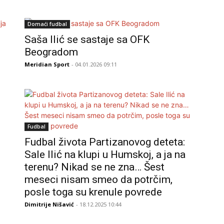
Domaći fudbal
Saša Ilić se sastaje sa OFK
Beogradom
Meridian Sport
- 04.01.2026 09:11
Fudbal
Fudbal života Partizanovog deteta:
Sale Ilić na klupi u Humskoj, a ja na
terenu? Nikad se ne zna… Šest
meseci nisam smeo da potrčim,
posle toga su krenule povrede
Dimitrije Nišavić
- 18.12.2025 10:44