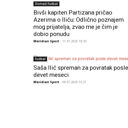
Domaći fudbal
Bivši kapiten Partizana pričao
Azerima o Iliću: Odlično poznajem
mog prijatelja, zvao me je čim je
dobio ponudu
Meridian Sport
- 11.07.2025 18:33
Fudbal
Saša Ilić spreman za povratak posl
devet meseci
Meridian Sport
- 06.07.2025 10:21