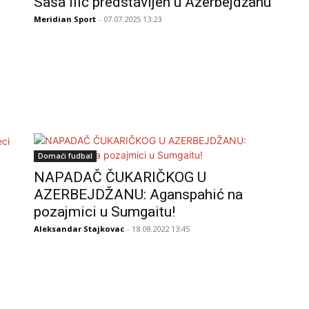
Saša Ilić predstavljen u Azerbejdžanu
Meridian Sport
- 07.07.2025 13:23
Domaći fudbal
e
NAPADAČ ČUKARIČKOG U
AZERBEJDŽANU: Aganspahić na
pozajmici u Sumgaitu!
Aleksandar Stajkovac
- 18.08.2022 13:45