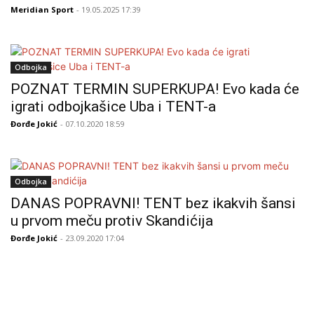
Meridian Sport
- 19.05.2025 17:39
Odbojka
POZNAT TERMIN SUPERKUPA! Evo kada će
igrati odbojkašice Uba i TENT-a
Đorđe Jokić
- 07.10.2020 18:59
Odbojka
DANAS POPRAVNI! TENT bez ikakvih šansi
u prvom meču protiv Skandićija
Đorđe Jokić
- 23.09.2020 17:04