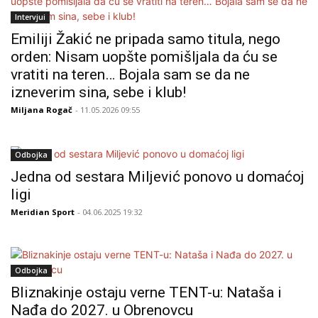
Intervjui
Emiliji Žakić ne pripada samo titula, nego
orden: Nisam uopšte pomišljala da ću se
vratiti na teren… Bojala sam se da ne
izneverim sina, sebe i klub!
Miljana Rogač
- 11.05.2026 09:55
Odbojka
Jedna od sestara Miljević ponovo u domaćoj
ligi
Meridian Sport
- 04.06.2025 19:32
Odbojka
Bliznakinje ostaju verne TENT-u: Nataša i
Nađa do 2027. u Obrenovcu