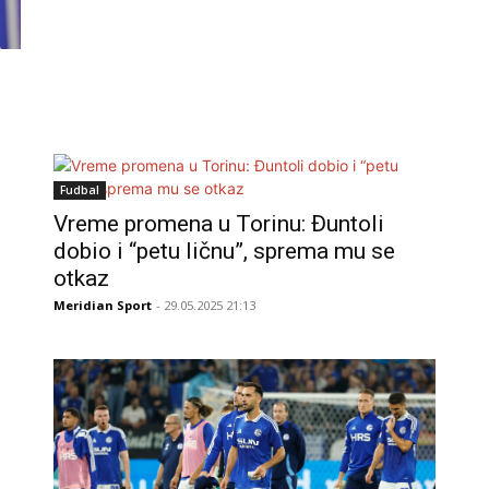
Fudbal
Vreme promena u Torinu: Đuntoli
dobio i “petu ličnu”, sprema mu se
otkaz
Meridian Sport
- 29.05.2025 21:13