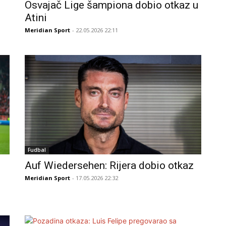
Osvajač Lige šampiona dobio otkaz u
Atini
Meridian Sport
- 22.05.2026 22:11
Fudbal
Auf Wiedersehen: Rijera dobio otkaz
Meridian Sport
- 17.05.2026 22:32