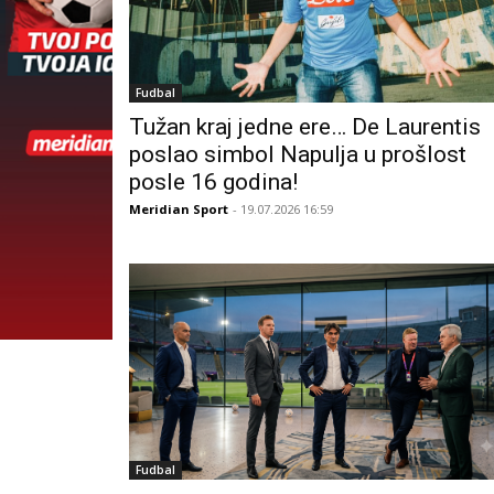
Fudbal
Tužan kraj jedne ere… De Laurentis
poslao simbol Napulja u prošlost
posle 16 godina!
Meridian Sport
- 19.07.2026 16:59
Fudbal