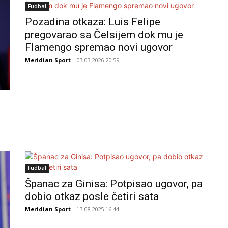
Fudbal
Pozadina otkaza: Luis Felipe
pregovarao sa Čelsijem dok mu je
Flamengo spremao novi ugovor
Meridian Sport
- 03.03.2026 20:59
Fudbal
Španac za Ginisa: Potpisao ugovor, pa
dobio otkaz posle četiri sata
Meridian Sport
- 13.08.2025 16:44