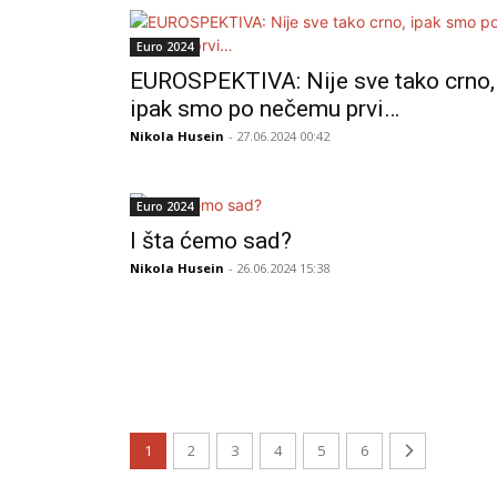
Euro 2024
EUROSPEKTIVA: Nije sve tako crno,
ipak smo po nečemu prvi…
Nikola Husein
- 27.06.2024 00:42
Euro 2024
I šta ćemo sad?
Nikola Husein
- 26.06.2024 15:38
1
2
3
4
5
6