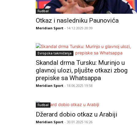
Fudbal
Otkaz i nasledniku Paunovića
Meridian Sport
- 14.12.2025 20:39
Evropska takmičenja
Skandal drma Tursku: Murinjo u
glavnoj ulozi, pljušte otkazi zbog
prepiske sa Whatsappa
Meridian Sport
- 18.06.2025 19:58
Fudbal
Džerard dobio otkaz u Arabiji
Meridian Sport
- 30.01.2025 16:26