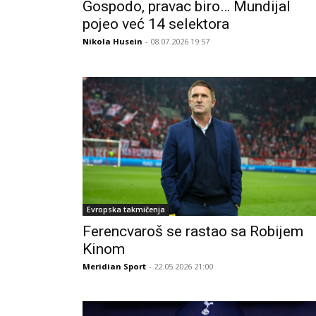
Gospodo, pravac biro… Mundijal
pojeo već 14 selektora
Nikola Husein
- 08.07.2026 19:57
Evropska takmičenja
Ferencvaroš se rastao sa Robijem
Kinom
Meridian Sport
- 22.05.2026 21:00