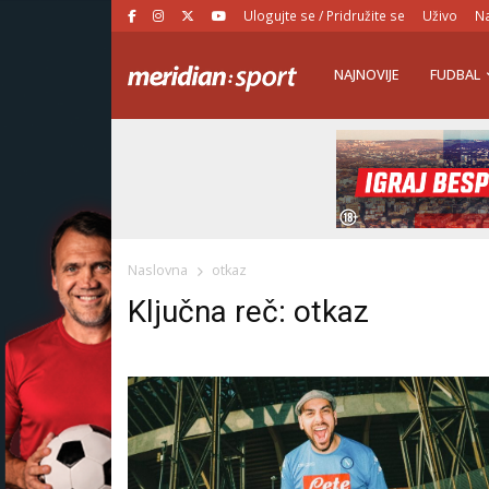
Ulogujte se / Pridružite se
Uživo
Na
NAJNOVIJE
FUDBAL
Naslovna
otkaz
Ključna reč: otkaz