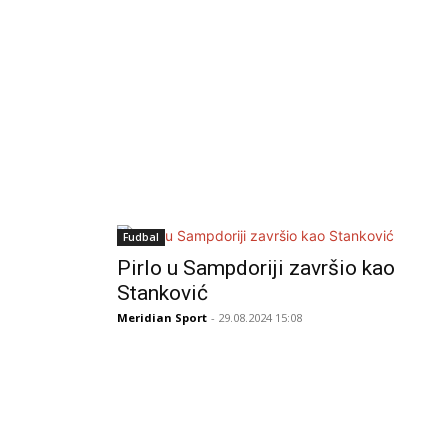
Fudbal
Pirlo u Sampdoriji završio kao
Stanković
Meridian Sport
- 29.08.2024 15:08