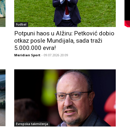
Fudbal
Potpuni haos u Alžiru: Petković dobio
otkaz posle Mundijala, sada traži
5.000.000 evra!
Meridian Sport
- 09.07.2026 20:09
Evropska takmičenja