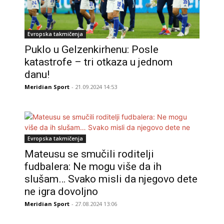
Evropska takmičenja
Puklo u Gelzenkirhenu: Posle
katastrofe – tri otkaza u jednom
danu!
Meridian Sport
- 21.09.2024 14:53
Evropska takmičenja
Mateusu se smučili roditelji
fudbalera: Ne mogu više da ih
slušam… Svako misli da njegovo dete
ne igra dovoljno
Meridian Sport
- 27.08.2024 13:06