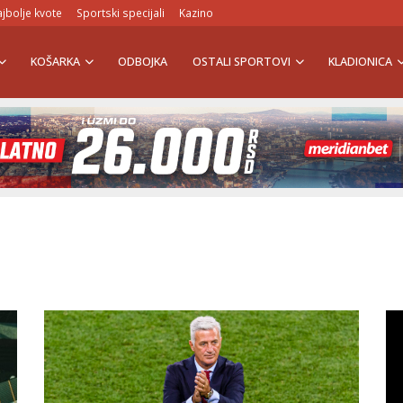
jbolje kvote
Sportski specijali
Kazino
KOŠARKA
ODBOJKA
OSTALI SPORTOVI
KLADIONICA