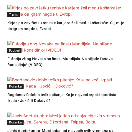
Tenis
Kirjos po završetku teniske karijere želi među košarkaše: Cilj mi je
da igram negde u Evropi
Fudbal
Euforija zbog Novaka na finalu Mundijala: Na hiljade fanova i
Ronaldinjo! (VIDEO)
Košarka
Bogdanović dobio teško pitanje: Ko je najveći srpski sportista
ikada - Jokić ili Đoković?
Košarka
Janis Adetokunbo: Mesi jedan od najvećih svih vremena uz