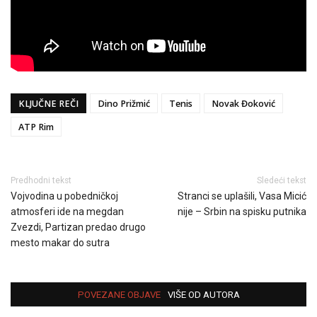
KLJUČNE REČI
Dino Prižmić
Tenis
Novak Đoković
ATP Rim
Predhodni tekst
Sledeći tekst
Vojvodina u pobedničkoj
Stranci se uplašili, Vasa Micić
atmosferi ide na megdan
nije – Srbin na spisku putnika
Zvezdi, Partizan predao drugo
mesto makar do sutra
POVEZANE OBJAVE
VIŠE OD AUTORA