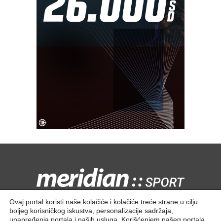
Kontaktirajte nas:
redakcija@meridiansport.rs
Ovaj portal koristi naše kolačiće i kolačiće treće strane u cilju
boljeg korisničkog iskustva, personalizacije sadržaja,
unapređenja portala i naših usluga. Korišćenjem našeg portala