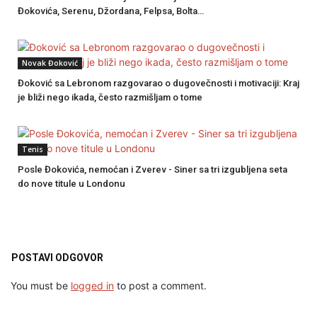
Đokovića, Serenu, Džordana, Felpsa, Bolta…
Novak Đoković
Đoković sa Lebronom razgovarao o dugovečnosti i motivaciji: Kraj
je bliži nego ikada, često razmišljam o tome
Tenis
Posle Đokovića, nemoćan i Zverev - Siner sa tri izgubljena seta
do nove titule u Londonu
POSTAVI ODGOVOR
You must be
logged in
to post a comment.