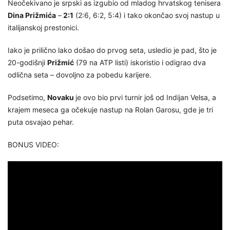
Neočekivano je srpski as izgubio od mladog hrvatskog tenisera
Dina Prižmića
–
2:1
(2:6, 6:2, 5:4) i tako okončao svoj nastup u
italijanskoj prestonici.
Iako je prilično lako došao do prvog seta, usledio je pad, što je
20-godišnji
Prižmić
(79 na ATP listi) iskoristio i odigrao dva
odlična seta – dovoljno za pobedu karijere.
Podsetimo,
Novaku
je ovo bio prvi turnir još od Indijan Velsa, a
krajem meseca ga očekuje nastup na Rolan Garosu, gde je tri
puta osvajao pehar.
BONUS VIDEO: