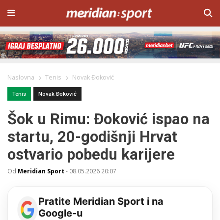
Naslovna
Tenis
Novak Đoković
Tenis
Novak Đoković
Šok u Rimu: Đoković ispao na
startu, 20-godišnji Hrvat
ostvario pobedu karijere
Od
Meridian Sport
-
08.05.2026 20:07
Pratite Meridian Sport i na
Google-u