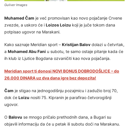
Guliver Images
Muhamed Čam
je već promovisan kao novo pojačanje Crvene
zvezde, a uskoro će i
Loizos Loizu
koji je juče tokom dana
potpisao ugovor na Marakani.
Kako saznaje Meridian sport –
Kristijan Balov
dolazi u četvrtak,
a
Mohamed Abu Fani
u subotu, te samo ostaje pitanje kada će
ih klub iz Ljutice Bogdana ozvaničiti kao nova pojačanja.
Meridian sport ti donosi NOVI BONUS DOBRODOŠLICE – do
26.000 DINARA uz dva dana igre bez depozita!
Čam
je stigao na jednogodišnju pozajmicu i zadužio broj 70,
dok će
Loizu
nositi 75. Kipranin je parafirao četvorogišnji
ugovor.
O
Balovu
se mnogo pričalo prethodnih dana, a Bugari su
objavili informaciju da će u petak ili subotu doći na Marakanu.