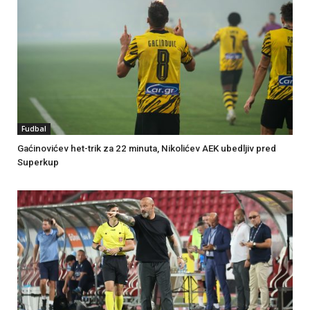
Fudbal
Gaćinovićev het-trik za 22 minuta, Nikolićev AEK ubedljiv pred
Superkup