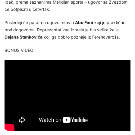
Ipak, prema saznanjima Meridian sporta – ugovor sa Zvezdom
će potpisati u četvrtak.
Poslednji će paraf na ugovor staviti
Abu Fani
koji je praktično
prvi dogovoren. Reprezentativac Izraela je bio velika želja
Dejana Stankovića
koji ga dobro poznaje iz Ferencvaroša.
BONUS VIDEO: