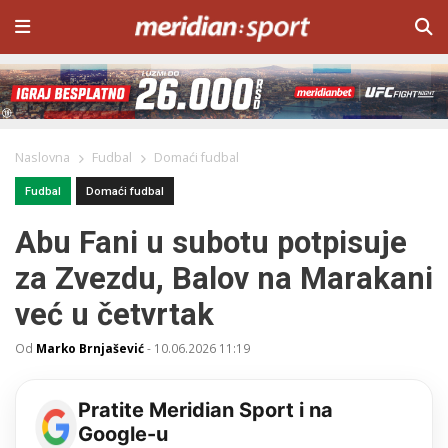
Naslovna
Fudbal
Domaći fudbal
Fudbal
Domaći fudbal
Abu Fani u subotu potpisuje
za Zvezdu, Balov na Marakani
već u četvrtak
Od
Marko Brnjašević
-
10.06.2026 11:19
Pratite Meridian Sport i na
Google-u