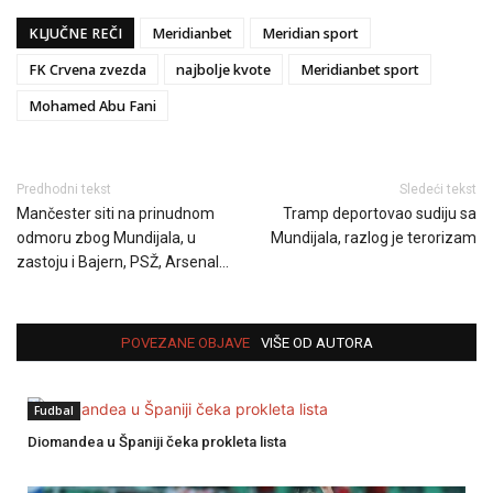
KLJUČNE REČI
Meridianbet
Meridian sport
FK Crvena zvezda
najbolje kvote
Meridianbet sport
Mohamed Abu Fani
Predhodni tekst
Sledeći tekst
Mančester siti na prinudnom
Tramp deportovao sudiju sa
odmoru zbog Mundijala, u
Mundijala, razlog je terorizam
zastoju i Bajern, PSŽ, Arsenal…
POVEZANE OBJAVE
VIŠE OD AUTORA
Fudbal
Diomandea u Španiji čeka prokleta lista