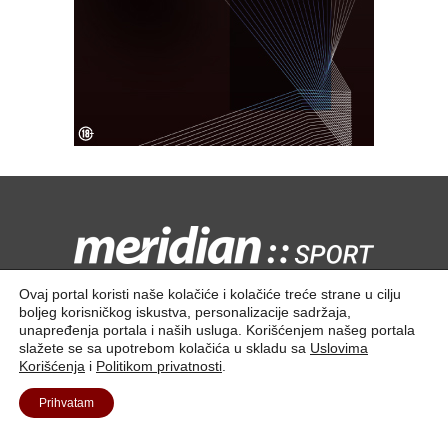
Kontaktirajte nas:
redakcija@meridiansport.rs
Ovaj portal koristi naše kolačiće i kolačiće treće strane u cilju
boljeg korisničkog iskustva, personalizacije sadržaja,
unapređenja portala i naših usluga. Korišćenjem našeg portala
slažete se sa upotrebom kolačića u skladu sa
Uslovima
Korišćenja
i
Politikom privatnosti
.
Kontakt
O nama
Prihvatam
© 2025. Meridian Tech D.O.O | Sva prava zadržana.