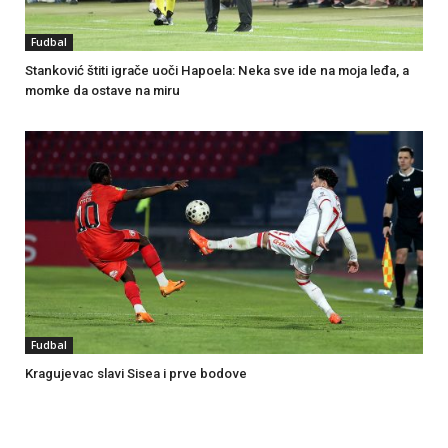
Fudbal
Stanković štiti igrače uoči Hapoela: Neka sve ide na moja leđa, a
momke da ostave na miru
Fudbal
Kragujevac slavi Sisea i prve bodove