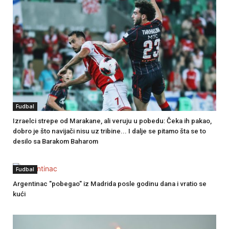
Fudbal
Izraelci strepe od Marakane, ali veruju u pobedu: Čeka ih pakao,
dobro je što navijači nisu uz tribine... I dalje se pitamo šta se to
desilo sa Barakom Baharom
Fudbal
Argentinac "pobegao" iz Madrida posle godinu dana i vratio se
kući