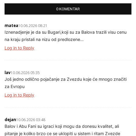
0 KOMENTAR
matea
10.06.2026 08:21
Iznenadjenje je da su Bugari,koji su za Balova trazili visu cenu
na kraju pristali na nizu od predlozene…
Log in to Reply
lav
10.06.2026 05:35
Još jedno odlično pojačanje za Zvezdu koje će mnogo značiti
za Evropu
Log in to Reply
dejan
10.06.2026 03:48
Balov i Abu Fani su igraci koji mogu da donesu kvalitet, ali
pitanje je koliko brzo ce se uklopiti u sistem i ritam Zvezde