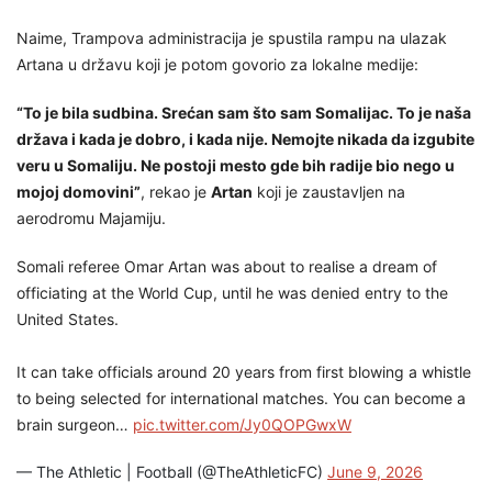
Naime, Trampova administracija je spustila rampu na ulazak
Artana u državu koji je potom govorio za lokalne medije:
“To je bila sudbina. Srećan sam što sam Somalijac. To je naša
država i kada je dobro, i kada nije. Nemojte nikada da izgubite
veru u Somaliju. Ne postoji mesto gde bih radije bio nego u
mojoj domovini”
, rekao je
Artan
koji je zaustavljen na
aerodromu Majamiju.
Somali referee Omar Artan was about to realise a dream of
officiating at the World Cup, until he was denied entry to the
United States.
It can take officials around 20 years from first blowing a whistle
to being selected for international matches. You can become a
brain surgeon…
pic.twitter.com/Jy0QOPGwxW
— The Athletic | Football (@TheAthleticFC)
June 9, 2026