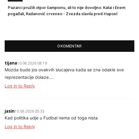
Pazarci pružili otpor šampionu, ali to nije dovoljno: Katai i Enem
pogađali, Radanović crveneo - Zvezda slavila pred Hapoel
0 KOMENTAR
tijana
10.06.2026 08:19
Mozda bude jos ovakvih slucajeva kada se zna odakle sve
reprezentacije dolaze….
Log in to Reply
jasin
10.06.2026 05:33
Kad politika udje u Fudbal nema od toga nista
Log in to Reply