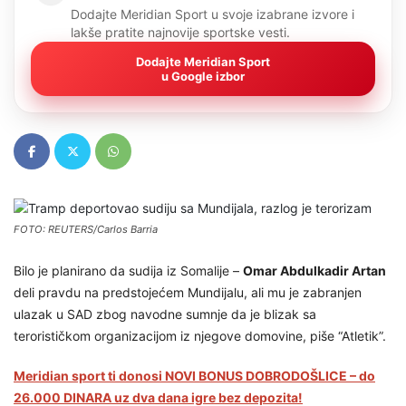
Dodajte Meridian Sport u svoje izabrane izvore i
lakše pratite najnovije sportske vesti.
Dodajte Meridian Sport
u Google izbor
FOTO: REUTERS/Carlos Barria
Bilo je planirano da sudija iz Somalije –
Omar Abdulkadir Artan
deli pravdu na predstojećem Mundijalu, ali mu je zabranjen
ulazak u SAD zbog navodne sumnje da je blizak sa
terorističkom organizacijom iz njegove domovine, piše “Atletik”.
Meridian sport ti donosi NOVI BONUS DOBRODOŠLICE – do
26.000 DINARA uz dva dana igre bez depozita!