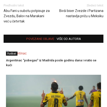
Predhodni tekst
Sledeći tekst
Abu Fani u subotu potpisuje za
Bivši biser Zvezde i Partizana
Zvezdu, Balov na Marakani
nastavlja priču u Meksiku
već u četvrtak
POVEZANE OBJAVE
VIŠE OD AUTORA
Fudbal
Argentinac "pobegao" iz Madrida posle godinu dana i vratio se
kući