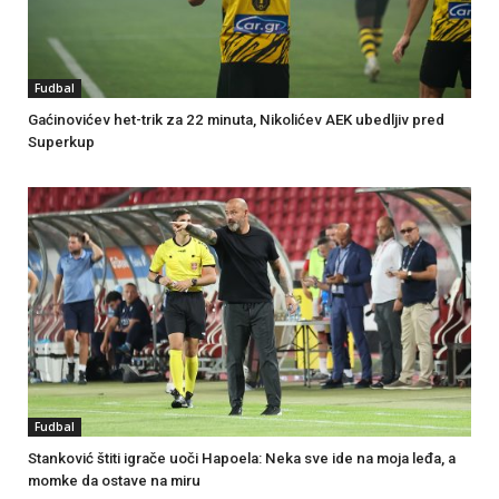
Fudbal
Gaćinovićev het-trik za 22 minuta, Nikolićev AEK ubedljiv pred
Superkup
Fudbal
Stanković štiti igrače uoči Hapoela: Neka sve ide na moja leđa, a
momke da ostave na miru