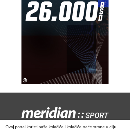
Kontaktirajte nas:
redakcija@meridiansport.rs
Ovaj portal koristi naše kolačiće i kolačiće treće strane u cilju