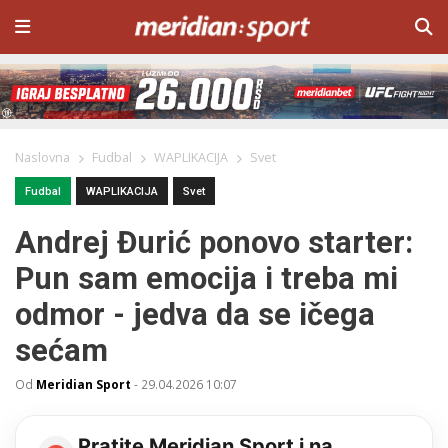
Naslovna
Fudbal
WAPLIKACIJA
Svet
Fudbal
WAPLIKACIJA
Svet
Andrej Đurić ponovo starter:
Pun sam emocija i treba mi
odmor - jedva da se ičega
sećam
Od
Meridian Sport
-
29.04.2026 10:07
Pratite Meridian Sport i na