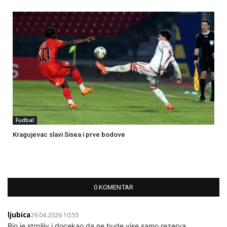
Fudbal
Kragujevac slavi Sisea i prve bodove
0 KOMENTAR
ljubica
29.04.2026 10:55
Bio je strpljiv i docekao da ne bude vise samo rezerva…