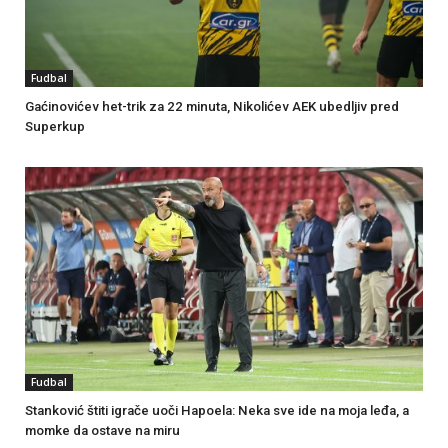
Fudbal
Gaćinovićev het-trik za 22 minuta, Nikolićev AEK ubedljiv pred
Superkup
Fudbal
Stanković štiti igrače uoči Hapoela: Neka sve ide na moja leđa, a
momke da ostave na miru