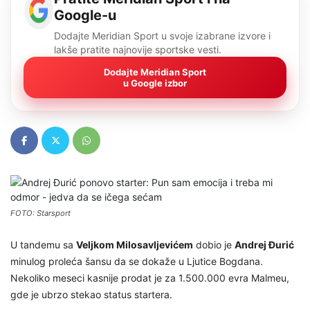
Google-u
Dodajte Meridian Sport u svoje izabrane izvore i
lakše pratite najnovije sportske vesti.
Dodajte Meridian Sport
u Google izbor
FOTO: Starsport
U tandemu sa
Veljkom Milosavljevićem
dobio je
Andrej Đurić
minulog proleća šansu da se dokaže u Ljutice Bogdana.
Nekoliko meseci kasnije prodat je za 1.500.000 evra Malmeu,
gde je ubrzo stekao status startera.