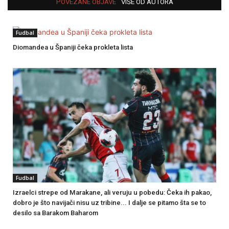
POVEZANE OBJAVE
VIŠE OD AUTORA
Fudbal
Diomandea u Španiji čeka prokleta lista
Fudbal
Izraelci strepe od Marakane, ali veruju u pobedu: Čeka ih pakao,
dobro je što navijači nisu uz tribine... I dalje se pitamo šta se to
desilo sa Barakom Baharom