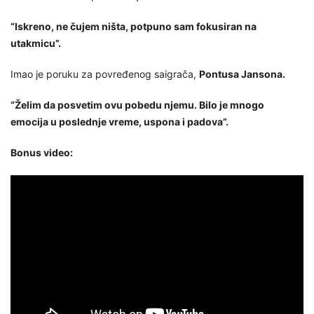
“Iskreno, ne čujem ništa, potpuno sam fokusiran na
utakmicu”.
Imao je poruku za povređenog saigrača,
Pontusa Jansona.
“Želim da posvetim ovu pobedu njemu. Bilo je mnogo
emocija u poslednje vreme, uspona i padova”.
Bonus video: