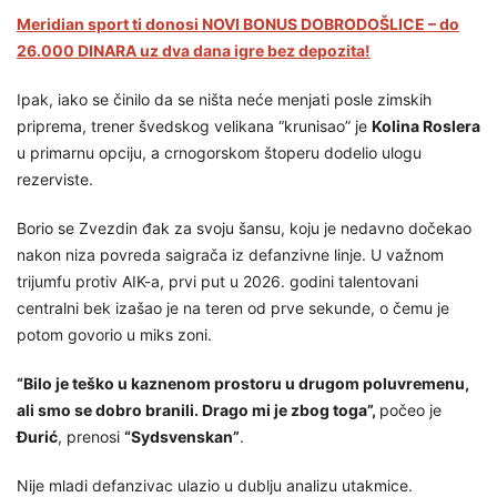
Meridian sport ti donosi NOVI BONUS DOBRODOŠLICE – do
26.000 DINARA uz dva dana igre bez depozita!
Ipak, iako se činilo da se ništa neće menjati posle zimskih
priprema, trener švedskog velikana “krunisao” je
Kolina Roslera
u primarnu opciju, a crnogorskom štoperu dodelio ulogu
rezerviste.
Borio se Zvezdin đak za svoju šansu, koju je nedavno dočekao
nakon niza povreda saigrača iz defanzivne linje. U važnom
trijumfu protiv AIK-a, prvi put u 2026. godini talentovani
centralni bek izašao je na teren od prve sekunde, o čemu je
potom govorio u miks zoni.
“Bilo je teško u kaznenom prostoru u drugom poluvremenu,
ali smo se dobro branili. Drago mi je zbog toga”,
počeo je
Đurić
, prenosi
“Sydsvenskan”
.
Nije mladi defanzivac ulazio u dublju analizu utakmice.