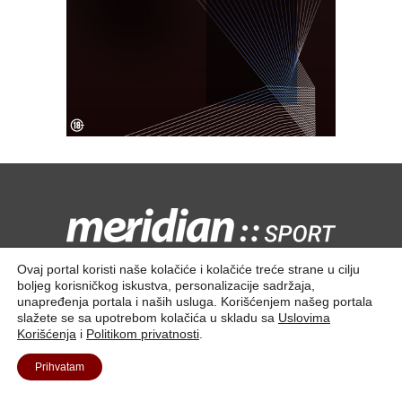
Kontaktirajte nas:
redakcija@meridiansport.rs
Ovaj portal koristi naše kolačiće i kolačiće treće strane u cilju
boljeg korisničkog iskustva, personalizacije sadržaja,
unapređenja portala i naših usluga. Korišćenjem našeg portala
slažete se sa upotrebom kolačića u skladu sa
Uslovima
Korišćenja
i
Politikom privatnosti
.
Kontakt
O nama
Prihvatam
© 2025. Meridian Tech D.O.O | Sva prava zadržana.