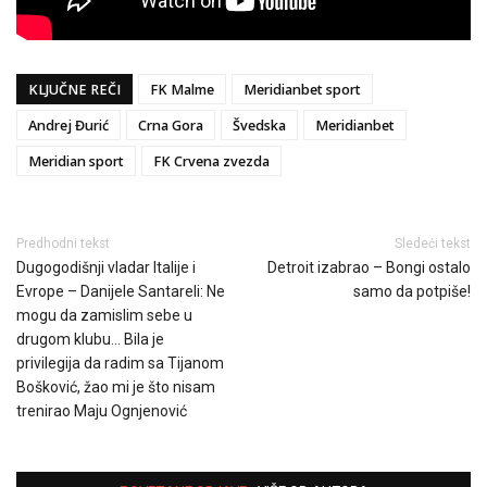
KLJUČNE REČI
FK Malme
Meridianbet sport
Andrej Đurić
Crna Gora
Švedska
Meridianbet
Meridian sport
FK Crvena zvezda
Predhodni tekst
Sledeći tekst
Dugogodišnji vladar Italije i
Detroit izabrao – Bongi ostalo
Evrope – Danijele Santareli: Ne
samo da potpiše!
mogu da zamislim sebe u
drugom klubu… Bila je
privilegija da radim sa Tijanom
Bošković, žao mi je što nisam
trenirao Maju Ognjenović