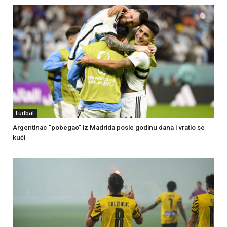
Fudbal
Argentinac "pobegao" iz Madrida posle godinu dana i vratio se
kući