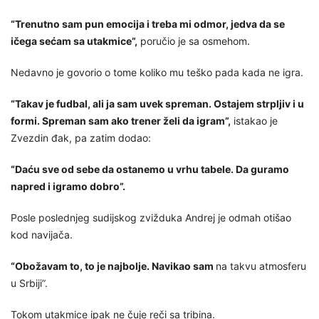
“Trenutno sam pun emocija i treba mi odmor, jedva da se
ičega sećam sa utakmice”,
poručio je sa osmehom.
Nedavno je govorio o tome koliko mu teško pada kada ne igra.
“Takav je fudbal, ali ja sam uvek spreman. Ostajem strpljiv i u
formi. Spreman sam ako trener želi da igram”,
istakao je
Zvezdin đak, pa zatim dodao:
“Daću sve od sebe da ostanemo u vrhu tabele. Da guramo
napred i igramo dobro”.
Posle poslednjeg sudijskog zvižduka Andrej je odmah otišao
kod navijača.
“Obožavam to, to je najbolje. Navikao sam
na takvu atmosferu
u Srbiji”.
Tokom utakmice ipak ne čuje reči sa tribina.