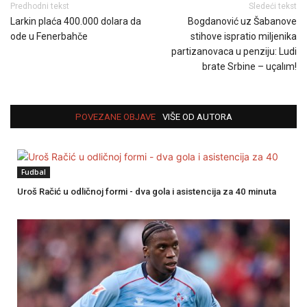
Predhodni tekst
Sledeći tekst
Larkin plaća 400.000 dolara da
Bogdanović uz Šabanove
ode u Fenerbahče
stihove ispratio miljenika
partizanovaca u penziju: Ludi
brate Srbine – uçalım!
POVEZANE OBJAVE
VIŠE OD AUTORA
Fudbal
Uroš Račić u odličnoj formi - dva gola i asistencija za 40 minuta