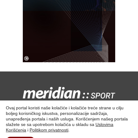
Kontaktirajte nas:
redakcija@meridiansport.rs
Ovaj portal koristi naše kolačiće i kolačiće treće strane u cilju
boljeg korisničkog iskustva, personalizacije sadržaja,
unapređenja portala i naših usluga. Korišćenjem našeg portala
slažete se sa upotrebom kolačića u skladu sa
Uslovima
Korišćenja
i
Politikom privatnosti
.