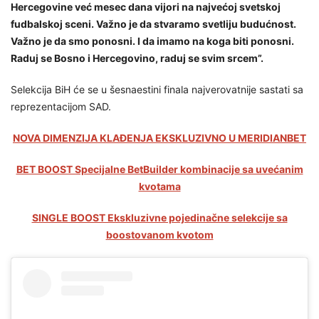
Hercegovine već mesec dana vijori na najvećoj svetskoj
fudbalskoj sceni. Važno je da stvaramo svetliju budućnost.
Važno je da smo ponosni. I da imamo na koga biti ponosni.
Raduj se Bosno i Hercegovino, raduj se svim srcem”.
Selekcija BiH će se u šesnaestini finala najverovatnije sastati sa
reprezentacijom SAD.
NOVA DIMENZIJA KLAĐENJA EKSKLUZIVNO U MERIDIANBET
BET BOOST Specijalne BetBuilder kombinacije sa uvećanim
kvotama
SINGLE BOOST Ekskluzivne pojedinačne selekcije sa
boostovanom kvotom