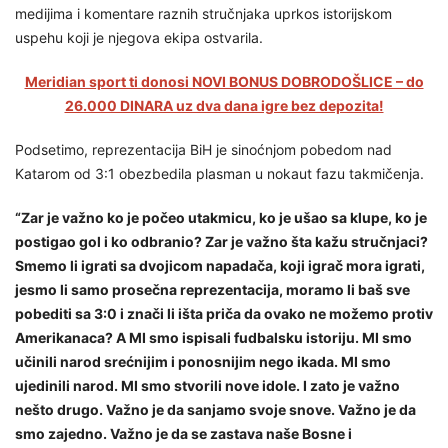
medijima i komentare raznih stručnjaka uprkos istorijskom
uspehu koji je njegova ekipa ostvarila.
Meridian sport ti donosi NOVI BONUS DOBRODOŠLICE – do
26.000 DINARA uz dva dana igre bez depozita!
Podsetimo, reprezentacija BiH je sinoćnjom pobedom nad
Katarom od 3:1 obezbedila plasman u nokaut fazu takmičenja.
“Zar je važno ko je počeo utakmicu, ko je ušao sa klupe, ko je
postigao gol i ko odbranio? Zar je važno šta kažu stručnjaci?
Smemo li igrati sa dvojicom napadača, koji igrač mora igrati,
jesmo li samo prosečna reprezentacija, moramo li baš sve
pobediti sa 3:0 i znači li išta priča da ovako ne možemo protiv
Amerikanaca? A MI smo ispisali fudbalsku istoriju. MI smo
učinili narod srećnijim i ponosnijim nego ikada. MI smo
ujedinili narod. MI smo stvorili nove idole. I zato je važno
nešto drugo. Važno je da sanjamo svoje snove. Važno je da
smo zajedno. Važno je da se zastava naše Bosne i