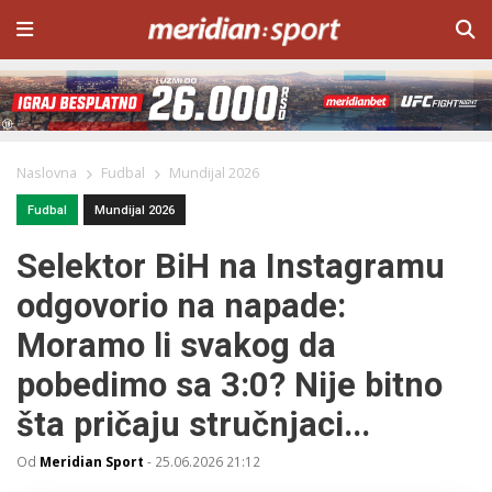
Naslovna
Fudbal
Mundijal 2026
Fudbal
Mundijal 2026
Selektor BiH na Instagramu
odgovorio na napade:
Moramo li svakog da
pobedimo sa 3:0? Nije bitno
šta pričaju stručnjaci...
Od
Meridian Sport
-
25.06.2026 21:12