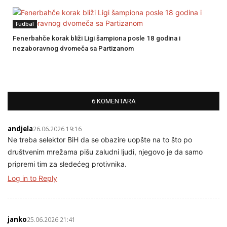
Fudbal
Fenerbahče korak bliži Ligi šampiona posle 18 godina i
nezaboravnog dvomeča sa Partizanom
6 KOMENTARA
andjela
26.06.2026 19:16
Ne treba selektor BiH da se obazire uopšte na to što po
društvenim mrežama pišu zaludni ljudi, njegovo je da samo
pripremi tim za sledećeg protivnika.
Log in to Reply
janko
25.06.2026 21:41