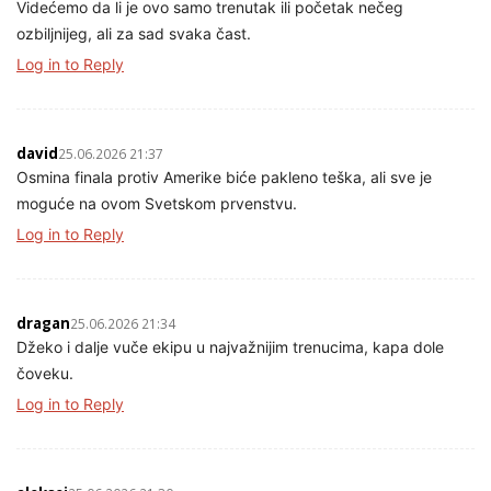
Videćemo da li je ovo samo trenutak ili početak nečeg
ozbiljnijeg, ali za sad svaka čast.
Log in to Reply
david
25.06.2026 21:37
Osmina finala protiv Amerike biće pakleno teška, ali sve je
moguće na ovom Svetskom prvenstvu.
Log in to Reply
dragan
25.06.2026 21:34
Džeko i dalje vuče ekipu u najvažnijim trenucima, kapa dole
čoveku.
Log in to Reply