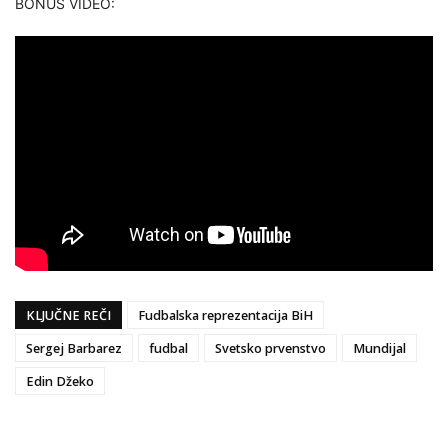
BONUS VIDEO:
KLJUČNE REČI
Fudbalska reprezentacija BiH
Sergej Barbarez
fudbal
Svetsko prvenstvo
Mundijal
Edin Džeko