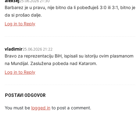
aleksej
25.06.2026 21:30
Barbarez je u pravu, nije bitno da li pobeđuješ 3:0 ili 3:1, bitno je
da si prošao dalje.
Log in to Reply
vladimir
25.06.2026 21:22
Bravo za reprezentaciju BiH, ispisali su istoriju ovim plasmanom
na Mundijal. Zaslužena pobeda nad Katarom.
Log in to Reply
POSTAVI ODGOVOR
You must be
logged in
to post a comment.