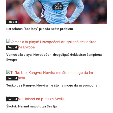
Fudbal
Barselonin "bad boy" je sada Seltin problem
Fudbal
Vamos a la playa! Novopečeni drugoligaš deklasirao šampiona
Evrope
Fudbal
Teško bez Kangve: Nervira me što ne mogu da im pomognem
Fudbal
Škotski Haland na putu za Sevilju