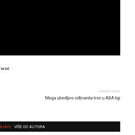
Terzić
Sledeći tekst
Mega ubedljivo odbranila tron u ABA ligi
BJAVE
VIŠE OD AUTORA