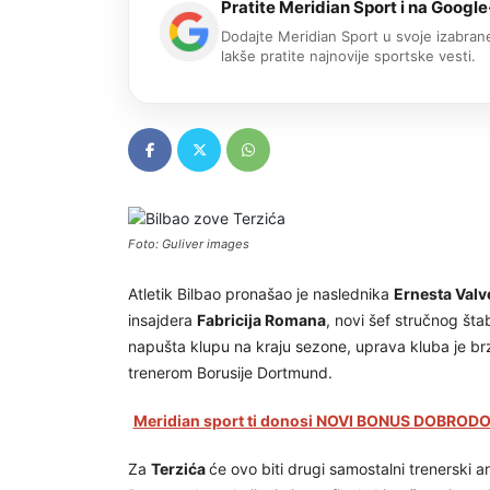
Pratite Meridian Sport i na Google
Dodajte Meridian Sport u svoje izabrane
lakše pratite najnovije sportske vesti.
Foto: Guliver images
Atletik Bilbao pronašao je naslednika
Ernesta Valv
insajdera
Fabricija Romana
, novi šef stručnog št
napušta klupu na kraju sezone, uprava kluba je br
trenerom Borusije Dortmund.
Meridian sport ti donosi NOVI BONUS DOBRODOŠ
Za
Terzića
će ovo biti drugi samostalni trenerski