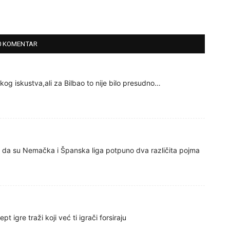
0 KOMENTAR
og iskustva,ali za Bilbao to nije bilo presudno…
om da su Nemačka i Španska liga potpuno dva različita pojma
t igre traži koji već ti igrači forsiraju