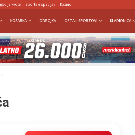
jbolje kvote
Sportski specijali
Kazino
KOŠARKA
ODBOJKA
OSTALI SPORTOVI
KLADIONICA
ća
ća