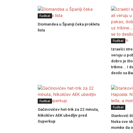
Fudbal
Diomandea u Španiji čeka prokleta
lista
Fudbal
Izraelci str
veruju u po
dobro je što
tribine... I 
desilo sa B
Fudbal
Fudbal
Gaćinovićev het-trik za 22 minuta,
Nikolićev AEK ubedljiv pred
Stanković št
Superkup
Neka sve ide
momke da os