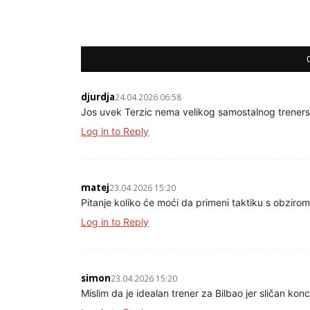
djurdja
24.04.2026 06:58
Jos uvek Terzic nema velikog samostalnog trenersk
Log in to Reply
matej
23.04.2026 15:20
Pitanje koliko će moći da primeni taktiku s obzir
Log in to Reply
simon
23.04.2026 15:20
Mislim da je idealan trener za Bilbao jer sličan koncep