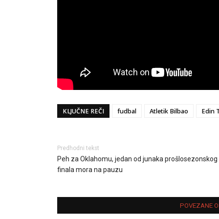
KLJUČNE REČI
fudbal
Atletik Bilbao
Edin 
Predhodni tekst
Peh za Oklahomu, jedan od junaka prošlosezonskog
finala mora na pauzu
POVEZANE O