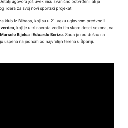
etalji ugovora još uvek nisu zvanično potvrđeni, ali je
g lidera za svoj novi sportski projekat.
a klub iz Bilbaoa, koji su u 21. veku uglavnom predvodili
lverdea
, koji je u tri navrata vodio tim skoro deset sezona, na
Marselo Bijelsa
i
Eduardo Berizo
. Sada je red došao na
 uspeha na jednom od najvrelijih terena u Španiji.