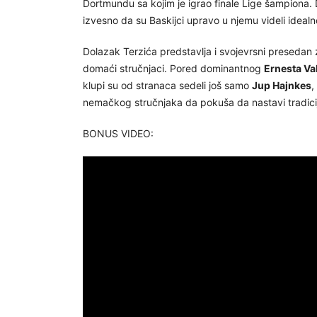
Dortmundu sa kojim je igrao finale Lige šampiona. D
izvesno da su Baskijci upravo u njemu videli idealno
Dolazak Terzića predstavlja i svojevrsni presedan z
domaći stručnjaci. Pored dominantnog
Ernesta Va
klupi su od stranaca sedeli još samo
Jup Hajnkes
,
nemačkog stručnjaka da pokuša da nastavi tradiciju
BONUS VIDEO: