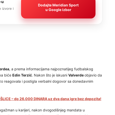
-u
Dodajte Meridian Sport
 izvore i
u Google izbor
erdea
, a prema informacijama najpoznatijeg fudbalskog
aba biće
Edin Terzić
. Nakon što je iskusni
Valverde
objavio da
zo reagovala i postigla verbalni dogovor sa donedavnim
LICE – do 26.000 DINARA uz dva dana igre bez depozita!
 angažman u karijeri, nakon dvogodišnjeg mandata u