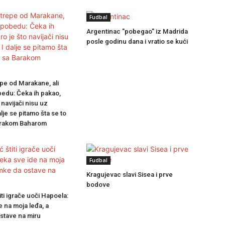
Fudbal
Argentinac "pobegao" iz Madrida
posle godinu dana i vratio se kući
epe od Marakane, ali
bedu: Čeka ih pakao,
 navijači nisu uz
dalje se pitamo šta se to
arakom Baharom
Fudbal
Kragujevac slavi Sisea i prve
bodove
iti igrače uoči Hapoela:
 na moja leđa, a
tave na miru