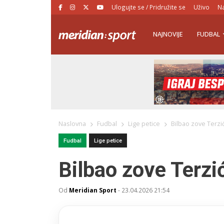
Ulogujte se / Pridružite se
Uživo
Na
NAJNOVIJE
FUDBAL
Naslovna
Fudbal
Lige petice
Bilbao zove Terzi
Fudbal
Lige petice
Bilbao zove Terzi
Od
Meridian Sport
-
23.04.2026 21:54