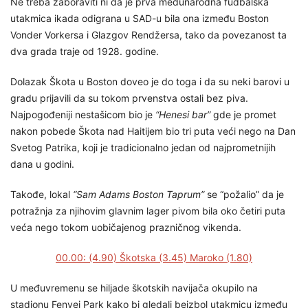
Ne treba zaboraviti ni da je prva međunarodna fudbalska
utakmica ikada odigrana u SAD-u bila ona između Boston
Vonder Vorkersa i Glazgov Rendžersa, tako da povezanost ta
dva grada traje od 1928. godine.
Dolazak Škota u Boston doveo je do toga i da su neki barovi u
gradu prijavili da su tokom prvenstva ostali bez piva.
Najpogođeniji nestašicom bio je
“Henesi bar”
gde je promet
nakon pobede Škota nad Haitijem bio tri puta veći nego na Dan
Svetog Patrika, koji je tradicionalno jedan od najprometnijih
dana u godini.
Takođe, lokal
“Sam Adams Boston Taprum”
se “požalio” da je
potražnja za njihovim glavnim lager pivom bila oko četiri puta
veća nego tokom uobičajenog prazničnog vikenda.
00.00: (4.90) Škotska (3.45) Maroko (1.80)
U međuvremenu se hiljade škotskih navijača okupilo na
stadionu Fenvej Park kako bi gledali bejzbol utakmicu između