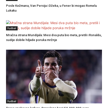
Posle Kežmana, Van Persija i Džeka, u Fener bi mogao Romelu
Lukaku
Fudbal
Mračna strana Mundijala: Mesi dva puta bio meta, pretili i Ronaldu,
sudije dobile hiljade poruka mržnje
Fudbal