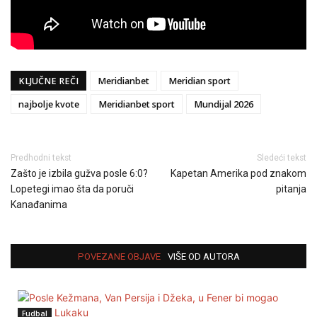
KLJUČNE REČI
Meridianbet
Meridian sport
najbolje kvote
Meridianbet sport
Mundijal 2026
Predhodni tekst
Sledeći tekst
Zašto je izbila gužva posle 6:0?
Kapetan Amerika pod znakom
Lopetegi imao šta da poruči
pitanja
Kanađanima
POVEZANE OBJAVE
VIŠE OD AUTORA
Fudbal