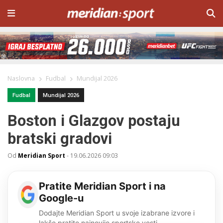
Naslovna
Fudbal
Mundijal 2026
Fudbal
Mundijal 2026
Boston i Glazgov postaju
bratski gradovi
Od
Meridian Sport
-
19.06.2026 09:03
Pratite Meridian Sport i na
Google-u
Dodajte Meridian Sport u svoje izabrane izvore i
lakše pratite najnovije sportske vesti.