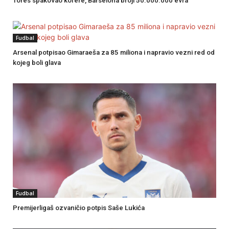
Tores spakovao kofere, Barselona broji 50.000.000 evra
Fudbal
Arsenal potpisao Gimaraeša za 85 miliona i napravio vezni red od
kojeg boli glava
Fudbal
Premijerligaš ozvaničio potpis Saše Lukića