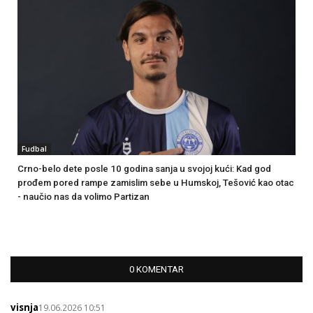
Fudbal
Crno-belo dete posle 10 godina sanja u svojoj kući: Kad god
prođem pored rampe zamislim sebe u Humskoj, Tešović kao otac
- naučio nas da volimo Partizan
0 KOMENTAR
visnja
19.06.2026 10:51