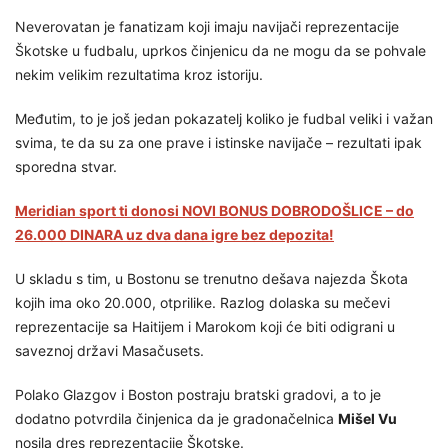
Neverovatan je fanatizam koji imaju navijači reprezentacije
Škotske u fudbalu, uprkos činjenicu da ne mogu da se pohvale
nekim velikim rezultatima kroz istoriju.
Međutim, to je još jedan pokazatelj koliko je fudbal veliki i važan
svima, te da su za one prave i istinske navijače – rezultati ipak
sporedna stvar.
Meridian sport ti donosi NOVI BONUS DOBRODOŠLICE – do
26.000 DINARA uz dva dana igre bez depozita!
U skladu s tim, u Bostonu se trenutno dešava najezda Škota
kojih ima oko 20.000, otprilike. Razlog dolaska su mečevi
reprezentacije sa Haitijem i Marokom koji će biti odigrani u
saveznoj državi Masačusets.
Polako Glazgov i Boston postraju bratski gradovi, a to je
dodatno potvrdila činjenica da je gradonačelnica
Mišel Vu
nosila dres reprezentacije Škotske.