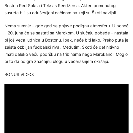
Boston Red Soksa i Teksas Rendžersa. Akteri pomenutog
susreta bili su oduševljeni načinom na koji su Škoti navijali.
Nema sumnje – gde god se pojave podignu atmosferu. U ponoć
– 20. juna će se sastati sa Marokom. U slučaju pobede – nastala
bi još veća ludnica u Bostonu. Ipak, neće biti lako. Preko puta je
zaista ozbiljan fudbalski rival. Međutim, Škoti će definitivno
imati daleko veću podršku na tribinama nego Marokanci. Moglo
bi to da odigra značajnu ulogu u večerašnjem okršaju.
BONUS VIDEO: