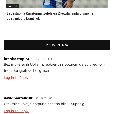
Fudbal
Zablistao na Karaburmi, želela ga Zvezda, sada otišao na
pozajmicu u komšiluk
2 KOMENTARA
brankostupica
11.05.2025 11:31
Bez muke su ih Ubljani preokrenuli s obzirom da su u jednom
trenutku igrali sa 12. igrača
Log in to Reply
davidpantelic80
10.05.2025 20:51
Utakmica koja je potpuno nebitna bila u Superligi
Log in to Reply