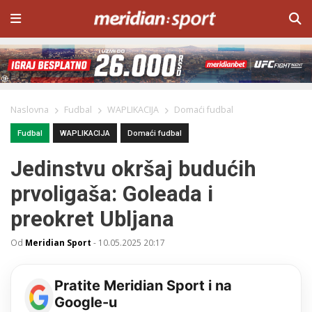
Naslovna
Fudbal
WAPLIKACIJA
Domaći fudbal
Fudbal
WAPLIKACIJA
Domaći fudbal
Jedinstvu okršaj budućih
prvoligaša: Goleada i
preokret Ubljana
Od
Meridian Sport
-
10.05.2025 20:17
Pratite Meridian Sport i na
Google-u