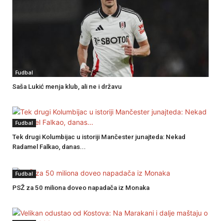
Fudbal
Saša Lukić menja klub, ali ne i državu
Fudbal
Tek drugi Kolumbijac u istoriji Mančester junajteda: Nekad
Radamel Falkao, danas...
Fudbal
PSŽ za 50 miliona doveo napadača iz Monaka