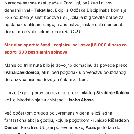
Naredne sezone nastupaće u Prvoj ligi, baš kao i njihov
današnji rival –
Tekstilac
. Ekipi iz Odžaka Disciplinska komisija
FSS oduzela je šest bodova i isključila je iz grčevite borbe za
opstanak u elitnom rangu, a Jedinstvo je iskoristilo momenat i
dokusurilo rivala nakon preokreta (2:3).
Meridian sport te časti – registruj se i osvoji 5.000 dinara za
sport i 500 besplatnih spinova!
Manje od tri minuta bilo je dovoljno domaćinu da povede preko
Ivana Davidovića
, ali ni peti pogodak u prvenstvu pouzdanog
defanzivca nije bio dovoljan čak ni za bod.
Ubrzo je gost poravnao rezultat preko mladog
Strahinje Rakića
koji je iskoristio sjajnu asistenciju
Isaha Abasa
.
Već početkom drugog poluvremena viđena je još jedna
fantastična akcija gostiju, koju je pogotkom krunisao
Ričardson
Denzel
. Probili su Ubljani po levom boku,
Abas
je dodao do