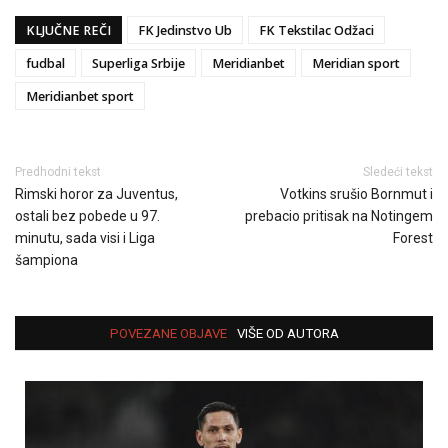
KLJUČNE REČI
FK Jedinstvo Ub
FK Tekstilac Odžaci
fudbal
Superliga Srbije
Meridianbet
Meridian sport
Meridianbet sport
Predhodni tekst
Sledeći tekst
Rimski horor za Juventus,
Votkins srušio Bornmut i
ostali bez pobede u 97.
prebacio pritisak na Notingem
minutu, sada visi i Liga
Forest
šampiona
POVEZANE OBJAVE
VIŠE OD AUTORA