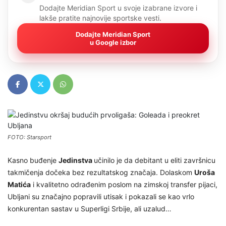
Dodajte Meridian Sport u svoje izabrane izvore i
lakše pratite najnovije sportske vesti.
Dodajte Meridian Sport
u Google izbor
FOTO: Starsport
Kasno buđenje
Jedinstva
učinilo je da debitant u eliti završnicu
takmičenja dočeka bez rezultatskog značaja. Dolaskom
Uroša
Matića
i kvalitetno odrađenim poslom na zimskoj transfer pijaci,
Ubljani su značajno popravili utisak i pokazali se kao vrlo
konkurentan sastav u Superligi Srbije, ali uzalud…