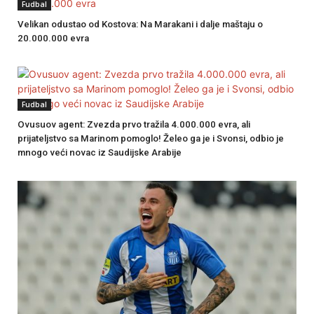
Fudbal
Velikan odustao od Kostova: Na Marakani i dalje maštaju o
20.000.000 evra
Fudbal
Ovusuov agent: Zvezda prvo tražila 4.000.000 evra, ali
prijateljstvo sa Marinom pomoglo! Želeo ga je i Svonsi, odbio je
mnogo veći novac iz Saudijske Arabije