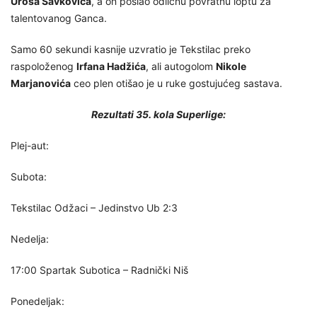
Uroša Savkovića
, a on poslao odličnu povratnu loptu za
talentovanog Ganca.
Samo 60 sekundi kasnije uzvratio je Tekstilac preko
raspoloženog
Irfana Hadžića
, ali autogolom
Nikole
Marjanovića
ceo plen otišao je u ruke gostujućeg sastava.
Rezultati 35. kola Superlige:
Plej-aut:
Subota:
Tekstilac Odžaci – Jedinstvo Ub 2:3
Nedelja:
17:00 Spartak Subotica – Radnički Niš
Ponedeljak: