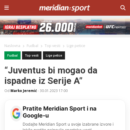
Naslovna
Fudbal
Top vesti
Lige petice
Fudbal
Top vesti
Lige petice
“Juventus bi mogao da
ispadne iz Serije A”
Od
Marko Jeremić
-
30.01.2023 17:00
Pratite Meridian Sport i na
Google-u
Dodajte Meridian Sport u svoje izabrane izvore i
lakše pratite najnovije sportske vesti.