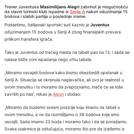
Trener Juventusa
Masimilijano Alegri
zabrinut je mogućnošću
da slavni torinski klub ispadne iz
Serije A
nakon oduzimanja 15
bodova i slabih partija u poslednje vreme.
Podsetimo, Italijanski sportski sud kaznio je
Juventus
oduzimanjem 15 bodova u Seriji A zbog finansijskih prevara
prilikom transfera igrača.
Tako je Juventus od trećeg mesta na tabeli pao na 13. i sada se
nalase bliže zoni ispadanja nego vrhu tabele.
„Moramo osvajati bodove kako bismo obezbedili opstanak u
Seriji A. Situacija se okrenula naglavačke, ali ovo je realnost u
ovom trenutku i to moramo da prepoznamo, inače će se loše
završiti po nas“, rekao je
Alegri
i dodao:
„Moramo da budemo svesni pozicije koju imamo na tabeli u
ovom trenutku, a ne da razmišljamo o 38 bodova koje smo
osvojili. Sada imamo 23 boda i moramo tako i da se ponašamo.
Svaka utakmica je odlučujuća, moramo što pre da izađemo iz