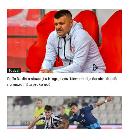
Fudbal
Feđa Dudić o situaciji u Kragujevcu: Nemam ni ja čarobni štapić,
ne može ništa preko noći