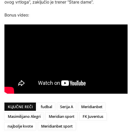
ovog vrtloga”, zaključio je trener “Stare dame”.
Bonus video:
KLJUČNE REČI
fudbal
Serija A
Meridianbet
Masimilijano Alegri
Meridian sport
FK Juventus
najbolje kvote
Meridianbet sport