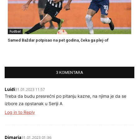
Fudbal
Samed Baždar potpisao na pet godina, čeka ga plej-of
3 KOMENTARA
Luiđi
31.01.2023 11:57
Treba da budu presrećni po pitanju kazne, na njima je da se
izbore za opstanak u Seriji A
Log in to Reply
Dimaria
31.01.2023 01:36