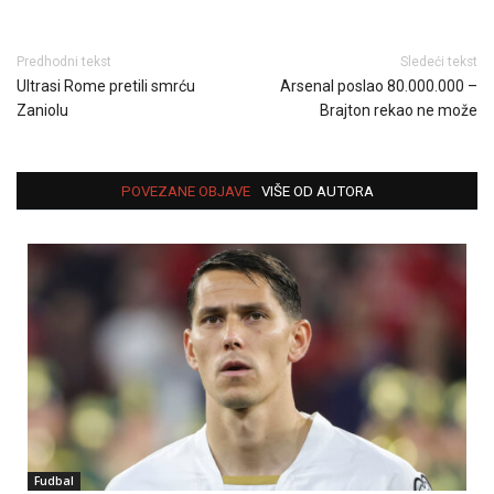
Predhodni tekst
Sledeći tekst
Ultrasi Rome pretili smrću
Arsenal poslao 80.000.000 –
Zaniolu
Brajton rekao ne može
POVEZANE OBJAVE
VIŠE OD AUTORA
Fudbal