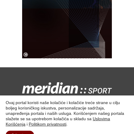
Kontaktirajte nas:
redakcija@meridiansport.rs
Ovaj portal koristi naše kolačiće i kolačiće treće strane u cilju
boljeg korisničkog iskustva, personalizacije sadržaja,
unapređenja portala i naših usluga. Korišćenjem našeg portala
slažete se sa upotrebom kolačića u skladu sa
Uslovima
Korišćenja
i
Politikom privatnosti
.
Kontakt
O nama