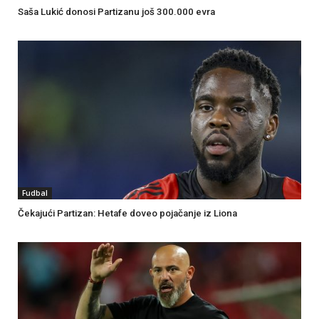
Saša Lukić donosi Partizanu još 300.000 evra
Fudbal
Čekajući Partizan: Hetafe doveo pojačanje iz Liona