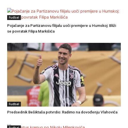
Fudbal
Pojačanje za Partizanovu filijalu uoči premijere u Humskoj: Bliži
se povratak Filipa Markišića
Fudbal
Predsednik Bešiktaša potvrdio: Radimo na dovođenju Vlahovića
Fudbal