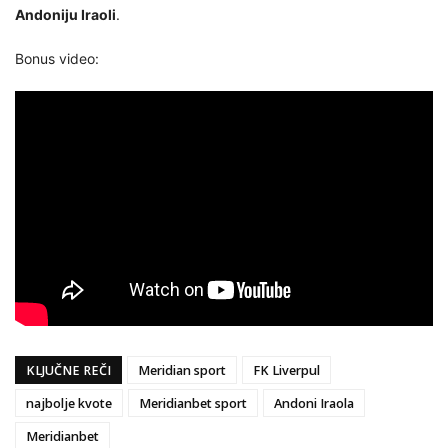
Andoniju Iraoli
.
Bonus video:
KLJUČNE REČI
Meridian sport
FK Liverpul
najbolje kvote
Meridianbet sport
Andoni Iraola
Meridianbet