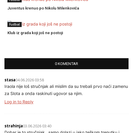
Juventus krenuo po Nikolu Milenkovića
Fudbal
Klub iz grada koji još ne postoji
0 KOMENTAR
stasa
04.06.2026 03:58
Iraola nije loš stručnjak ali mislim da su trebali prvo naći zamenu
za Slota a onda raskinuti ugovor sa njim.
Log in to Reply
strahinja
03.06.2026 03:40
Dobar je to stručnjak , samo dolazi u jako teškom trenutku i