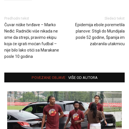
Predhodni tekst
Sledeći tekst
Čuvar niške tvrđave – Marko
Epidemija ebole poremetila
Neđić: Radnički više nikada ne
planove: Stigli do Mundijala
sme da strepi, pravimo ekipu
posle 52 godine, Španija im
koja će igrati moćan fudbal –
zabranila utakmicu
nije bilo lako otići sa Marakane
posle 10 godina
POVEZANE OBJAVE
VIŠE OD AUTORA