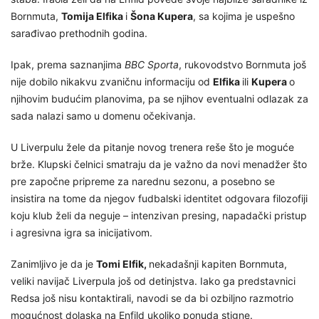
Bornmuta,
Tomija Elfika
i
Šona Kupera
, sa kojima je uspešno
sarađivao prethodnih godina.
Ipak, prema saznanjima
BBC Sporta
, rukovodstvo Bornmuta još
nije dobilo nikakvu zvaničnu informaciju od
Elfika
ili
Kupera
o
njihovim budućim planovima, pa se njihov eventualni odlazak za
sada nalazi samo u domenu očekivanja.
U Liverpulu žele da pitanje novog trenera reše što je moguće
brže. Klupski čelnici smatraju da je važno da novi menadžer što
pre započne pripreme za narednu sezonu, a posebno se
insistira na tome da njegov fudbalski identitet odgovara filozofiji
koju klub želi da neguje – intenzivan presing, napadački pristup
i agresivna igra sa inicijativom.
Zanimljivo je da je
Tomi Elfik,
nekadašnji kapiten Bornmuta,
veliki navijač Liverpula još od detinjstva. Iako ga predstavnici
Redsa još nisu kontaktirali, navodi se da bi ozbiljno razmotrio
mogućnost dolaska na Enfild ukoliko ponuda stigne.