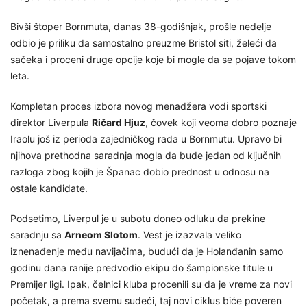
Bivši štoper Bornmuta, danas 38-godišnjak, prošle nedelje
odbio je priliku da samostalno preuzme Bristol siti, želeći da
sačeka i proceni druge opcije koje bi mogle da se pojave tokom
leta.
Kompletan proces izbora novog menadžera vodi sportski
direktor Liverpula
Ričard Hjuz
, čovek koji veoma dobro poznaje
Iraolu još iz perioda zajedničkog rada u Bornmutu. Upravo bi
njihova prethodna saradnja mogla da bude jedan od ključnih
razloga zbog kojih je Španac dobio prednost u odnosu na
ostale kandidate.
Podsetimo, Liverpul je u subotu doneo odluku da prekine
saradnju sa
Arneom Slotom
. Vest je izazvala veliko
iznenađenje među navijačima, budući da je Holanđanin samo
godinu dana ranije predvodio ekipu do šampionske titule u
Premijer ligi. Ipak, čelnici kluba procenili su da je vreme za novi
početak, a prema svemu sudeći, taj novi ciklus biće poveren