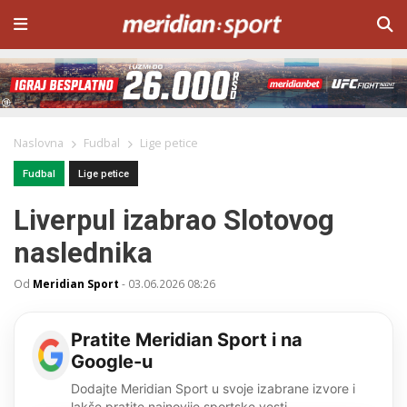
Naslovna
Fudbal
Lige petice
Fudbal
Lige petice
Liverpul izabrao Slotovog
naslednika
Od
Meridian Sport
-
03.06.2026 08:26
Pratite Meridian Sport i na
Google-u
Dodajte Meridian Sport u svoje izabrane izvore i
lakše pratite najnovije sportske vesti.