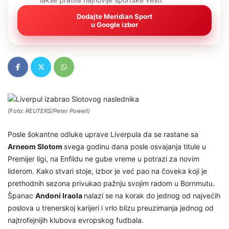
Dodajte Meridian Sport
u Google izbor
(Foto: REUTERS/Peter Powell)
Posle šokantne odluke uprave Liverpula da se rastane sa
Arneom Slotom
svega godinu dana posle osvajanja titule u
Premijer ligi, na Enfildu ne gube vreme u potrazi za novim
liderom. Kako stvari stoje, izbor je već pao na čoveka koji je
prethodnih sezona privukao pažnju svojim radom u Bornmutu.
Španac
Andoni Iraola
nalazi se na korak do jednog od najvećih
poslova u trenerskoj karijeri i vrlo blizu preuzimanja jednog od
najtrofejnijih klubova evropskog fudbala.