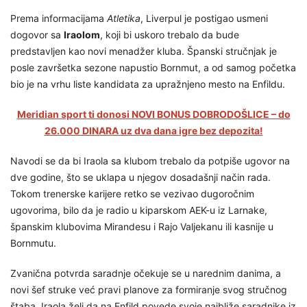
Prema informacijama
Atletika
, Liverpul je postigao usmeni
dogovor sa
Iraolom
, koji bi uskoro trebalo da bude
predstavljen kao novi menadžer kluba. Španski stručnjak je
posle završetka sezone napustio Bornmut, a od samog početka
bio je na vrhu liste kandidata za upražnjeno mesto na Enfildu.
Meridian sport ti donosi NOVI BONUS DOBRODOŠLICE – do
26.000 DINARA uz dva dana igre bez depozita!
Navodi se da bi Iraola sa klubom trebalo da potpiše ugovor na
dve godine, što se uklapa u njegov dosadašnji način rada.
Tokom trenerske karijere retko se vezivao dugoročnim
ugovorima, bilo da je radio u kiparskom AEK-u iz Larnake,
španskim klubovima Mirandesu i Rajo Valjekanu ili kasnije u
Bornmutu.
Zvanična potvrda saradnje očekuje se u narednim danima, a
novi šef struke već pravi planove za formiranje svog stručnog
štaba. Iraola želi da na Enfild povede svoje najbliže saradnike iz