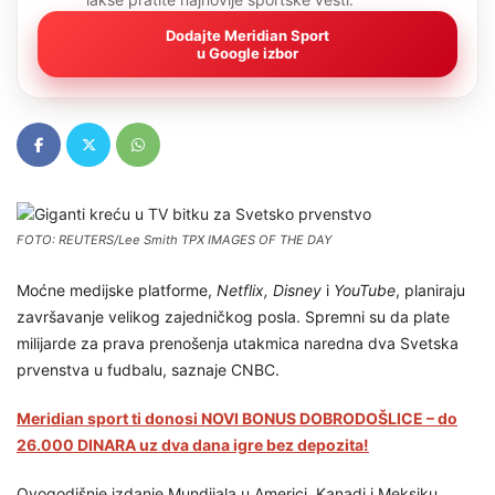
Dodajte Meridian Sport
u Google izbor
FOTO: REUTERS/Lee Smith TPX IMAGES OF THE DAY
Moćne medijske platforme,
Netflix, Disney
i
YouTube
, planiraju
završavanje velikog zajedničkog posla. Spremni su da plate
milijarde za prava prenošenja utakmica naredna dva Svetska
prvenstva u fudbalu, saznaje CNBC.
Meridian sport ti donosi NOVI BONUS DOBRODOŠLICE – do
26.000 DINARA uz dva dana igre bez depozita!
Ovogodišnje izdanje Mundijala u Americi, Kanadi i Meksiku,