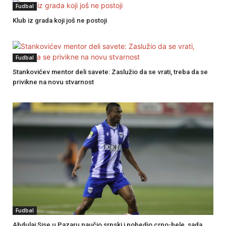
Fudbal
Klub iz grada koji još ne postoji
Fudbal
Stankovićev mentor deli savete: Zaslužio da se vrati, treba da se
privikne na novu stvarnost
Fudbal
Abdulaj Sise u Pazaru naučio srpski i pobedio crno-bele, sada