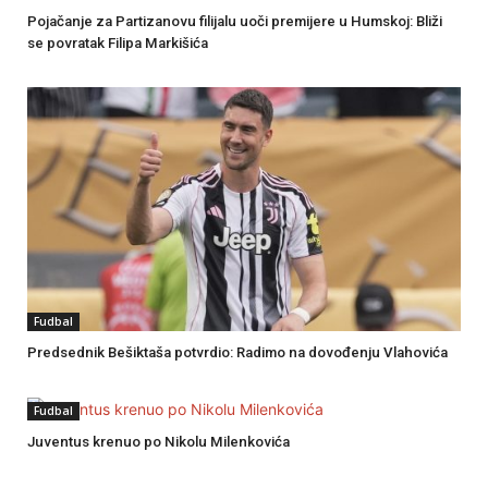
Pojačanje za Partizanovu filijalu uoči premijere u Humskoj: Bliži
se povratak Filipa Markišića
Fudbal
Predsednik Bešiktaša potvrdio: Radimo na dovođenju Vlahovića
Fudbal
Juventus krenuo po Nikolu Milenkovića