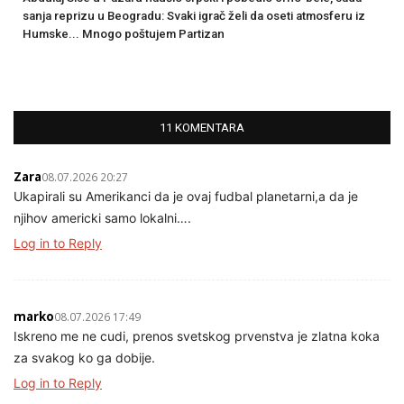
sanja reprizu u Beogradu: Svaki igrač želi da oseti atmosferu iz
Humske... Mnogo poštujem Partizan
11 KOMENTARA
Zara
08.07.2026 20:27
Ukapirali su Amerikanci da je ovaj fudbal planetarni,a da je
njihov americki samo lokalni….
Log in to Reply
marko
08.07.2026 17:49
Iskreno me ne cudi, prenos svetskog prvenstva je zlatna koka
za svakog ko ga dobije.
Log in to Reply