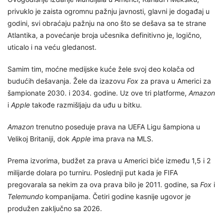
privuklo je zaista ogromnu pažnju javnosti, glavni je događaj u
godini, svi obraćaju pažnju na ono što se dešava sa te strane
Atlantika, a povećanje broja učesnika definitivno je, logično,
uticalo i na veću gledanost.
Samim tim, moćne medijske kuće žele svoj deo kolača od
budućih dešavanja. Žele da izazovu
Fox
za prava u Americi za
šampionate 2030. i 2034. godine. Uz ove tri platforme,
Amazon
i
Apple
takođe razmišljaju da uđu u bitku.
Amazon
trenutno poseduje prava na UEFA Ligu šampiona u
Velikoj Britaniji, dok
Apple
ima prava na MLS.
Prema izvorima, budžet za prava u Americi biće između 1,5 i 2
milijarde dolara po turniru. Poslednji put kada je FIFA
pregovarala sa nekim za ova prava bilo je 2011. godine, sa
Fox
i
Telemundo
kompanijama. Četiri godine kasnije ugovor je
produžen zaključno sa 2026.