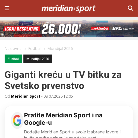
Naslovna
Fudbal
Mundijal 2026
Fudbal
Mundijal 2026
Giganti kreću u TV bitku za
Svetsko prvenstvo
Od
Meridian Sport
-
08.07.2026 12:05
Pratite Meridian Sport i na
Google-u
Dodajte Meridian Sport u svoje izabrane izvore i
lakše pratite najnovije sportske vesti.