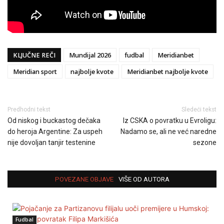
KLJUČNE REČI
Mundijal 2026
fudbal
Meridianbet
Meridian sport
najbolje kvote
Meridianbet najbolje kvote
Predhodni tekst
Sledeći tekst
Od niskog i buckastog dečaka
Iz CSKA o povratku u Evroligu:
do heroja Argentine: Za uspeh
Nadamo se, ali ne već naredne
nije dovoljan tanjir testenine
sezone
POVEZANE OBJAVE
VIŠE OD AUTORA
Fudbal