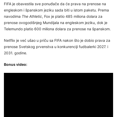
FIFA je obavestila sve ponuđače da će prava na prenose na
engleskom i španskom jeziku sada biti u istom paketu. Prema
navodima
The Athletic
, Fox je platio 485 miliona dolara za
prenose ovogodišnjeg Mundijala na engleskom jeziku, dok je
Telemundo platio 600 miliona dolara za prenose na španskom.
Netflix je već ušao u priču sa FIFA nakon što je dobio prava za
prenose Svetskog prvenstva u konkurenciji fudbalerki 2027. i
2031. godine.
Bonus video: