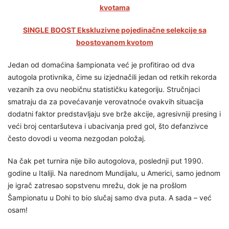
kvotama
SINGLE BOOST Ekskluzivne pojedinačne selekcije sa
boostovanom kvotom
Jedan od domaćina šampionata već je profitirao od dva
autogola protivnika, čime su izjednačili jedan od retkih rekorda
vezanih za ovu neobičnu statističku kategoriju. Stručnjaci
smatraju da za povećavanje verovatnoće ovakvih situacija
dodatni faktor predstavljaju sve brže akcije, agresivniji presing i
veći broj centaršuteva i ubacivanja pred gol, što defanzivce
često dovodi u veoma nezgodan položaj.
Na čak pet turnira nije bilo autogolova, poslednji put 1990.
godine u Italiji. Na narednom Mundijalu, u Americi, samo jednom
je igrač zatresao sopstvenu mrežu, dok je na prošlom
Šampionatu u Dohi to bio slučaj samo dva puta. A sada – već
osam!