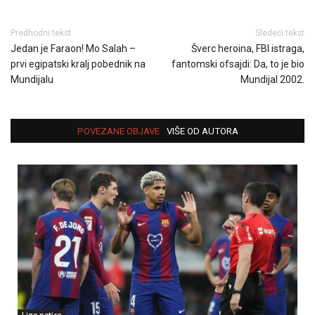
Predhodni tekst
Sledeći tekst
Jedan je Faraon! Mo Salah –
Šverc heroina, FBI istraga,
prvi egipatski kralj pobednik na
fantomski ofsajdi: Da, to je bio
Mundijalu
Mundijal 2002.
POVEZANE OBJAVE
VIŠE OD AUTORA