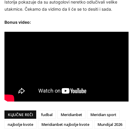
Istorija pokazuje da su autogolovi neretko odlučivali velike
utakmice. Čekamo da vidimo da li će se to desiti i sada.
Bonus video:
KLJUČNE REČI
fudbal
Meridianbet
Meridian sport
najbolje kvote
Meridianbet najbolje kvote
Mundijal 2026