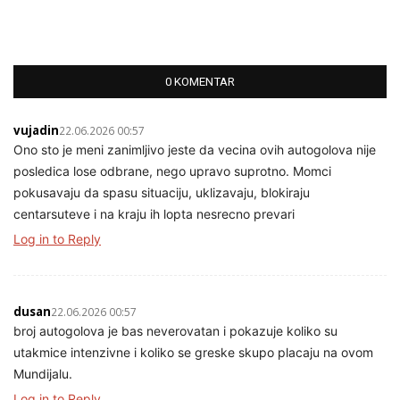
0 KOMENTAR
vujadin
22.06.2026 00:57
Ono sto je meni zanimljivo jeste da vecina ovih autogolova nije
posledica lose odbrane, nego upravo suprotno. Momci
pokusavaju da spasu situaciju, uklizavaju, blokiraju
centarsuteve i na kraju ih lopta nesrecno prevari
Log in to Reply
dusan
22.06.2026 00:57
broj autogolova je bas neverovatan i pokazuje koliko su
utakmice intenzivne i koliko se greske skupo placaju na ovom
Mundijalu.
Log in to Reply