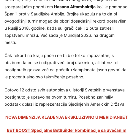
srceparajućim pogotkom
Hasana Altambaktija
koji je pomogao
Španiji protiv Saudijske Arabije. Brojke ukazuju na to da bi
ovogodišnji turnir mogao da obori dosadašnji rekord postavljen
u Rusiji 2018. godine, kada su igrači čak 12 puta zatresli
sopstvenu mrežu. Već sada je Mundijal 2026. na drugom
mestu.
Čak rekord na kraju priče i ne bi bio toliko impozantan, s
obzirom da će se i odigrati veći broj utakmica, ali intenzitet
postignutih golova već na početku šampionata jasno govori da
je procentualno ovo takmičenje posebno.
Gotovo 12 odsto svih autogolova u istoriji Svetskih prvenstava
postignuto je upravo na ovom turniru. Posebno zanimljiv
podatak dolazi iz reprezentacije Sjedinjenih Američkih Država.
NOVA DIMENZIJA KLAĐENJA EKSKLUZIVNO U MERIDIANBET
BET BOOST Specijalne BetBuilder kombinacije sa uvećanim