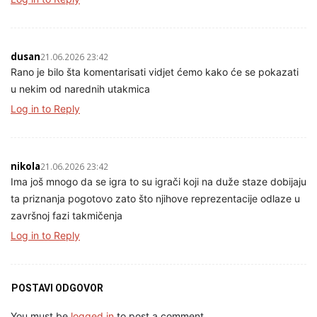
dusan
21.06.2026 23:42
Rano je bilo šta komentarisati vidjet ćemo kako će se pokazati
u nekim od narednih utakmica
Log in to Reply
nikola
21.06.2026 23:42
Ima još mnogo da se igra to su igrači koji na duže staze dobijaju
ta priznanja pogotovo zato što njihove reprezentacije odlaze u
završnoj fazi takmičenja
Log in to Reply
POSTAVI ODGOVOR
You must be
logged in
to post a comment.