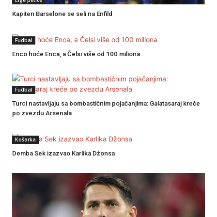
Lige petice
Kapiten Barselone se seli na Enfild
Fudbal
Enco hoće Enca, a Čelsi više od 100 miliona
Fudbal
Turci nastavljaju sa bombastičnim pojačanjima: Galatasaraj kreće
po zvezdu Arsenala
Košarka
Demba Sek izazvao Karlika Džonsa