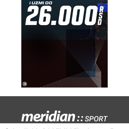
Kontaktirajte nas:
redakcija@meridiansport.rs