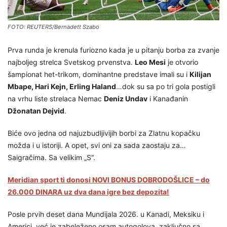
FOTO: REUTERS/Bernadett Szabo
Prva runda je krenula furiozno kada je u pitanju borba za zvanje
najboljeg strelca Svetskog prvenstva.
Leo Mesi
je otvorio
šampionat het-trikom, dominantne predstave imali su i
Kilijan
Mbape, Hari Kejn, Erling Haland
…dok su sa po tri gola postigli
na vrhu liste strelaca Nemac
Deniz Undav
i Kanađanin
Džonatan Dejvid
.
Biće ovo jedna od najuzbudljivijih borbi za Zlatnu kopačku
možda i u istoriji. A opet, svi oni za sada zaostaju za…
Saigračima. Sa velikim „S“.
Meridian sport ti donosi NOVI BONUS DOBRODOŠLICE – do
26.000 DINARA uz dva dana igre bez depozita!
Posle prvih deset dana Mundijala 2026. u Kanadi, Meksiku i
Americi, već je zabeleženo osam autogolova, zaključno sa