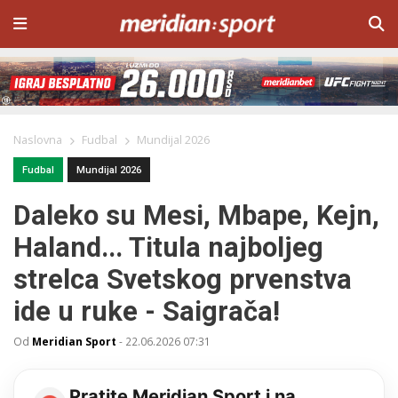
Naslovna
Fudbal
Mundijal 2026
Fudbal
Mundijal 2026
Daleko su Mesi, Mbape, Kejn,
Haland... Titula najboljeg
strelca Svetskog prvenstva
ide u ruke - Saigrača!
Od
Meridian Sport
-
22.06.2026 07:31
Pratite Meridian Sport i na