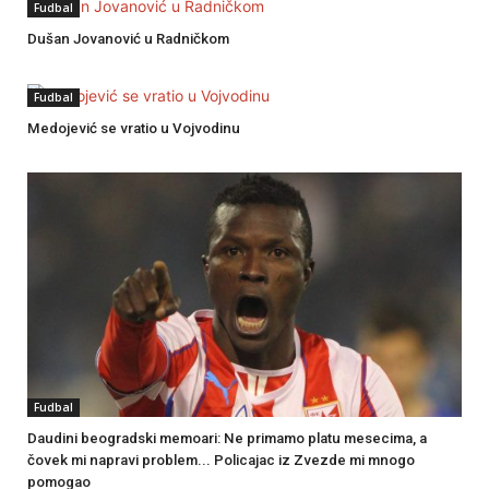
Fudbal
Dušan Jovanović u Radničkom
Fudbal
Medojević se vratio u Vojvodinu
Fudbal
Daudini beogradski memoari: Ne primamo platu mesecima, a
čovek mi napravi problem... Policajac iz Zvezde mi mnogo
pomogao