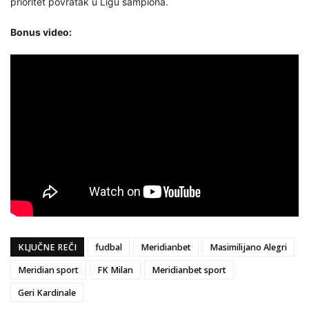
prioritet povratak u Ligu šampiona.
Bonus video:
KLJUČNE REČI
fudbal
Meridianbet
Masimilijano Alegri
Meridian sport
FK Milan
Meridianbet sport
Geri Kardinale