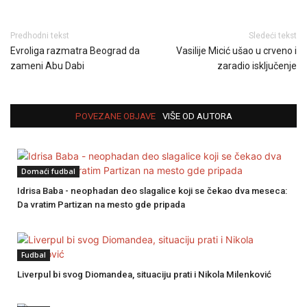
Predhodni tekst
Sledeći tekst
Evroliga razmatra Beograd da
Vasilije Micić ušao u crveno i
zameni Abu Dabi
zaradio isključenje
POVEZANE OBJAVE
VIŠE OD AUTORA
Domaći fudbal
Idrisa Baba - neophadan deo slagalice koji se čekao dva meseca:
Da vratim Partizan na mesto gde pripada
Fudbal
Liverpul bi svog Diomandea, situaciju prati i Nikola Milenković