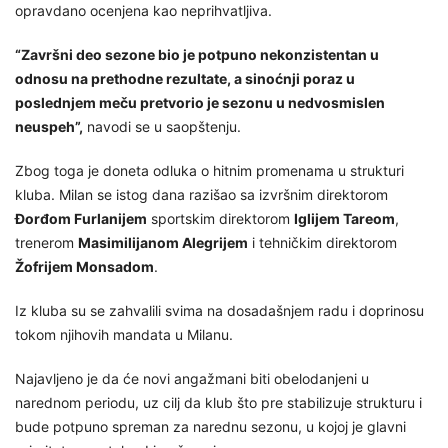
opravdano ocenjena kao neprihvatljiva.
“Završni deo sezone bio je potpuno nekonzistentan u
odnosu na prethodne rezultate, a sinoćnji poraz u
poslednjem meču pretvorio je sezonu u nedvosmislen
neuspeh”,
navodi se u saopštenju.
Zbog toga je doneta odluka o hitnim promenama u strukturi
kluba. Milan se istog dana razišao sa izvršnim direktorom
Đorđom Furlanijem
sportskim direktorom
Iglijem Tareom
,
trenerom
Masimilijanom Alegrijem
i tehničkim direktorom
Žofrijem Monsadom
.
Iz kluba su se zahvalili svima na dosadašnjem radu i doprinosu
tokom njihovih mandata u Milanu.
Najavljeno je da će novi angažmani biti obelodanjeni u
narednom periodu, uz cilj da klub što pre stabilizuje strukturu i
bude potpuno spreman za narednu sezonu, u kojoj je glavni