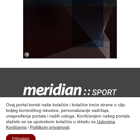
Kontaktirajte nas:
redakcija@meridiansport.rs
Ovaj portal koristi naše kolačiće i kolačiće treće strane u cilju
boljeg korisničkog iskustva, personalizacije sadržaja,
unapređenja portala i naših usluga. Korišćenjem našeg portala
slažete se sa upotrebom kolačića u skladu sa
Uslovima
Korišćenja
i
Politikom privatnosti
.
Kontakt
O nama
Prihvatam