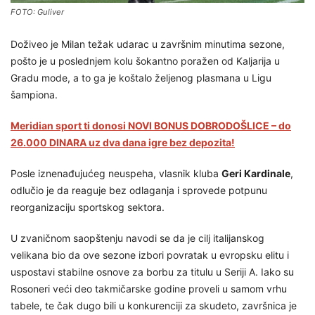
FOTO: Guliver
Doživeo je Milan težak udarac u završnim minutima sezone,
pošto je u poslednjem kolu šokantno poražen od Kaljarija u
Gradu mode, a to ga je koštalo željenog plasmana u Ligu
šampiona.
Meridian sport ti donosi NOVI BONUS DOBRODOŠLICE – do
26.000 DINARA uz dva dana igre bez depozita!
Posle iznenađujućeg neuspeha, vlasnik kluba
Geri Kardinale
,
odlučio je da reaguje bez odlaganja i sprovede potpunu
reorganizaciju sportskog sektora.
U zvaničnom saopštenju navodi se da je cilj italijanskog
velikana bio da ove sezone izbori povratak u evropsku elitu i
uspostavi stabilne osnove za borbu za titulu u Seriji A. Iako su
Rosoneri veći deo takmičarske godine proveli u samom vrhu
tabele, te čak dugo bili u konkurenciji za skudeto, završnica je