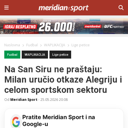
Naslovna
Fudbal
WAPLIKACIJA
Lige petice
Fudbal
WAPLIKACIJA
Lige petice
Na San Siru ne praštaju:
Milan uručio otkaze Alegriju i
celom sportskom sektoru
Od
Meridian Sport
-
25.05.2026 20:08
Pratite Meridian Sport i na
Google-u