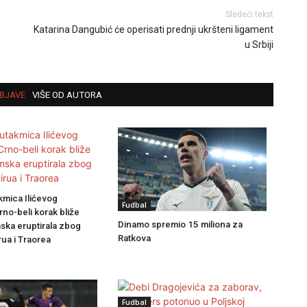
Sledeći tekst
Katarina Dangubić će operisati prednji ukršteni ligament
u Srbiji
BJAVE
VIŠE OD AUTORA
kmica Ilićevog
Fudbal
rno-beli korak bliže
Dinamo spremio 15 miliona za
ska eruptirala zbog
Ratkova
ua i Traorea
Fudbal