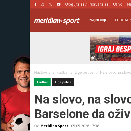
Ulogujte se / Pridružite se
Uživo
Na
NAJNOVIJE
FUDBAL
Naslovna
Fudbal
Lige petice
Na slovo, na slov
Fudbal
Lige petice
Na slovo, na slov
Barselone da oživ
Od
Meridian Sport
-
05.05.2026 17:38