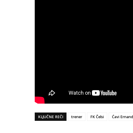
KLJUČNE REČI
trener
FK Čelsi
Ćavi Ernan