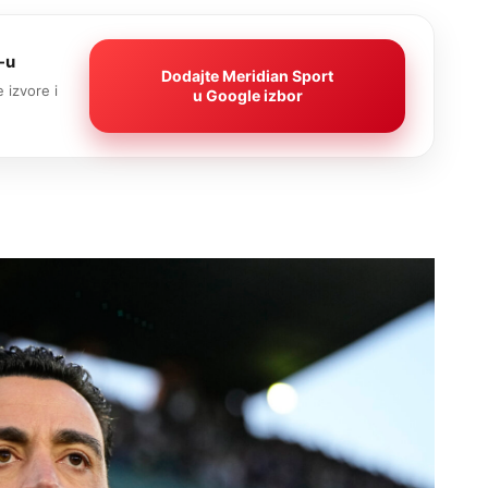
-u
Dodajte Meridian Sport
 izvore i
u Google izbor