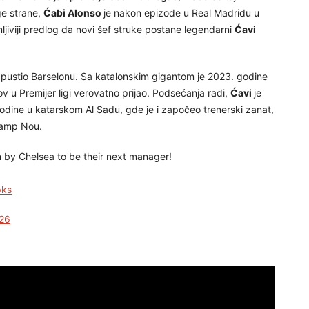
ge strane,
Ćabi Alonso
je nakon epizode u Real Madridu u
jiviji predlog da novi šef struke postane legendarni
Ćavi
pustio Barselonu. Sa katalonskim gigantom je 2023. godine
ov u Premijer ligi verovatno prijao. Podsećanja radi,
Ćavi
je
odine u katarskom Al Sadu, gde je i započeo trenerski zanat,
Kamp Nou.
 by Chelsea to be their next manager!
pks
26