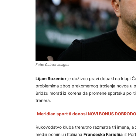
Foto: Guliver images
Lijam Rozenior
je doživeo pravi debakl na klupi Če
problemima zbog prekomernog trošenja novca u p
Bridžu morati iz korena da promene sportsku poli
trenera.
Meridian sport ti donosi NOVI BONUS DOBRODOŠ
Rukovodstvo kluba trenutno razmatra tri imena, a za
mediji pominju i Italijana
Frančeska Fariolija
iz Por