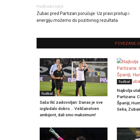
Predhodni tekst
Zubac pred Partizan poručuje: Uz pravi pristup i
energiju možemo do pozitivnog rezultata
POVEZANE O
Fudbal
Najbolja uta
Fudbal
Partizana: C
Saša Ilić zadovoljan: Danas je sve
Španiji, Hum
izgledalo dobro... Veličanstven
Seka, Zubair
ambijent, dali smo maksimum!