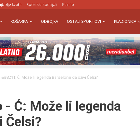
jbolje kvote
Sportski specijali
Kazino
KOŠARKA
ODBOJKA
OSTALI SPORTOVI
KLADIONICA
o &#8211; Ć: Može li legenda Barselone da oživi Čelsi?
o - Ć: Može li legenda
i Čelsi?