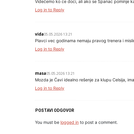
Videćemo ko ce doci, ali ako se Spanac pominje ka
Log in to Reply
vida
05.05.2026 13:21
Plavci vec godinama nemaju pravog trenera i misli
Log in to Reply
masa
05.05.2026 13:21
Mozda je Ćavi idealno rešenje za klupu Celsija, ima 
Log in to Reply
POSTAVI ODGOVOR
You must be
logged in
to post a comment.