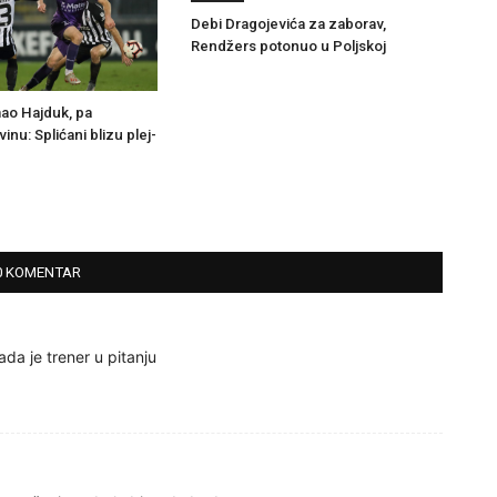
Debi Dragojevića za zaborav,
Rendžers potonuo u Poljskoj
ao Hajduk, pa
inu: Splićani blizu plej-
0 KOMENTAR
ada je trener u pitanju