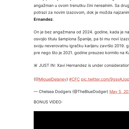
angažman u ovom trenutku čini nerealnim. Sa dru
potrazi za novim izazovom, dok je možda najzaniml
Ernandez
.
On je bez angažmana od 2024. godine, kada je na
osvojio titulu šampiona Španije, pa bi mu novi izaz
svoju neverovatnu igračku karijeru završio 2019. g
pre nego što je 2021. godine preuzeo kormilo na 
🚨 JUST IN: Xavi Hernandez is under consideration
(
@MiguelDelaney
)
#CFC
pic.twitter.com/9gsvAJq
— Chelsea Dodgers (@TheBlueDodger)
May 5, 20
BONUS VIDEO: