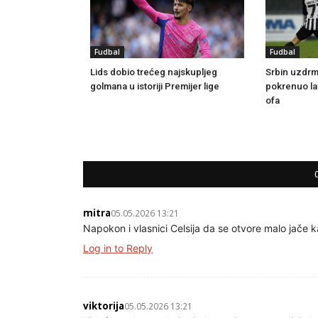
Fudbal
Fudbal
Lids dobio trećeg najskupljeg
Srbin uzdrm
golmana u istoriji Premijer lige
pokrenuo lav
ofa
mitra
05.05.2026 13:21
Napokon i vlasnici Celsija da se otvore malo jače k
Log in to Reply
viktorija
05.05.2026 13:21