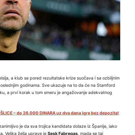
lsija, a klub se pored rezultatske krize suočava i sa ozbiljnim
oslednjim godinama. Sve ukazuje na to da će na Stamford
tiku, a prvi korak u tom smeru je angažovanje adekvatnog
LICE – do 26.000 DINARA uz dva dana igre bez depozita!
nimljivo je da sva trojica kandidata dolaze iz Španije, iako
ta. Velika želja uprave je
Sesk Fabregas
, mada se taj