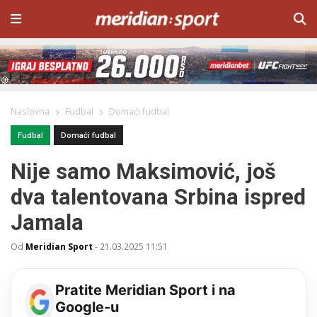
Naslovna
Fudbal
Domaći fudbal
Fudbal
Domaći fudbal
Nije samo Maksimović, još
dva talentovana Srbina ispred
Jamala
Od
Meridian Sport
-
21.03.2025 11:51
Pratite Meridian Sport i na
Google-u