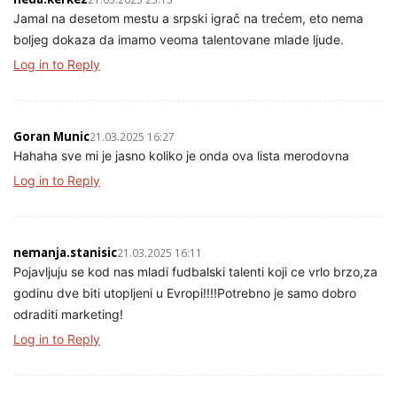
Jamal na desetom mestu a srpski igrač na trećem, eto nema
boljeg dokaza da imamo veoma talentovane mlade ljude.
Log in to Reply
Goran Munic
21.03.2025 16:27
Hahaha sve mi je jasno koliko je onda ova lista merodovna
Log in to Reply
nemanja.stanisic
21.03.2025 16:11
Pojavljuju se kod nas mladi fudbalski talenti koji ce vrlo brzo,za
godinu dve biti utopljeni u Evropi!!!!Potrebno je samo dobro
odraditi marketing!
Log in to Reply