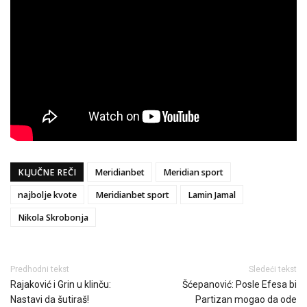
KLJUČNE REČI
Meridianbet
Meridian sport
najbolje kvote
Meridianbet sport
Lamin Jamal
Nikola Skrobonja
Predhodni tekst
Sledeći tekst
Rajaković i Grin u klinču:
Šćepanović: Posle Efesa bi
Nastavi da šutiraš!
Partizan mogao da ode