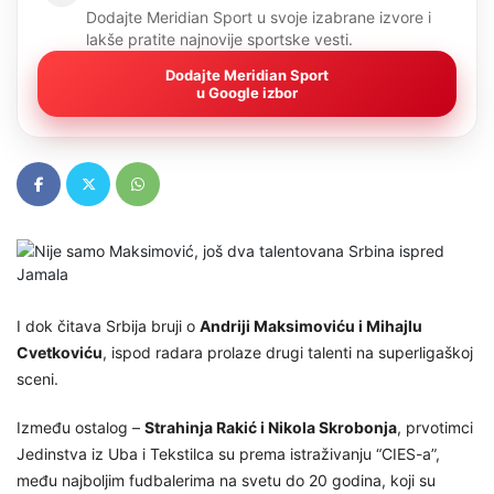
Dodajte Meridian Sport u svoje izabrane izvore i
lakše pratite najnovije sportske vesti.
Dodajte Meridian Sport
u Google izbor
I dok čitava Srbija bruji o
Andriji Maksimoviću i Mihajlu
Cvetkoviću
, ispod radara prolaze drugi talenti na superligaškoj
sceni.
Između ostalog –
Strahinja Rakić i Nikola Skrobonja
, prvotimci
Jedinstva iz Uba i Tekstilca su prema istraživanju “CIES-a”,
među najboljim fudbalerima na svetu do 20 godina, koji su