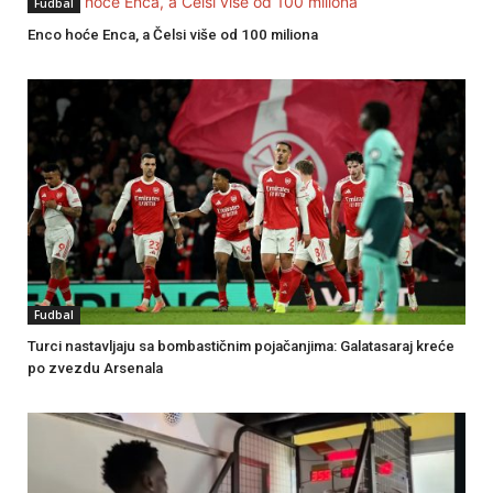
Fudbal
Enco hoće Enca, a Čelsi više od 100 miliona
Fudbal
Turci nastavljaju sa bombastičnim pojačanjima: Galatasaraj kreće
po zvezdu Arsenala