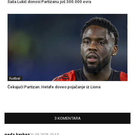
Saša Lukić donosi Partizanu još 300.000 evra
Fudbal
Čekajući Partizan: Hetafe doveo pojačanje iz Liona
3 KOMENTARA
neda.kerkez
21.03.2025 23:13