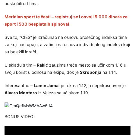
odskočili od tima.
Meridian sport te časti – registruj se i osvoji 5.000 dinara za
sport i 500 besplatnih spinova!
Sve to, “CIES” je izračunao na osnovu prosečnog indeksa tima
za koji nastupaju, a zatim i na osnovu individualnog indeksa koji
su beležili igrači.
U skladu s tim –
Rakić
zauzima treće mesto sa učinkom 1.16 u
svoju korist u odnosu na ekipu, dok je
Skrobonja
na 1.14.
Interesantno –
Lamin Jamal
je tek na 1.12, a neprikosnoven je
Alvaro Montoro
iz Veleza sa učinkom 1.19.
BONUS VIDEO: