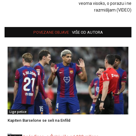
veoma visoko, o porazu i ne
razmišljam (VIDEO)
POVEZANE OBJAVE
VIŠE OD AUTORA
Lige petice
Kapiten Barselone se seli na Enfild