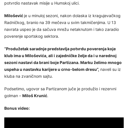
potvrdio nastavak misije u Humskoj ulici.
Milošević
je u minuloj sezoni, nakon dolaska iz kragujevačkog
Radničkog, branio na 39 mečeva u svim takmičenjima. U 13
navrata uspeo je da sačuva mrežu netaknutom i tako zaradio
poverenje sportskog sektora.
“Produžetak saradnje predstavlja potvrdu poverenja koje
klub ima u Miloševića, ali i zajedničke želje da i u narednoj
sezoni nastavi da brani boje Partizana. Marku želimo mnogo
uspeha u nastavku karijere u crno-belom dresu”,
naveli su iz
kluba na zvaničnom sajtu.
Podsetimo, ugovor sa Partizanom juče je produžio i rezervni
golman –
Miloš Krunić
.
Bonus video: