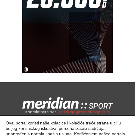
Kontaktirajte nas:
redakcija@meridiansport.rs
Ovaj portal koristi naše kolačiće i kolačiće treće strane u cilju
boljeg korisničkog iskustva, personalizacije sadržaja,
unapređenja portala i naših usluga. Korišćenjem našeg portala