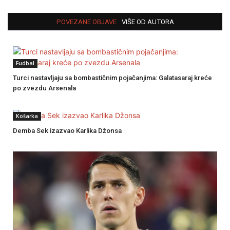
POVEZANE OBJAVE
VIŠE OD AUTORA
Fudbal
Turci nastavljaju sa bombastičnim pojačanjima: Galatasaraj kreće
po zvezdu Arsenala
Košarka
Demba Sek izazvao Karlika Džonsa