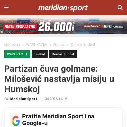
Naslovna
WAPLIKACIJA
Fudbal
Domaći fudbal
WAPLIKACIJA
Fudbal
Domaći fudbal
Partizan čuva golmane:
Milošević nastavlja misiju u
Humskoj
Od
Meridian Sport
-
11.06.2026 14:16
Pratite Meridian Sport i na
Google-u