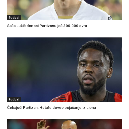
Fudbal
Saša Lukić donosi Partizanu još 300.000 evra
Fudbal
Čekajući Partizan: Hetafe doveo pojačanje iz Liona