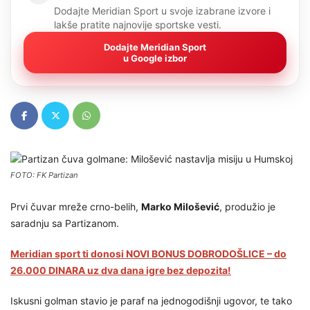
Dodajte Meridian Sport u svoje izabrane izvore i
lakše pratite najnovije sportske vesti.
Dodajte Meridian Sport
u Google izbor
FOTO: FK Partizan
Prvi čuvar mreže crno-belih,
Marko Milošević
, produžio je
saradnju sa Partizanom.
Meridian sport ti donosi NOVI BONUS DOBRODOŠLICE – do
26.000 DINARA uz dva dana igre bez depozita!
Iskusni golman stavio je paraf na jednogodišnji ugovor, te tako