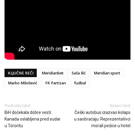
KLJUČNE REČI
Meridianbet
Saša Ilić
Meridian sport
Marko Milošević
FK Partizan
fudbal
Predhodni tekst
Sledeći tekst
BiH dočekala dobre vesti:
Češki autobus izazvao kolaps
Kanada oslabljena pred sudar
u saobraćaju: Reprezentativci
u Torontu
morali pešice u hotel