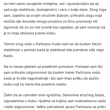
ne meri samo osvojenim trofejima, već i sposobnošću da se
sačuvaju stabilnost, dostojanstvo i vera u bolje dane. Zbog toga
sam, zajedno sa svojim stručnim štabom, prihvatio ulogu koja
možda nije donosila mnogo prostora za ličnu promociju niti
sigurnost da će svi rad oceniti kao uspešan, ali sam verovao da
je to moja obaveza prema klubu.
Tokom svog rada u Partizanu trudio sam se da budem faktor
stabilnosti u periodu kada je stabilnost bila potrebna više nego
ikada.
Na to danas gledam sa posebnim ponosom. Ponosan sam što
sam prihvatio odgovornost da budem trener Partizana onda
kada je to bilo najpotrebnije i što sam imao priliku da služim
klubu koji za mene ima posebno mesto.
Želim da se zahvalim svim igračima, članovima stručnog štaba,
zaposlenima u klubu i ljudima sa kojima sam svakodnevno radio
i delio odgovornost. Velika zahvalnost upravi Partizana na prilici