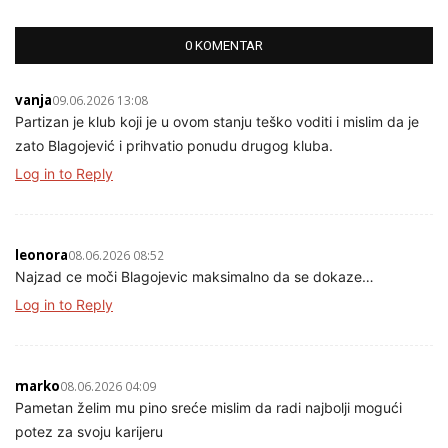
0 KOMENTAR
vanja
09.06.2026 13:08
Partizan je klub koji je u ovom stanju teško voditi i mislim da je
zato Blagojević i prihvatio ponudu drugog kluba.
Log in to Reply
leonora
08.06.2026 08:52
Najzad ce moči Blagojevic maksimalno da se dokaze…
Log in to Reply
marko
08.06.2026 04:09
Pametan želim mu pino sreće mislim da radi najbolji mogući
potez za svoju karijeru