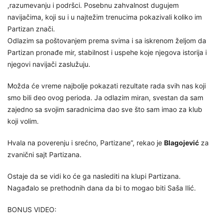
,razumevanju i podršci. Posebnu zahvalnost dugujem
navijačima, koji su i u najtežim trenucima pokazivali koliko im
Partizan znači.
Odlazim sa poštovanjem prema svima i sa iskrenom željom da
Partizan pronađe mir, stabilnost i uspehe koje njegova istorija i
njegovi navijači zaslužuju.
Možda će vreme najbolje pokazati rezultate rada svih nas koji
smo bili deo ovog perioda. Ja odlazim miran, svestan da sam
zajedno sa svojim saradnicima dao sve što sam imao za klub
koji volim.
Hvala na poverenju i srećno, Partizane”, rekao je
Blagojević
za
zvanični sajt Partizana.
Ostaje da se vidi ko će ga naslediti na klupi Partizana.
Nagađalo se prethodnih dana da bi to mogao biti Saša Ilić.
BONUS VIDEO: