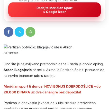
Dodajte Meridian Sport
u Google izbor
FK Partizan
Ono što je najavljivano prethodnih dana – sada je dobilo epilog.
Srđan Blagojević
se seli u Akron, a Partizan će biti prinuđen da
sa novim trenerom uđe u sezonu.
Meridian sport ti donosi NOVI BONUS DOBRODOŠLICE – do
26.000 DINARA uz dva dana igre bez depozita!
Partizan je obavestio javnost da klubu sleduje predviđeno
obeštećenje za prevremeni raskid ugovora sa trenerom