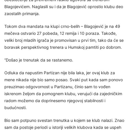
Blagojevićem. Naglasili su i da je Blagojević oprostio klubu deo
zaostalih primanja.
Tokom dva mandata na klupi crno-belih – Blagojević je na 49
mečeva ostvario 27 pobeda, 12 remija i 10 poraza. Takođe,
veliki broj mladih igrača je promovisan u prvi tim, tako da će se
boravak perspektivnog trenera u Humskoj pamtiti po dobrom.
“Došao je trenutak da se rastanemo.
Odluka da napustim Partizan nije bila laka, jer ovaj klub za
mene nikada nije bio samo posao. Svaki put kada sam ponovo
preuzimao odgovornost u Partizanu, činio sam to vođen
iskrenom željom da pomognem klubu, verujući da zajedničkim
radom možemo da doprinesemo njegovoj stabilnosti i
budućnosti.
Bio sam potpuno svestan trenutka u kojem se klub nalazi. Znao
sam da postoje periodi u istoriji velikih klubova kada se uspeh