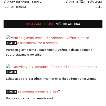
Srbi čekaju Klopa na novom
Srbija na 12. mestu u Ligi
radnom mestu
nacija
POVEZANE OBJAVE
VIŠE OD AUTORA
Fudbal
Partizan glavna tema u Kazahstanu: Važno je da se dostojno
suprotstavimo u revanšu
Fudbal
Lalatovićev prvi saradnik: Prioritet mi je da budem trener Zenita
Fudbal
Vanji se sprema promena dresa?