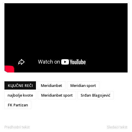
KLJUČNE REČI
Meridianbet
Meridian sport
najbolje kvote
Meridianbet sport
Srđan Blagojević
FK Partizan
Predhodni tekst
Sledeći tekst