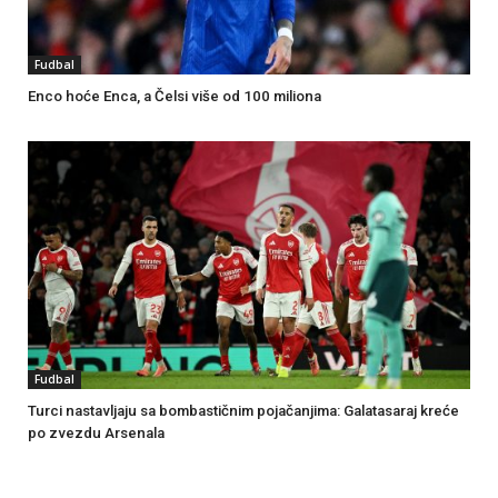
Fudbal
Enco hoće Enca, a Čelsi više od 100 miliona
Fudbal
Turci nastavljaju sa bombastičnim pojačanjima: Galatasaraj kreće
po zvezdu Arsenala