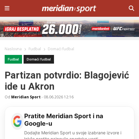
Naslovna
Fudbal
Domaći fudbal
Fudbal
Domaći fudbal
Partizan potvrdio: Blagojević
ide u Akron
Od
Meridian Sport
-
08.06.2026 12:16
Pratite Meridian Sport i na
Google-u
Dodajte Meridian Sport u svoje izabrane izvore i
lakše pratite najnovije sportske vesti.