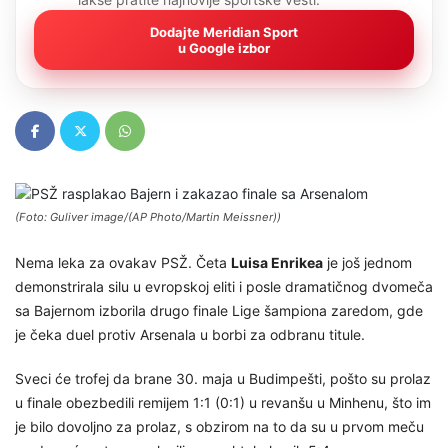
Dodajte Meridian Sport
u Google izbor
(Foto: Guliver image/(AP Photo/Martin Meissner))
Nema leka za ovakav PSŽ. Četa
Luisa Enrikea
je još jednom
demonstrirala silu u evropskoj eliti i posle dramatičnog dvomeča
sa Bajernom izborila drugo finale Lige šampiona zaredom, gde
je čeka duel protiv Arsenala u borbi za odbranu titule.
Sveci će trofej da brane 30. maja u Budimpešti, pošto su prolaz
u finale obezbedili remijem 1:1 (0:1) u revanšu u Minhenu, što im
je bilo dovoljno za prolaz, s obzirom na to da su u prvom meču