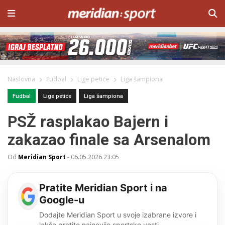
Naslovna
Fudbal
Lige petice
Liga šampiona
Fudbal
Lige petice
Liga šampiona
PSŽ rasplakao Bajern i
zakazao finale sa Arsenalom
Od
Meridian Sport
-
06.05.2026 23:05
Pratite Meridian Sport i na
Google-u
Dodajte Meridian Sport u svoje izabrane izvore i
lakše pratite najnovije sportske vesti.