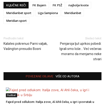
KLJUČNE REČI
FK Bajern
FK PSŽ
najbolje kvote
Meridianbet sport
Liga šampiona
Meridianbet
Meridian sport
Predhodni tekst
Sledeći tekst
Kalates pokrenuo Parni valjak,
Penjaroja ljut uprkos pobedi:
Vašington presudio Bosni
Igrali smo loše… Već večeras
moramo da menjamo neke
stvari
POVEZANE OBJAVE
VIŠE OD AUTORA
Fudbal
Fajed pred odlukom: Italija zove, Al Ahli čeka, u igri i povratak u