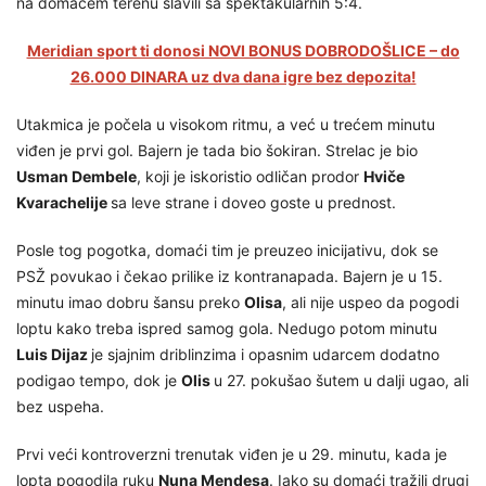
na domaćem terenu slavili sa spektakularnih 5:4.
Meridian sport ti donosi NOVI BONUS DOBRODOŠLICE – do
26.000 DINARA uz dva dana igre bez depozita!
Utakmica je počela u visokom ritmu, a već u trećem minutu
viđen je prvi gol. Bajern je tada bio šokiran. Strelac je bio
Usman Dembele
, koji je iskoristio odličan prodor
Hviče
Kvarachelije
sa leve strane i doveo goste u prednost.
Posle tog pogotka, domaći tim je preuzeo inicijativu, dok se
PSŽ povukao i čekao prilike iz kontranapada. Bajern je u 15.
minutu imao dobru šansu preko
Olisa
, ali nije uspeo da pogodi
loptu kako treba ispred samog gola. Nedugo potom minutu
Luis Dijaz
je sjajnim driblinzima i opasnim udarcem dodatno
podigao tempo, dok je
Olis
u 27. pokušao šutem u dalji ugao, ali
bez uspeha.
Prvi veći kontroverzni trenutak viđen je u 29. minutu, kada je
lopta pogodila ruku
Nuna Mendesa
. Iako su domaći tražili drugi