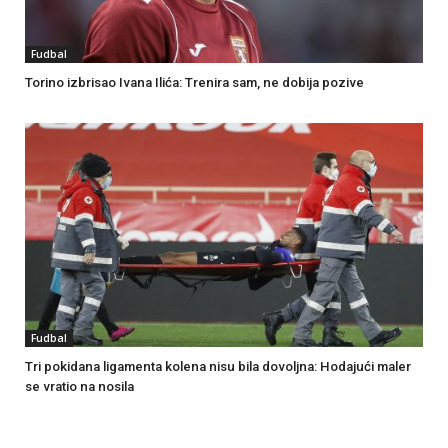
Fudbal
Torino izbrisao Ivana Ilića: Trenira sam, ne dobija pozive
Fudbal
Tri pokidana ligamenta kolena nisu bila dovoljna: Hodajući maler
se vratio na nosila