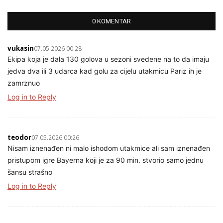
0 KOMENTAR
vukasin
07.05.2026 00:28
Ekipa koja je dala 130 golova u sezoni svedene na to da imaju
jedva dva ili 3 udarca kad golu za cijelu utakmicu Pariz ih je
zamrznuo
Log in to Reply
teodor
07.05.2026 00:26
Nisam iznenađen ni malo ishodom utakmice ali sam iznenađen
pristupom igre Bayerna koji je za 90 min. stvorio samo jednu
šansu strašno
Log in to Reply