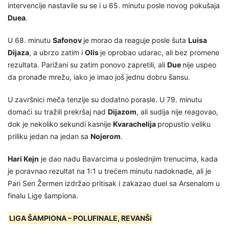
intervencije nastavile su se i u 65. minutu posle novog pokušaja
Duea
.
U 68. minutu
Safonov
je morao da reaguje posle šuta
Luisa
Dijaza
, a ubrzo zatim i
Olis
je oprobao udarac, ali bez promene
rezultata. Parižani su zatim ponovo zapretili, ali
Due
nije uspeo
da pronađe mrežu, iako je imao još jednu dobru šansu.
U završnici meča tenzije su dodatno porasle. U 79. minutu
domaći su tražili prekršaj nad
Dijazom
, ali sudija nije reagovao,
dok je nekoliko sekundi kasnije
Kvarachelija
propustio veliku
priliku jedan na jedan sa
Nojerom
.
Hari Kejn
je dao nadu Bavarcima u poslednjim trenucima, kada
je poravnao rezultat na 1:1 u trećem minutu nadoknade, ali je
Pari Sen Žermen izdržao pritisak i zakazao duel sa Arsenalom u
finalu Lige šampiona.
LIGA ŠAMPIONA – POLUFINALE, REVANŠi