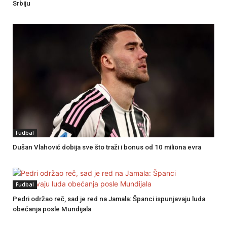
Srbiju
Fudbal
Dušan Vlahović dobija sve što traži i bonus od 10 miliona evra
Fudbal
Pedri održao reč, sad je red na Jamala: Španci ispunjavaju luda
obećanja posle Mundijala