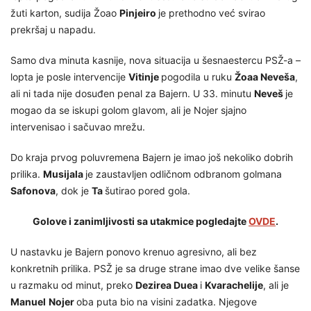
žuti karton, sudija Žoao
Pinjeiro
je prethodno već svirao
prekršaj u napadu.
Samo dva minuta kasnije, nova situacija u šesnaestercu PSŽ-a –
lopta je posle intervencije
Vitinje
pogodila u ruku
Žoaa Neveša
,
ali ni tada nije dosuđen penal za Bajern. U 33. minutu
Neveš
je
mogao da se iskupi golom glavom, ali je Nojer sjajno
intervenisao i sačuvao mrežu.
Do kraja prvog poluvremena Bajern je imao još nekoliko dobrih
prilika.
Musijala
je zaustavljen odličnom odbranom golmana
Safonova
, dok je
Ta
šutirao pored gola.
Golove i zanimljivosti sa utakmice pogledajte
OVDE
.
U nastavku je Bajern ponovo krenuo agresivno, ali bez
konkretnih prilika. PSŽ je sa druge strane imao dve velike šanse
u razmaku od minut, preko
Dezirea Duea
i
Kvarachelije
, ali je
Manuel
Nojer
oba puta bio na visini zadatka. Njegove