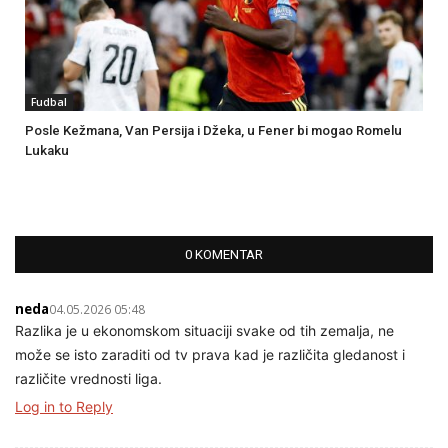
Fudbal
Posle Kežmana, Van Persija i Džeka, u Fener bi mogao Romelu
Lukaku
0 KOMENTAR
neda
04.05.2026 05:48
Razlika je u ekonomskom situaciji svake od tih zemalja, ne
može se isto zaraditi od tv prava kad je različita gledanost i
različite vrednosti liga.
Log in to Reply