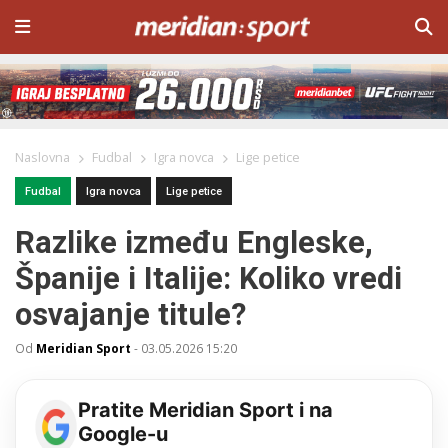
Naslovna
Fudbal
Igra novca
Lige petice
Fudbal
Igra novca
Lige petice
Razlike između Engleske,
Španije i Italije: Koliko vredi
osvajanje titule?
Od
Meridian Sport
-
03.05.2026 15:20
Pratite Meridian Sport i na
Google-u