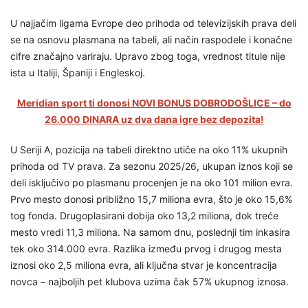
U najjačim ligama Evrope deo prihoda od televizijskih prava deli
se na osnovu plasmana na tabeli, ali način raspodele i konačne
cifre značajno variraju. Upravo zbog toga, vrednost titule nije
ista u Italiji, Španiji i Engleskoj.
Meridian sport ti donosi NOVI BONUS DOBRODOŠLICE – do
26.000 DINARA uz dva dana igre bez depozita!
U Seriji A, pozicija na tabeli direktno utiče na oko 11% ukupnih
prihoda od TV prava. Za sezonu 2025/26, ukupan iznos koji se
deli isključivo po plasmanu procenjen je na oko 101 milion evra.
Prvo mesto donosi približno 15,7 miliona evra, što je oko 15,6%
tog fonda. Drugoplasirani dobija oko 13,2 miliona, dok treće
mesto vredi 11,3 miliona. Na samom dnu, poslednji tim inkasira
tek oko 314.000 evra. Razlika između prvog i drugog mesta
iznosi oko 2,5 miliona evra, ali ključna stvar je koncentracija
novca – najboljih pet klubova uzima čak 57% ukupnog iznosa.