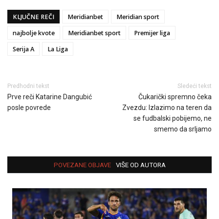
KLJUČNE REČI
Meridianbet
Meridian sport
najbolje kvote
Meridianbet sport
Premijer liga
Serija A
La Liga
Predhodni tekst
Sledeći tekst
Prve reči Katarine Dangubić
Čukarički spremno čeka
posle povrede
Zvezdu: Izlazimo na teren da
se fudbalski pobijemo, ne
smemo da srljamo
POVEZANE OBJAVE
VIŠE OD AUTORA