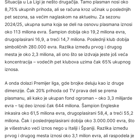
Situacija u La Ligi je nešto drugačija. Tamo plasman nosi oko
8,75% ukupnih prihoda, ali se računa kroz učinak u poslednjih
pet sezona, sa većim naglaskom na aktuelnu. Za sezonu
2024/25, ukupna suma koja se deli na osnovu plasmana iznosi
oko 113 miliona evra. Šampion dobija oko 19,2 miliona evra,
drugoplasirani 16,9, a treći 14,7 miliona. Poslednji klub dobija
simboličnih 280.000 evra. Razlika između prvog i drugog
mesta je oko 2,3 miliona, ali ono što se izdvaja jeste još veća
koncentracija – vodećih pet klubova uzima čak 65% ukupnog
iznosa.
A onda dolazi Premijer liga, gde brojke deluju kao iz druge
dimenzije. Čak 20% prihoda od TV prava deli se prema
plasmanu, ali kako je ukupan fond ogroman – oko 3,3 milijarde
evra – taj deo iznosi čak 644 miliona. Šampion Engleske
inkasira oko 61,5 miliona evra, drugoplasirani 58,4, a treći 55,2
miliona. Čak i poslednjeplasirani dobija oko 3.000.000 evra, što
je višestruko veći iznos nego u Italiji i Španiji. Razlika između
prvog i drugog mesta iznosi oko 3,1 milion evra, ali raspodela je