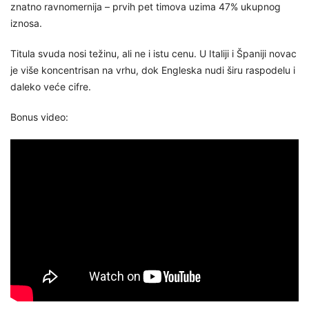
znatno ravnomernija – prvih pet timova uzima 47% ukupnog
iznosa.
Titula svuda nosi težinu, ali ne i istu cenu. U Italiji i Španiji novac
je više koncentrisan na vrhu, dok Engleska nudi širu raspodelu i
daleko veće cifre.
Bonus video: