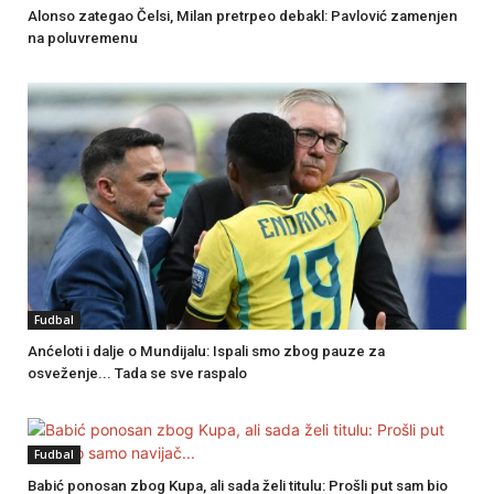
Alonso zategao Čelsi, Milan pretrpeo debakl: Pavlović zamenjen
na poluvremenu
Fudbal
Anćeloti i dalje o Mundijalu: Ispali smo zbog pauze za
osveženje... Tada se sve raspalo
Fudbal
Babić ponosan zbog Kupa, ali sada želi titulu: Prošli put sam bio