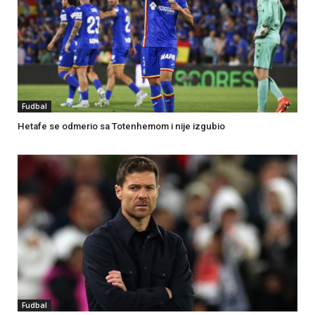
Fudbal
Hetafe se odmerio sa Totenhemom i nije izgubio
Fudbal