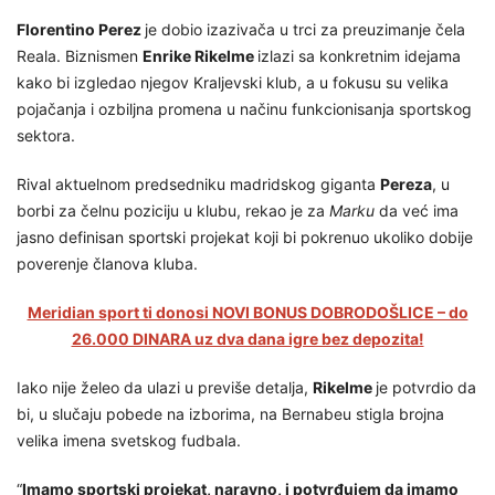
Florentino Perez
je dobio izazivača u trci za preuzimanje čela
Reala. Biznismen
Enrike Rikelme
izlazi sa konkretnim idejama
kako bi izgledao njegov Kraljevski klub, a u fokusu su velika
pojačanja i ozbiljna promena u načinu funkcionisanja sportskog
sektora.
Rival aktuelnom predsedniku madridskog giganta
Pereza
, u
borbi za čelnu poziciju u klubu, rekao je za
Marku
da već ima
jasno definisan sportski projekat koji bi pokrenuo ukoliko dobije
poverenje članova kluba.
Meridian sport ti donosi NOVI BONUS DOBRODOŠLICE – do
26.000 DINARA uz dva dana igre bez depozita!
Iako nije želeo da ulazi u previše detalja,
Rikelme
je potvrdio da
bi, u slučaju pobede na izborima, na Bernabeu stigla brojna
velika imena svetskog fudbala.
“
Imamo sportski projekat, naravno, i potvrđujem da imamo