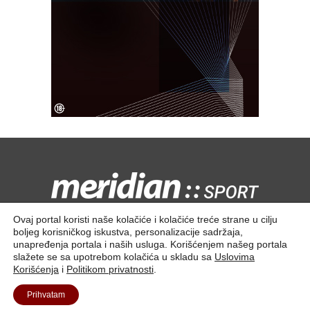
Kontaktirajte nas:
redakcija@meridiansport.rs
Ovaj portal koristi naše kolačiće i kolačiće treće strane u cilju
boljeg korisničkog iskustva, personalizacije sadržaja,
unapređenja portala i naših usluga. Korišćenjem našeg portala
slažete se sa upotrebom kolačića u skladu sa
Uslovima
Korišćenja
i
Politikom privatnosti
.
Kontakt
O nama
Prihvatam
© 2025. Meridian Tech D.O.O | Sva prava zadržana.