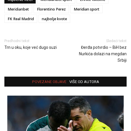
Meridianbet
Florentino Perez
Meridian sport
FK Real Madrid
najbolje kvote
Predhodni tekst
Sledeći tekst
Trn u oku, koje već dugo suzi
Đerđa potvrdio – BiH bez
Nurkića dolazi na megdan
Srbiji
POVEZANE OBJAVE
VIŠE OD AUTORA