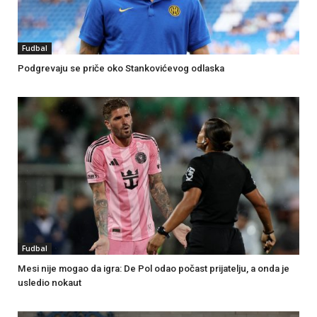
Fudbal
Podgrevaju se priče oko Stankovićevog odlaska
Fudbal
Mesi nije mogao da igra: De Pol odao počast prijatelju, a onda je
usledio nokaut