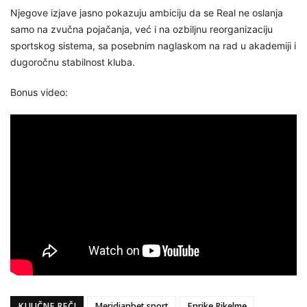
Njegove izjave jasno pokazuju ambiciju da se Real ne oslanja
samo na zvučna pojačanja, već i na ozbiljnu reorganizaciju
sportskog sistema, sa posebnim naglaskom na rad u akademiji i
dugoročnu stabilnost kluba.
Bonus video:
KLJUČNE REČI
Meridianbet sport
Enrike Rikelme