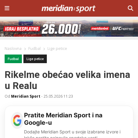
Naslovna
Fudbal
Lige petice
Fudbal
Lige petice
Rikelme obećao velika imena
u Realu
Od
Meridian Sport
-
25.05.2026 11:23
Pratite Meridian Sport i na
Google-u
Dodajte Meridian Sport u svoje izabrane izvore i
lakše pratite najnovije sportske vesti.