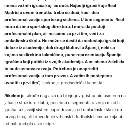
imena važnih igrača koji će doći. Najbolji igrači koje Real
Madrid u ovom trenutku treba će doći, kao i deo
profesionalizacije sportskog sistema. U tom segmentu, Real
mora da ima sportskog direktora. I mora da postoji
profesionalni plan, ali ne samo za prvi tim, već i za
omladinsku školu. Ne može se desiti da nedostaju igrači koji
dolaze iz akademije, dok drugi klubovi u Španiji, neki sa
kojima se direktno takmičimo, pune reprezentaciju Španije
igračima koji potiču iz svojih akademija. A mi bismo želeli da
to bude osnova razvoja. Potrebno je unaprediti
profesionalizaciju u tom pravcu. A zatim ih postepeno
uvoditi u prvi tim
“, istakao je predsednički kandidat.
Rikelme
je takođe naglasio da bi njegov pristup bio usmeren na
jačanje strukture kluba, posebno u segmentu razvoja mladih
igrača, uz jasniji sistem napredovanja od omladinske škole do
prvog tima, ali i dovođenje vrhunskih fudbalskih imena koja bi
odmah podigla nivo ekipe.