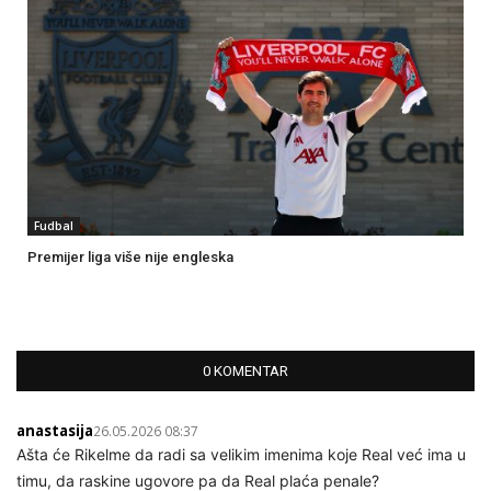
Fudbal
Premijer liga više nije engleska
0 KOMENTAR
anastasija
26.05.2026 08:37
Ašta će Rikelme da radi sa velikim imenima koje Real već ima u
timu, da raskine ugovore pa da Real plaća penale?