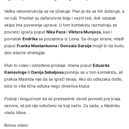
Velika rekonstrukcija se ne očekuje. Plan je da se tim doteruje, a
ne ruši. Prioritet su defanzivna linija i vezni red, dok ostatak
ekipe ima poverenje uprave. U tom kontekstu razmatraju se
povratci igrača poput
Nika Paza
i
Viktora Munjoza
, kao i
povratak
Endrika
sa pozajmice iz Liona. Sa druge strane, mlađi
poput
Franka Mastantuona
i
Gonzala Garsije
mogli bi da budu
deo izlazne strategije.
Klub bi voleo i određene prodaje. Imena poput
Eduarda
Kamavinge
ili
Danija Sebaljosa
pominju se u tom kontekstu, ali
praksa Madrida nije da se igrači teraju. Ako do odlazaka dođe,
biće to više lična odluka nego direktiva kluba.
Postoji i mogućnost da se predsednik obrati javnosti pre kraja
sezone, ali još nije odlučeno na koji način. Za sada, u Madridu
vlada tišina.
Bonus video: