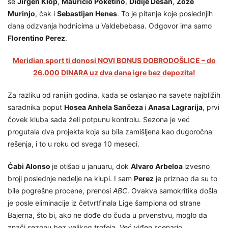
se
Jirgen Klop
,
Mauricio Poketino
,
Didije Dešan
,
Žoze
Murinjo
, čak i
Sebastijan Henes
. To je pitanje koje poslednjih
dana odzvanja hodnicima u Valdebebasa. Odgovor ima samo
Florentino Perez
.
Meridian sport ti donosi NOVI BONUS DOBRODOŠLICE – do
26.000 DINARA uz dva dana igre bez depozita!
Za razliku od ranijih godina, kada se oslanjao na savete najbližih
saradnika poput
Hosea Anhela Sančeza
i
Anasa Lagrarija
, prvi
čovek kluba sada želi potpunu kontrolu. Sezona je već
progutala dva projekta koja su bila zamišljena kao dugoročna
rešenja, i to u roku od svega 10 meseci.
Ćabi Alonso
je otišao u januaru, dok
Alvaro Arbeloa
izvesno
broji poslednje nedelje na klupi. I sam
Perez
je priznao da su to
bile pogrešne procene, prenosi
ABC
. Ovakva samokritika došla
je posle eliminacije iz četvrtfinala Lige šampiona od strane
Bajerna, što bi, ako ne dođe do čuda u prvenstvu, moglo da
znači sezonu bez velikog trofeja. Već viđen scenario.