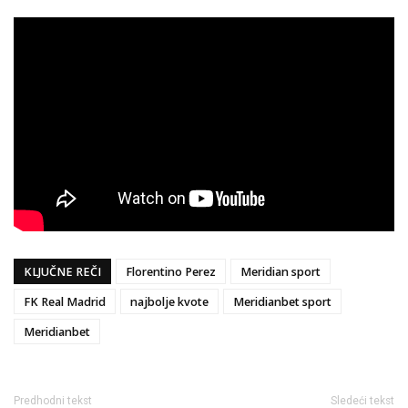
KLJUČNE REČI
Florentino Perez
Meridian sport
FK Real Madrid
najbolje kvote
Meridianbet sport
Meridianbet
Predhodni tekst
Sledeći tekst