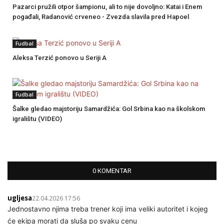
Pazarci pružili otpor šampionu, ali to nije dovoljno: Katai i Enem
pogađali, Radanović crveneo - Zvezda slavila pred Hapoel
Fudbal
Aleksa Terzić ponovo u Seriji A
Fudbal
Šalke gledao majstoriju Samardžića: Gol Srbina kao na školskom
igralištu (VIDEO)
0 KOMENTAR
ugljesa
22.04.2026 17:56
Jednostavno njima treba trener koji ima veliki autoritet i kojeg
će ekipa morati da sluša po svaku cenu