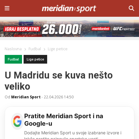
Naslovna
Fudbal
Lige petice
Fudbal
Lige petice
U Madridu se kuva nešto
veliko
Od
Meridian Sport
-
22.04.2026 14:50
Pratite Meridian Sport i na
Google-u
Dodajte Meridian Sport u svoje izabrane izvore i
lakše pratite najnovije sportske vesti.