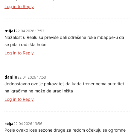
Log in to Reply
mijat
22.04.2026 17:53
Nažalost u Realu su previše dali odrešene ruke mbappe-u da
se pita i radi šta hoće
Log in to Reply
danilo
22.04.2026 17:53
Jednostavno ovo je pokazatelj da kada trener nema autoritet
na igračima ne može da uradi ništa
Log in to Reply
relja
22.04.2026 13:56
Posle ovako lose sezone druge za redom očekuju se ogromne