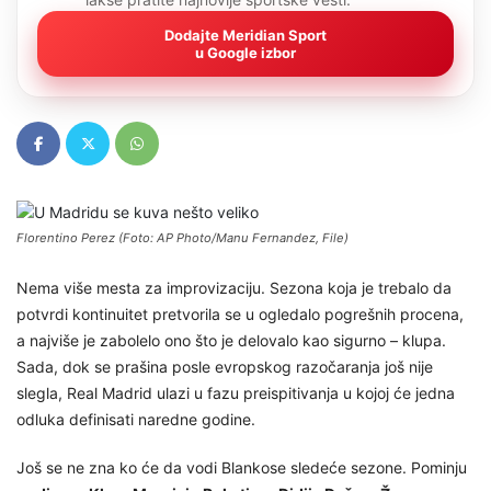
Dodajte Meridian Sport
u Google izbor
Florentino Perez (Foto: AP Photo/Manu Fernandez, File)
Nema više mesta za improvizaciju. Sezona koja je trebalo da
potvrdi kontinuitet pretvorila se u ogledalo pogrešnih procena,
a najviše je zabolelo ono što je delovalo kao sigurno – klupa.
Sada, dok se prašina posle evropskog razočaranja još nije
slegla, Real Madrid ulazi u fazu preispitivanja u kojoj će jedna
odluka definisati naredne godine.
Još se ne zna ko će da vodi Blankose sledeće sezone. Pominju