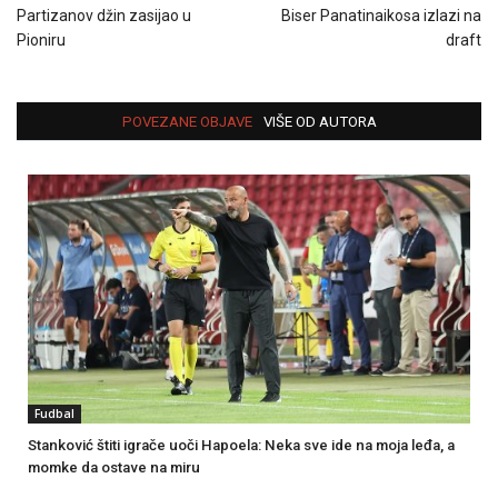
Partizanov džin zasijao u
Biser Panatinaikosa izlazi na
Pioniru
draft
POVEZANE OBJAVE
VIŠE OD AUTORA
Fudbal
Stanković štiti igrače uoči Hapoela: Neka sve ide na moja leđa, a
momke da ostave na miru