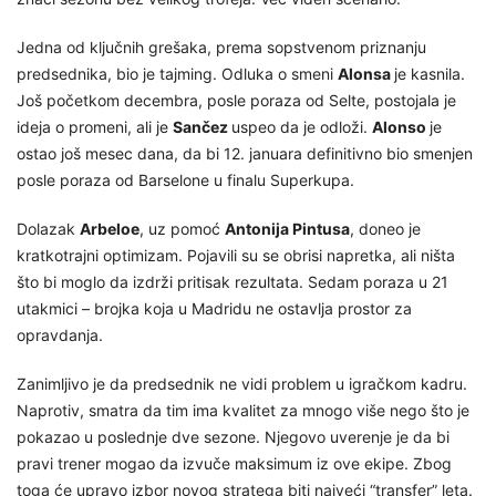
Jedna od ključnih grešaka, prema sopstvenom priznanju
predsednika, bio je tajming. Odluka o smeni
Alonsa
je kasnila.
Još početkom decembra, posle poraza od Selte, postojala je
ideja o promeni, ali je
Sančez
uspeo da je odloži.
Alonso
je
ostao još mesec dana, da bi 12. januara definitivno bio smenjen
posle poraza od Barselone u finalu Superkupa.
Dolazak
Arbeloe
, uz pomoć
Antonija Pintusa
, doneo je
kratkotrajni optimizam. Pojavili su se obrisi napretka, ali ništa
što bi moglo da izdrži pritisak rezultata. Sedam poraza u 21
utakmici – brojka koja u Madridu ne ostavlja prostor za
opravdanja.
Zanimljivo je da predsednik ne vidi problem u igračkom kadru.
Naprotiv, smatra da tim ima kvalitet za mnogo više nego što je
pokazao u poslednje dve sezone. Njegovo uverenje je da bi
pravi trener mogao da izvuče maksimum iz ove ekipe. Zbog
toga će upravo izbor novog stratega biti najveći “transfer” leta.