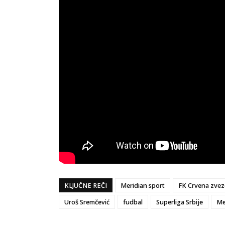
KLJUČNE REČI
Meridian sport
FK Crvena zve
Uroš Sremčević
fudbal
Superliga Srbije
Me