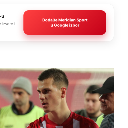
-u
Dodajte Meridian Sport
 izvore i
u Google izbor