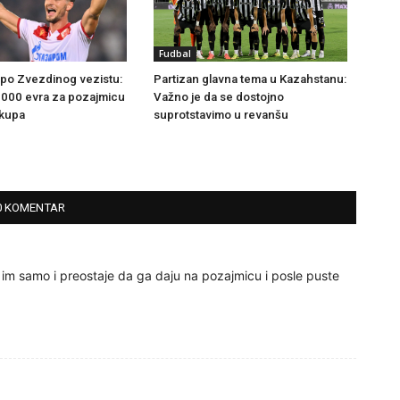
Fudbal
i po Zvezdinog vezistu:
Partizan glavna tema u Kazahstanu:
.000 evra za pozajmicu
Važno je da se dostojno
tkupa
suprotstavimo u revanšu
0 KOMENTAR
m samo i preostaje da ga daju na pozajmicu i posle puste