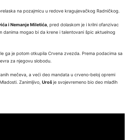
 prelaska na pozajmicu u redove kragujevačkog Radničkog.
vića i Nemanje Miletića
, pred dolaskom je i krilni ofanzivac
m danima mogao bi da krene i talentovani špic aktuelnog
akle ga je potom otkupila Crvena zvezda. Prema podacima sa
 evra za njegovu slobodu.
granih mečeva, a veći deo mandata u crveno-beloj opremi
Mladosti. Zanimljivo,
Uroš
je svojevremeno bio deo mlađih