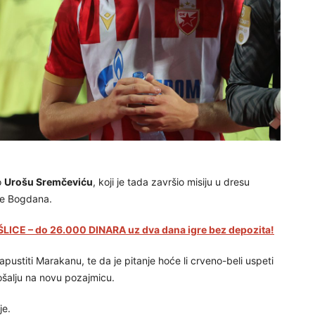
o
Urošu Sremčeviću
, koji je tada završio misiju u dresu
ice Bogdana.
LICE – do 26.000 DINARA uz dva dana igre bez depozita!
ustiti Marakanu, te da je pitanje hoće li crveno-beli uspeti
ošalju na novu pozajmicu.
je.