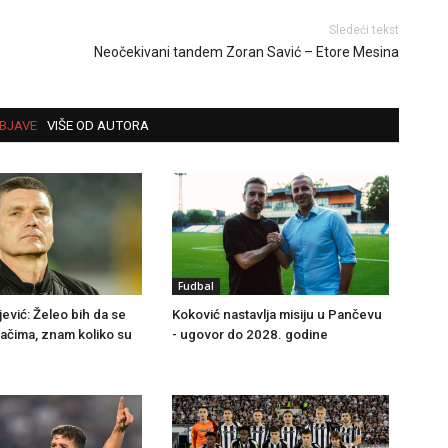
Sledeći tekst
Neočekivani tandem Zoran Savić – Etore Mesina
BJAVE
VIŠE OD AUTORA
Fudbal
Koković nastavlja misiju u Pančevu
ević: Želeo bih da se
- ugovor do 2028. godine
jačima, znam koliko su