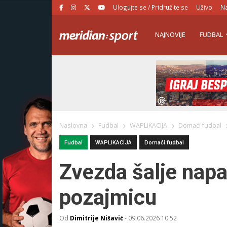
Ulogujte se / Pridružite se
Uživo
Na
NAJNOVIJE
FUDBAL
Naslovna
Fudbal
WAPLIKACIJA
Domaći fudbal
Fudbal
WAPLIKACIJA
Domaći fudbal
Zvezda šalje nap
pozajmicu
Od
Dimitrije Nišavić
-
09.06.2026 10:52