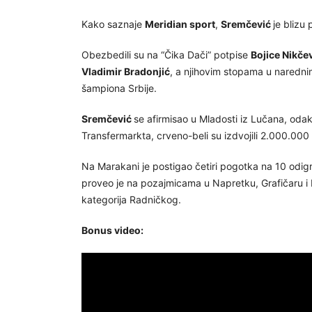
Kako saznaje
Meridian sport
,
Sremčević
je blizu
Obezbedili su na “Čika Dači” potpise
Bojice Nikče
Vladimir Bradonjić
, a njihovim stopama u naredni
šampiona Srbije.
Sremčević
se afirmisao u Mladosti iz Lučana, od
Transfermarkta, crveno-beli su izdvojili 2.000.000
Na Marakani je postigao četiri pogotka na 10 odi
proveo je na pozajmicama u Napretku, Grafičaru i 
kategorija Radničkog.
Bonus video: