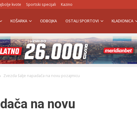
jbolje kvote
Sportski specijali
Kazino
KOŠARKA
ODBOJKA
OSTALI SPORTOVI
KLADIONICA
Zvezda šalje napadača na novu pozajmicu
adača na novu