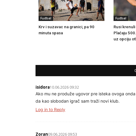
Fudbal
Fudbal
Krv i suzavac na granici, pa 90
Rusi krenul
minuta spasa
Plaćaju 500
uz opciju o
isidora
10.06.2026 09:32
Ako mu ne produže ugovor pre isteka ovoga onda i
da kao slobodan igrač sam traži novi klub.
Log in to Reply
Zoran
09.06.2026 09:53