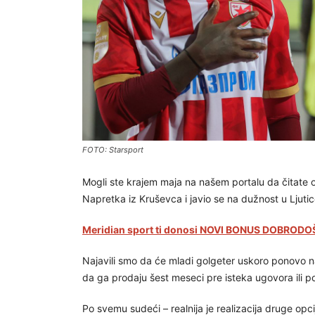
FOTO: Starsport
Mogli ste krajem maja na našem portalu da čitate 
Napretka iz Kruševca i javio se na dužnost u Ljut
Meridian sport ti donosi NOVI BONUS DOBRODOŠ
Najavili smo da će mladi golgeter uskoro ponovo nap
da ga prodaju šest meseci pre isteka ugovora ili p
Po svemu sudeći – realnija je realizacija druge opci