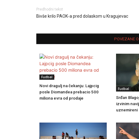
Predhodni tekst
Bivše krilo PAOK-a pred dolaskom u Kragujevac
POVEZANE O
Fudbal
Novi dragulj na čekanju: Lajpcig
Fudbal
posle Diomandea prebacio 500
Srđan Blagoj
miliona evra od prodaje
izvinim navi
uznemireni