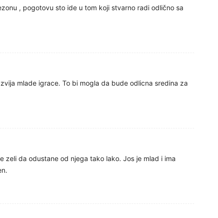
onu , pogotovu sto ide u tom koji stvarno radi odlično sa
zvija mlade igrace. To bi mogla da bude odlicna sredina za
ne zeli da odustane od njega tako lako. Jos je mlad i ima
en.