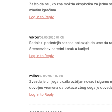
Zašto da ne , ko zna možda eksplodira za jednu sez
mladim igračima
Log in to Reply
viktor
09.06.2026 07:08
Radnicki poslednjih sezona pokazuje da ume da ra
Sremcevicev naredni korak u karijeri
Log in to Reply
milos
09.06.2026 07:08
Zvezda je u njega ulozila ozbiljan novac i sigurno 
dovoljno vremena da pokaze zbog cega je doved
Log in to Reply