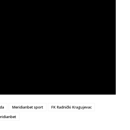
zda
Meridianbet sport
FK Radnički Kragujevac
ridianbet