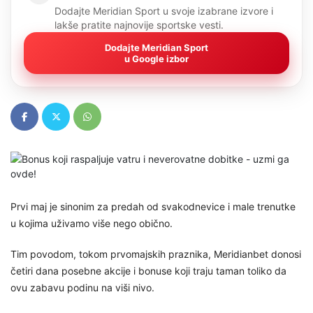
Dodajte Meridian Sport u svoje izabrane izvore i
lakše pratite najnovije sportske vesti.
Dodajte Meridian Sport
u Google izbor
Prvi maj je sinonim za predah od svakodnevice i male trenutke
u kojima uživamo više nego obično.
Tim povodom, tokom prvomajskih praznika, Meridianbet donosi
četiri dana posebne akcije i bonuse koji traju taman toliko da
ovu zabavu podinu na viši nivo.