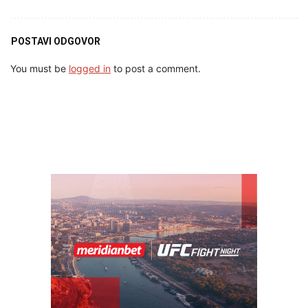
POSTAVI ODGOVOR
You must be
logged in
to post a comment.