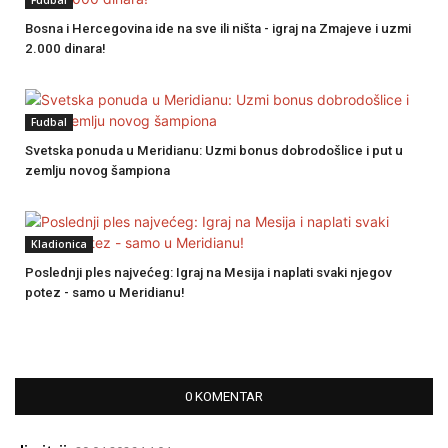
Bosna i Hercegovina ide na sve ili ništa - igraj na Zmajeve i uzmi
2.000 dinara!
Fudbal
Svetska ponuda u Meridianu: Uzmi bonus dobrodošlice i put u
zemlju novog šampiona
Kladionica
Poslednji ples najvećeg: Igraj na Mesija i naplati svaki njegov
potez - samo u Meridianu!
0 KOMENTAR