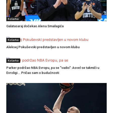
Košarka
Galatasaraj dočekao Alena Smailagića
Košarka
Aleksej Pokuševski predstavljen u novom klubu
Košarka
Parker podržao NBA Evropu, pa se "vadio": Asvel se takmiči u
Evroligi... Pričao sam o budućnosti