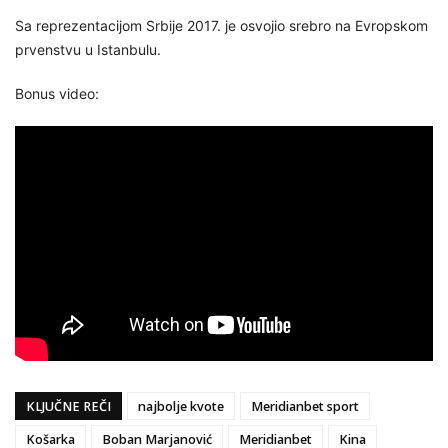
Sa reprezentacijom Srbije 2017. je osvojio srebro na Evropskom
prvenstvu u Istanbulu.
Bonus video:
KLJUČNE REČI
najbolje kvote
Meridianbet sport
Košarka
Boban Marjanović
Meridianbet
Kina