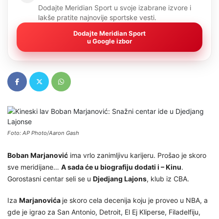
Dodajte Meridian Sport u svoje izabrane izvore i
lakše pratite najnovije sportske vesti.
Dodajte Meridian Sport
u Google izbor
Foto: AP Photo/Aaron Gash
Boban Marjanović
ima vrlo zanimljivu karijeru. Prošao je skoro
sve meridijane…
A sada će u biografiju dodati i – Kinu
.
Gorostasni centar seli se u
Djedjang Lajons
, klub iz CBA.
Iza
Marjanovića
je skoro cela decenija koju je proveo u NBA, a
gde je igrao za San Antonio, Detroit, El Ej Kliperse, Filadelfiju,