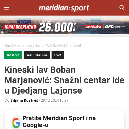
Naslovna
Košarka
WAPLIKACIJA
Svet
Košarka
WAPLIKACIJA
Svet
Kineski lav Boban
Marjanović: Snažni centar ide
u Djedjang Lajonse
Od
Biljana Kostreš
-
29.12.2024 15:37
Pratite Meridian Sport i na
Google-u