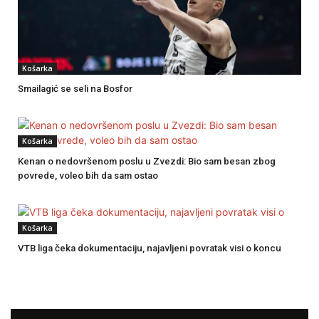
Košarka
Smailagić se seli na Bosfor
Košarka
Kenan o nedovršenom poslu u Zvezdi: Bio sam besan zbog
povrede, voleo bih da sam ostao
Košarka
VTB liga čeka dokumentaciju, najavljeni povratak visi o koncu