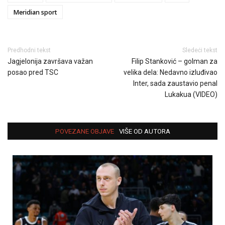
Meridian sport
Predhodni tekst
Sledeći tekst
Jagjelonija završava važan
Filip Stanković – golman za
posao pred TSC
velika dela: Nedavno izluđivao
Inter, sada zaustavio penal
Lukakua (VIDEO)
POVEZANE OBJAVE
VIŠE OD AUTORA