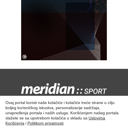
Kontaktirajte nas:
redakcija@meridiansport.rs
Ovaj portal koristi naše kolačiće i kolačiće treće strane u cilju
boljeg korisničkog iskustva, personalizacije sadržaja,
unapređenja portala i naših usluga. Korišćenjem našeg portala
slažete se sa upotrebom kolačića u skladu sa
Uslovima
Korišćenja
i
Politikom privatnosti
.