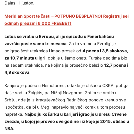
Dalas i Hjuston.
Meridian Sport te časti – POTPUNO BESPLATNO! Registruj se i
odmah preuzmi 6.000 FREEBET!
Letos se vratio u Evropu, ali je epizodu u Fenerbahčeu
završio posle samo tri meseca
. Za to vreme u Evroligi je
odigrao šest utakmica i imao prosek od
4 poena i 3,5 skokova,
za 10,7 minuta u igri
, dok je u šampionatu Turske deo tima bio
na sedam utakmica, na kojima je prosečno beležio
12,7 poena i
4,9 skokova
.
Karijeru je počeo u Hemofarmu, odakle je otišao u CSKA, put ga
dalje vodi u Žalgiris, pa Nižnji Novgorod. Zatim se vratio u
Srbiju, gde je iz kragujevačkog Radničkog ponovo krenuo sve
ispočetka, da bi u Megi napravio najveći korak u tom procesu
napretka.
Najbolju košarku u karijeri igrao je u dresu Crvene
zvezde, u kojoj je proveo dve godine i iz koje je 2015. otišao u
NBA.