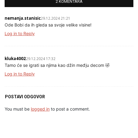
2 KOMENTARA
nemanja.stanisic
29.12.2024 21:21
Ode Bobi da ih gleda sa svoje velike visine!
Log in to Reply
kluka4002
29.12.2024 17:32
Tamo će se igrati sa njima kao džin međju decom 🤣
Log in to Reply
POSTAVI ODGOVOR
You must be
logged in
to post a comment.