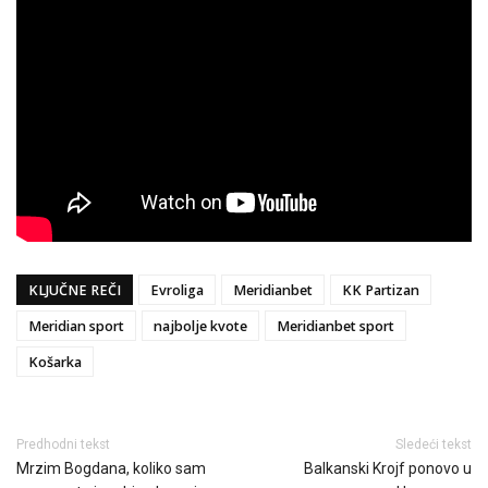
KLJUČNE REČI
Evroliga
Meridianbet
KK Partizan
Meridian sport
najbolje kvote
Meridianbet sport
Košarka
Predhodni tekst
Sledeći tekst
Mrzim Bogdana, koliko sam
Balkanski Krojf ponovo u