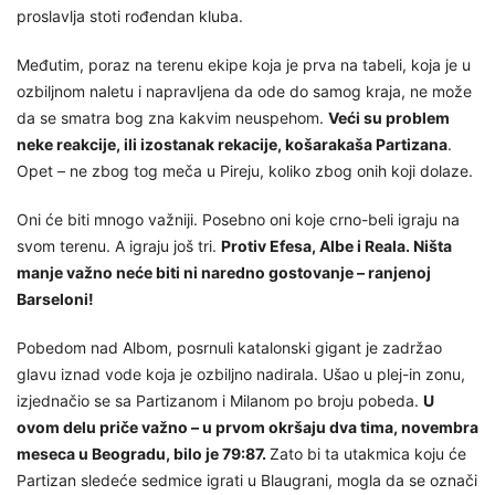
proslavlja stoti rođendan kluba.
Međutim, poraz na terenu ekipe koja je prva na tabeli, koja je u
ozbiljnom naletu i napravljena da ode do samog kraja, ne može
da se smatra bog zna kakvim neuspehom.
Veći su problem
neke reakcije, ili izostanak rekacije, košarakaša Partizana
.
Opet – ne zbog tog meča u Pireju, koliko zbog onih koji dolaze.
Oni će biti mnogo važniji. Posebno oni koje crno-beli igraju na
svom terenu. A igraju još tri.
Protiv Efesa, Albe i Reala. Ništa
manje važno neće biti ni naredno gostovanje – ranjenoj
Barseloni!
Pobedom nad Albom, posrnuli katalonski gigant je zadržao
glavu iznad vode koja je ozbiljno nadirala. Ušao u plej-in zonu,
izjednačio se sa Partizanom i Milanom po broju pobeda.
U
ovom delu priče važno – u prvom okršaju dva tima, novembra
meseca u Beogradu, bilo je 79:87.
Zato bi ta utakmica koju će
Partizan sledeće sedmice igrati u Blaugrani, mogla da se označi