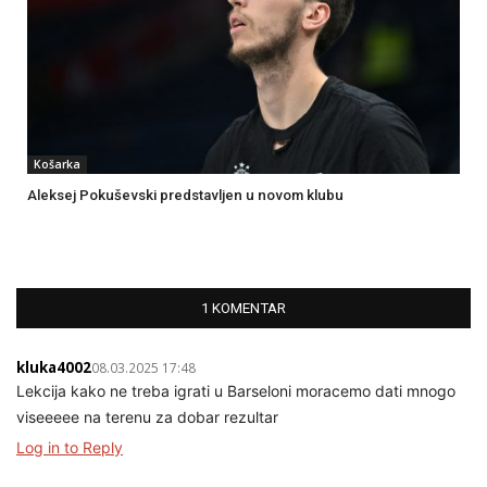
Košarka
Aleksej Pokuševski predstavljen u novom klubu
1 KOMENTAR
kluka4002
08.03.2025 17:48
Lekcija kako ne treba igrati u Barseloni moracemo dati mnogo
viseeeee na terenu za dobar rezultar
Log in to Reply