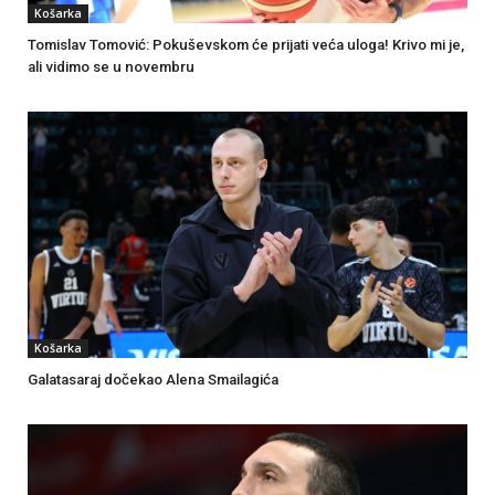
Košarka
Tomislav Tomović: Pokuševskom će prijati veća uloga! Krivo mi je,
ali vidimo se u novembru
Košarka
Galatasaraj dočekao Alena Smailagića