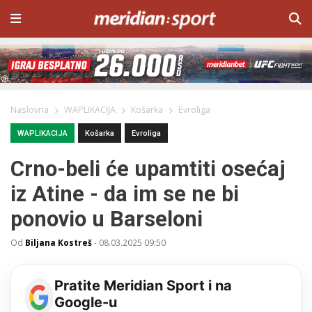
Naslovna
WAPLIKACIJA
Košarka
Evroliga
WAPLIKACIJA
Košarka
Evroliga
Crno-beli će upamtiti osećaj
iz Atine - da im se ne bi
ponovio u Barseloni
Od
Biljana Kostreš
-
08.03.2025 09:50
Pratite Meridian Sport i na
Google-u