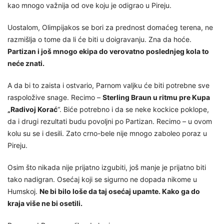
kao mnogo važnija od ove koju je odigrao u Pireju.
Uostalom, Olimpijakos se bori za prednost domaćeg terena, ne
razmišlja o tome da li će biti u doigravanju. Zna da hoće.
Partizan i još mnogo ekipa do verovatno poslednjeg kola to
neće znati.
A da bi to zaista i ostvario, Parnom valjku će biti potrebne sve
raspoložive snage. Recimo –
Sterling Braun u ritmu pre Kupa
„Radivoj Korać
“. Biće potrebno i da se neke kockice poklope,
da i drugi rezultati budu povoljni po Partizan. Recimo – u ovom
kolu su se i desili. Zato crno-bele nije mnogo zaboleo poraz u
Pireju.
Osim što nikada nije prijatno izgubiti, još manje je prijatno biti
tako nadigran. Osećaj koji se sigurno ne dopada nikome u
Humskoj.
Ne bi bilo loše da taj osećaj upamte. Kako ga do
kraja više ne bi osetili.