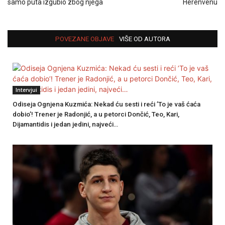
samo puta izgubio zbog njega
Herenvenu
POVEZANE OBJAVE
VIŠE OD AUTORA
Intervjui
Odiseja Ognjena Kuzmića: Nekad ću sesti i reći ’To je vaš ćaća
dobio’! Trener je Radonjić, a u petorci Dončić, Teo, Kari,
Dijamantidis i jedan jedini, najveći…