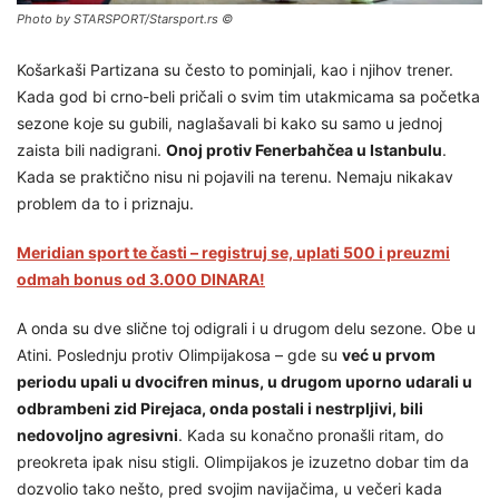
Photo by STARSPORT/Starsport.rs ©
Košarkaši Partizana su često to pominjali, kao i njihov trener.
Kada god bi crno-beli pričali o svim tim utakmicama sa početka
sezone koje su gubili, naglašavali bi kako su samo u jednoj
zaista bili nadigrani.
Onoj protiv Fenerbahčea u Istanbulu
.
Kada se praktično nisu ni pojavili na terenu. Nemaju nikakav
problem da to i priznaju.
Meridian sport te časti – registruj se, uplati 500 i preuzmi
odmah bonus od 3.000 DINARA!
A onda su dve slične toj odigrali i u drugom delu sezone. Obe u
Atini. Poslednju protiv Olimpijakosa – gde su
već u prvom
periodu upali u dvocifren minus, u drugom uporno udarali u
odbrambeni zid Pirejaca, onda postali i nestrpljivi, bili
nedovoljno agresivni
. Kada su konačno pronašli ritam, do
preokreta ipak nisu stigli. Olimpijakos je izuzetno dobar tim da
dozvolio tako nešto, pred svojim navijačima, u večeri kada