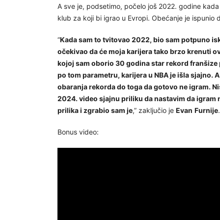
A sve je, podsetimo, počelo još 2022. godine kada
klub za koji bi igrao u Evropi. Obećanje je ispunio 
“
Kada sam to tvitovao 2022, bio sam potpuno iskre
očekivao da će moja karijera tako brzo krenuti 
kojoj sam oborio 30 godina star rekord franšize 
po tom parametru, karijera u NBA je išla sjajno.
obaranja rekorda do toga da gotovo ne igram. Ni
2024. video sjajnu priliku da nastavim da igram 
prilika i zgrabio sam je
,” zaključio je
Evan
Furnije
.
Bonus video: