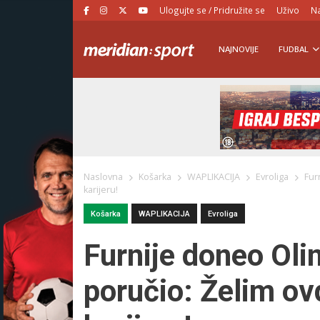
Ulogujte se / Pridružite se
Uživo
Na
NAJNOVIJE
FUDBAL
Naslovna
Košarka
WAPLIKACIJA
Evroliga
Fur
karijeru!
Košarka
WAPLIKACIJA
Evroliga
Furnije doneo Oli
poručio: Želim ov