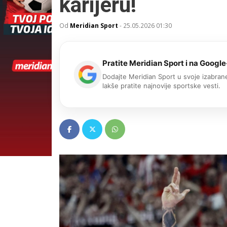
karijeru!
Od
Meridian Sport
-
25.05.2026 01:30
Pratite Meridian Sport i na Google
Dodajte Meridian Sport u svoje izabrane
lakše pratite najnovije sportske vesti.