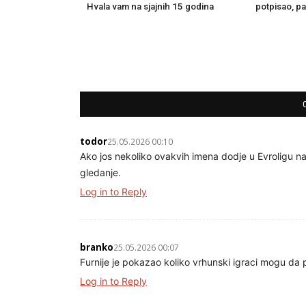
Hvala vam na sjajnih 15 godina
potpisao, pa
todor
25.05.2026 00:10
Ako jos nekoliko ovakvih imena dodje u Evroligu nare
gledanje.
Log in to Reply
branko
25.05.2026 00:07
Furnije je pokazao koliko vrhunski igraci mogu da
Log in to Reply