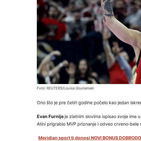
Foto: REUTERS/Louisa Gouliamaki
Ono što je pre četiri godine počelo kao jedan iskre
Evan Furnije
je zlatnim slovima ispisao svoje ime u
Atini prigrabio MVP priznanje i odveo crveno-bel
Meridian sport ti donosi NOVI BONUS DOBRODOŠ