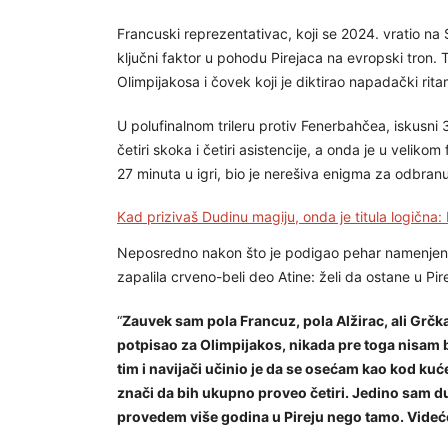
Francuski reprezentativac, koji se 2024. vratio na 
ključni faktor u pohodu Pirejaca na evropski tron.
Olimpijakosa i čovek koji je diktirao napadački rita
U polufinalnom trileru protiv Fenerbahčea, iskusni
četiri skoka i četiri asistencije, a onda je u veliko
27 minuta u igri, bio je nerešiva enigma za odbranu
Kad prizivaš Dudinu magiju, onda je titula logična:
Neposredno nakon što je podigao pehar namenjen n
zapalila crveno-beli deo Atine: želi da ostane u Pire
“
Zauvek sam pola Francuz, pola Alžirac, ali Grč
potpisao za Olimpijakos, nikada pre toga nisam bio
tim i navijači učinio je da se osećam kao kod k
znači da bih ukupno proveo četiri. Jedino sam d
provedem više godina u Pireju nego tamo. Videće