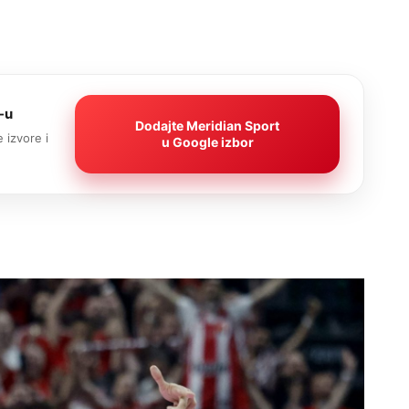
-u
Dodajte Meridian Sport
 izvore i
u Google izbor