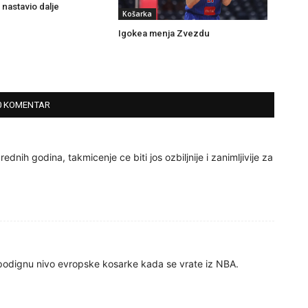
 nastavio dalje
Košarka
Igokea menja Zvezdu
0 KOMENTAR
dnih godina, takmicenje ce biti jos ozbiljnije i zanimljivije za
 podignu nivo evropske kosarke kada se vrate iz NBA.