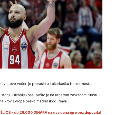
n tvit, ove večeri je preraslo u košarkašku besmrtnost.
 istoriju Olimpijakosa, pošto je na krcatom završnom turniru u
e na krov Evrope preko madridskog Reala.
LICE – do 26.000 DINARA uz dva dana igre bez depozita!