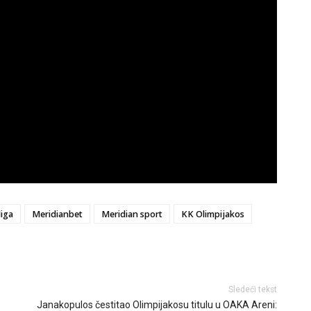
liga
Meridianbet
Meridian sport
KK Olimpijakos
Sledeći tekst
Janakopulos čestitao Olimpijakosu titulu u OAKA Areni: