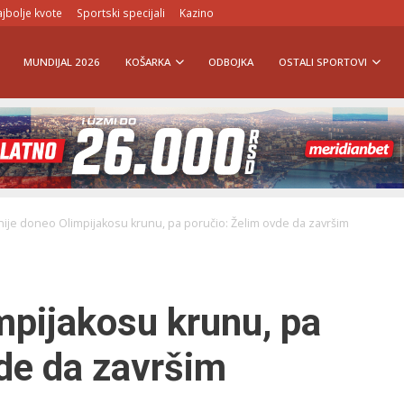
jbolje kvote
Sportski specijali
Kazino
MUNDIJAL 2026
KOŠARKA
ODBOJKA
OSTALI SPORTOVI
nije doneo Olimpijakosu krunu, pa poručio: Želim ovde da završim
mpijakosu krunu, pa
de da završim