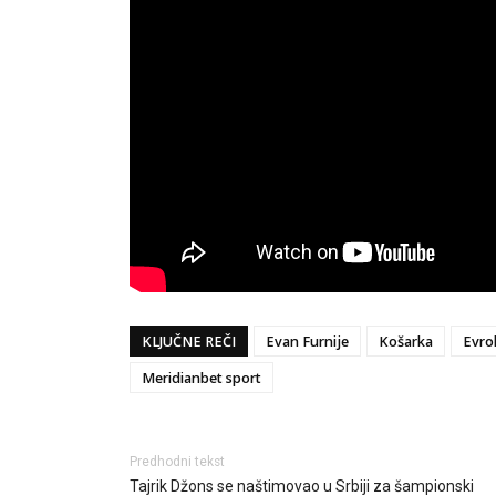
KLJUČNE REČI
Evan Furnije
Košarka
Evro
Meridianbet sport
Predhodni tekst
Tajrik Džons se naštimovao u Srbiji za šampionski