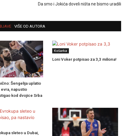
Da smo i Jokića doveli ništa ne bismo uradili
BJAVE
VIŠE OD AUTORA
Košarka
Loni Voker potpisao za 3,3 miliona!
ično: Šengelija uplatio
 evra, napustio
stigao kod dvojice Srba
okupa sleteo u Dubai,