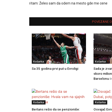
ritam: Želeo sam da odem na mesto gde me cene
POVEZANE O
Košarka
Košarka
Sa 35 godina prvi put u Evroligi
Sada je zvan
skoro milion
Barselonu i 
Košarka
Košarka
Bertans rešio da se penzioniše:
Osvajač Evr