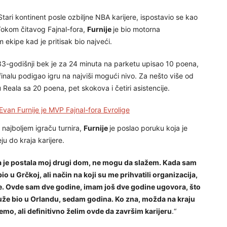
Stari kontinent posle ozbiljne NBA karijere, ispostavio se kao
 Tokom čitavog Fajnal-fora,
Furnije
je bio motorna
m ekipe kad je pritisak bio najveći.
 33-godišnji bek je za 24 minuta na parketu upisao 10 poena,
m finalu podigao igru na najviši mogući nivo. Za nešto više od
 Reala sa 20 poena, pet skokova i četiri asistencije.
 Evan Furnije je MVP Fajnal-fora Evrolige
ajboljem igraču turnira,
Furnije
je poslao poruku koja je
ju do kraja karijere.
ka je postala moj drugi dom, ne mogu da slažem. Kada sam
 u Grčkoj, ali način na koji su me prihvatili organizacija,
uće. Ovde sam dve godine, imam još dve godine ugovora, što
uže bio u Orlandu, sedam godina. Ko zna, možda na kraju
mo, ali definitivno želim ovde da završim karijeru
.“