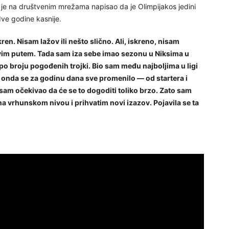
 je na društvenim mrežama napisao da je Olimpijakos jedini
dve godine kasnije.
n. Nisam lažov ili nešto slično. Ali, iskreno, nisam
ovim putem. Tada sam iza sebe imao sezonu u Niksima u
po broju pogođenih trojki. Bio sam među najboljima u ligi
 A onda se za godinu dana sve promenilo — od startera i
sam očekivao da će se to dogoditi toliko brzo. Zato sam
na vrhunskom nivou i prihvatim novi izazov. Pojavila se ta