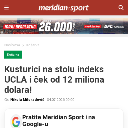
Naslovna
Košarka
Košarka
Kusturici na stolu indeks
UCLA i ček od 12 miliona
dolara!
Od
Nikola Miloradović
-
04.07.2026 09:00
Pratite Meridian Sport i na
Google-u