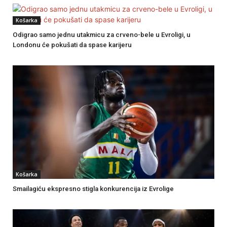
Košarka
Odigrao samo jednu utakmicu za crveno-bele u Evroligi, u
Londonu će pokušati da spase karijeru
Košarka
Smailagiću ekspresno stigla konkurencija iz Evrolige