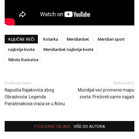
KLJUČNE REČI
Košarka
Meridianbet
Meridian sport
najbolje kvote
Meridianbet najbolje kvote
Nikola Kusturica
Predhodni tekst
Sledeći tekst
Napušta Rajakovića zbog
Mundijal već promenio mapu
Obradovića: Legenda
sveta: Preživeli samo najjači
Panatinaikosa vraća se u Atinu
POVEZANE OBJAVE
VIŠE OD AUTORA