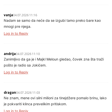
vanja
04.07.2026 11:16
Nadam se samo da neće da se izgubi tamo preko bare kao
mnogi pre njega.
Log in to Reply
andrija
04.07.2026 11:10
Zanimljivo da ga je i Majkl Meloun gledao, čovek zna šta traži
pošto je radio sa Jokićem.
Log in to Reply
dragan
04.07.2026 11:03
Ne znam, mene ovi silni milioni za tinejdžere pomalo brinu, lako
je pokvariti klinca prevelikim pritiskom.
Log in to Reply