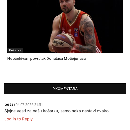
Košarka
Neočekivani povratak Donatasa Motiejunasa
9 KOMENTARA
petar
04.07.2026 21:51
Sjajne vesti za našu košarku, samo neka nastavi ovako.
Log in to Reply