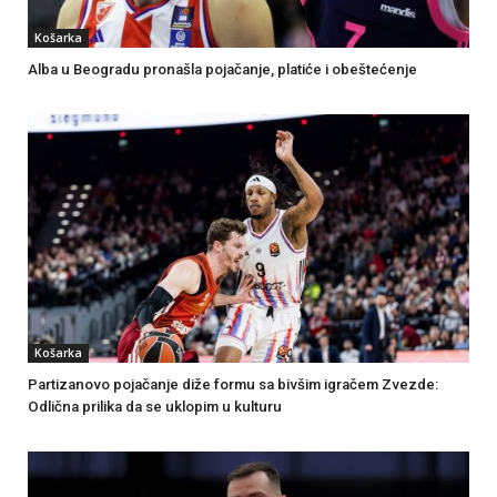
Košarka
Alba u Beogradu pronašla pojačanje, platiće i obeštećenje
Košarka
Partizanovo pojačanje diže formu sa bivšim igračem Zvezde:
Odlična prilika da se uklopim u kulturu