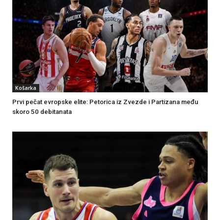
Košarka
Prvi pečat evropske elite: Petorica iz Zvezde i Partizana među
skoro 50 debitanata