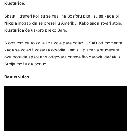
Kusturice
.
Skauti i treneri koji su se našli na Bosforu pitali su se kada bi
Nikola
mogao da se preseli u Ameriku. Kako sada stvari stoje,
Kusturica
će uskoro preko Bare.
S obzirom na to ko je i za koje pare odlazi u SAD od momenta
kada se koledž košarka otvorila u smislu plaćanja studenata,
ova ponuda apsolutno odgovara onome što daroviti dečak iz
Srbije može da ponudi.
Bonus video: