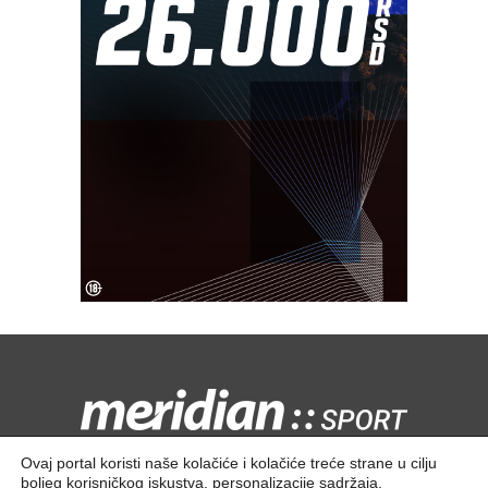
Kontaktirajte nas:
redakcija@meridiansport.rs
Ovaj portal koristi naše kolačiće i kolačiće treće strane u cilju
boljeg korisničkog iskustva, personalizacije sadržaja,