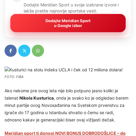
Dodajte Meridian Sport u svoje izabrane izvore i
lakše pratite najnovije sportske vesti.
Dodajte Meridian Sport
u Google izbor
FOTO: FIBA
Ako nekome pre ovog leta nije bilo potpuno jasno koliki je
talenat
Nikola Kusturica
, onda je svako ko je odgledao barem
minut partije ovog Novosađanina na Svetskom prvenstvu za
igrače do 17 godina u Istanbulu shvatio o čemu se radi,
odnosno kakav je generacijski biser ovaj vižljasti dečak.
Meridian sport ti donosi NOVI BONUS DOBRODOŠLICE – do