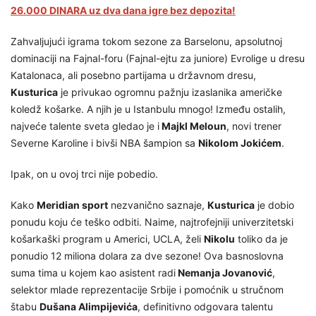
26.000 DINARA uz dva dana igre bez depozita!
Zahvaljujući igrama tokom sezone za Barselonu, apsolutnoj
dominaciji na Fajnal-foru (Fajnal-ejtu za juniore) Evrolige u dresu
Katalonaca, ali posebno partijama u državnom dresu,
Kusturica
je privukao ogromnu pažnju izaslanika američke
koledž košarke. A njih je u Istanbulu mnogo! Između ostalih,
najveće talente sveta gledao je i
Majkl Meloun
, novi trener
Severne Karoline i bivši NBA šampion sa
Nikolom Jokićem
.
Ipak, on u ovoj trci nije pobedio.
Kako
Meridian sport
nezvanično saznaje,
Kusturica
je dobio
ponudu koju će teško odbiti. Naime, najtrofejniji univerzitetski
košarkaški program u Americi, UCLA, želi
Nikolu
toliko da je
ponudio 12 miliona dolara za dve sezone! Ova basnoslovna
suma tima u kojem kao asistent radi
Nemanja Jovanović
,
selektor mlade reprezentacije Srbije i pomoćnik u stručnom
štabu
Dušana Alimpijevića
, definitivno odgovara talentu