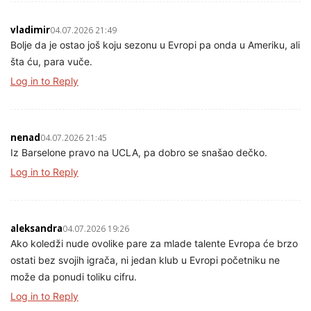
vladimir
04.07.2026 21:49
Bolje da je ostao još koju sezonu u Evropi pa onda u Ameriku, ali
šta ću, para vuče.
Log in to Reply
nenad
04.07.2026 21:45
Iz Barselone pravo na UCLA, pa dobro se snašao dečko.
Log in to Reply
aleksandra
04.07.2026 19:26
Ako koledži nude ovolike pare za mlade talente Evropa će brzo
ostati bez svojih igrača, ni jedan klub u Evropi početniku ne
može da ponudi toliku cifru.
Log in to Reply