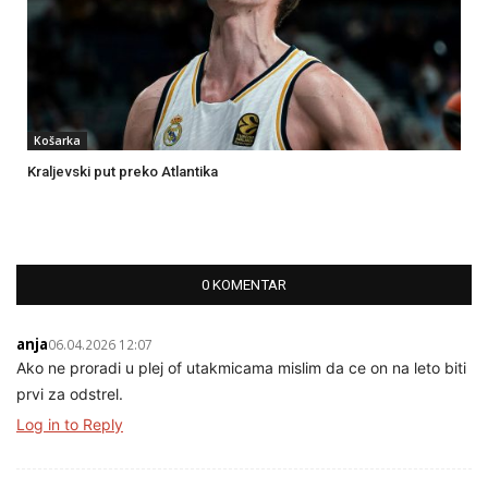
Košarka
Kraljevski put preko Atlantika
0 KOMENTAR
anja
06.04.2026 12:07
Ako ne proradi u plej of utakmicama mislim da ce on na leto biti
prvi za odstrel.
Log in to Reply