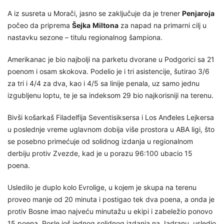
A iz susreta u Morači, jasno se zaključuje da je trener
Penjaroja
počeo da priprema
Šejka
Miltona
za napad na primarni cilj u
nastavku sezone – titulu regionalnog šampiona.
Amerikanac je bio najbolji na parketu dvorane u Podgorici sa 21
poenom i osam skokova. Podelio je i tri asistencije, šutirao 3/6
za tri i 4/4 za dva, kao i 4/5 sa linije penala, uz samo jednu
izgubljenu loptu, te je sa indeksom 29 bio najkorisniji na terenu.
Bivši košarkaš Filadelfija Seventisiksersa i Los Anđeles Lejkersa
u poslednje vreme uglavnom dobija više prostora u ABA ligi, što
se posebno primećuje od solidnog izdanja u regionalnom
derbiju protiv Zvezde, kad je u porazu 96:100 ubacio 15
poena.
Usledilo je duplo kolo Evrolige, u kojem je skupa na terenu
proveo manje od 20 minuta i postigao tek dva poena, a onda je
protiv Bosne imao najveću minutažu u ekipi i zabeležio ponovo
15 poena. Posle još jednog solidnog izdanja na Jadranu, usledio