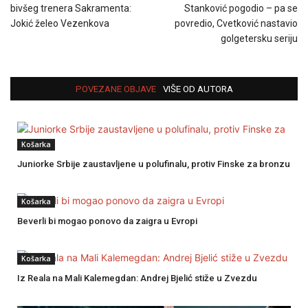
bivšeg trenera Sakramenta:
Stanković pogodio – pa se
Jokić želeo Vezenkova
povredio, Cvetković nastavio
golgetersku seriju
POVEZANE OBJAVE
VIŠE OD AUTORA
Košarka
Juniorke Srbije zaustavljene u polufinalu, protiv Finske za bronzu
Košarka
Beverli bi mogao ponovo da zaigra u Evropi
Košarka
Iz Reala na Mali Kalemegdan: Andrej Bjelić stiže u Zvezdu