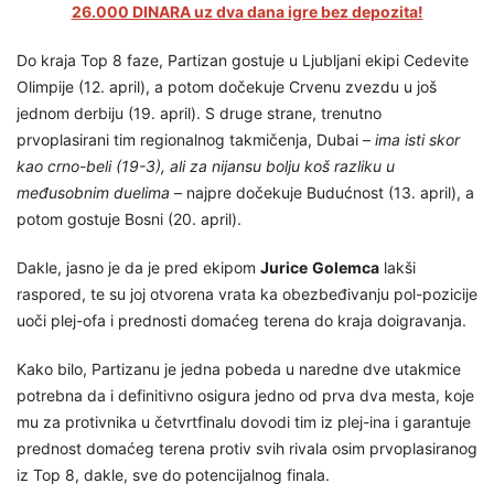
26.000 DINARA uz dva dana igre bez depozita!
Do kraja Top 8 faze, Partizan gostuje u Ljubljani ekipi Cedevite
Olimpije (12. april), a potom dočekuje Crvenu zvezdu u još
jednom derbiju (19. april). S druge strane, trenutno
prvoplasirani tim regionalnog takmičenja, Dubai –
ima isti skor
kao crno-beli (19-3), ali za nijansu bolju koš razliku u
međusobnim duelima
– najpre dočekuje Budućnost (13. april), a
potom gostuje Bosni (20. april).
Dakle, jasno je da je pred ekipom
Jurice
Golemca
lakši
raspored, te su joj otvorena vrata ka obezbeđivanju pol-pozicije
uoči plej-ofa i prednosti domaćeg terena do kraja doigravanja.
Kako bilo, Partizanu je jedna pobeda u naredne dve utakmice
potrebna da i definitivno osigura jedno od prva dva mesta, koje
mu za protivnika u četvrtfinalu dovodi tim iz plej-ina i garantuje
prednost domaćeg terena protiv svih rivala osim prvoplasiranog
iz Top 8, dakle, sve do potencijalnog finala.