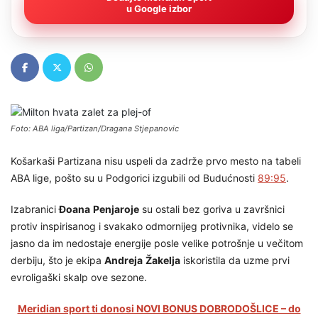
u Google izbor
Foto: ABA liga/Partizan/Dragana Stjepanovic
Košarkaši Partizana nisu uspeli da zadrže prvo mesto na tabeli
ABA lige, pošto su u Podgorici izgubili od Budućnosti
89:95
.
Izabranici
Đoana
Penjaroje
su ostali bez goriva u završnici
protiv inspirisanog i svakako odmornijeg protivnika, videlo se
jasno da im nedostaje energije posle velike potrošnje u večitom
derbiju, što je ekipa
Andreja
Žakelja
iskoristila da uzme prvi
evroligaški skalp ove sezone.
Meridian sport ti donosi NOVI BONUS DOBRODOŠLICE – do