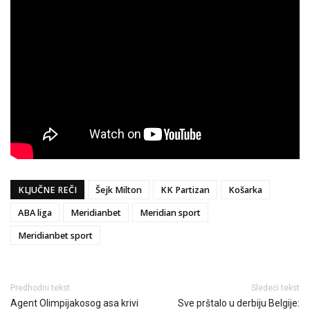
KLJUČNE REČI
Šejk Milton
KK Partizan
Košarka
ABA liga
Meridianbet
Meridian sport
Meridianbet sport
Predhodni tekst
Sledeći tekst
Agent Olimpijakosog asa krivi
Sve prštalo u derbiju Belgije: