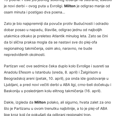
je novi derbi – ovog puta u Evroligi.
Milton
je odigrao manje od
osam minuta i postigao dva poena…
Zato je bio najspremniji da povuče protiv Budućnosti i odradio
dobar posao u napadu, štaviše, odigrao jednu od najboljih
utakmica otkako je preleteo Atlantik minulog leta. Zato se čini
da bi slična praksa mogla da se nastavi sve do plej-ofa
regionalnog takmičenja, osim ako, naravno, ne bude
nepredviđenih okolnosti.
Partizan već ove sedmice čeka duplo kolo Evrolige i susreti sa
Anadolu Efesom u Istanbulu (sreda, 8. april) i Žalgirisom u
Beogradskoj areni (petak, 10. april), pa onda ide gostovanje u
Ljubljani, a pred novi večiti derbi u ABA ligi, crno-beli dočekuju i
Baskoniju u poslednjem kolu elitnog takmičenja (16. april).
Dakle, izgleda da
Milton
polako, ali sigurno, hvata zalet za ono
što je Partizanu u ovom trenutku najbitnije, a to je plej-of ABA
lige kroz koji će pokušati da odbrani regionalni tron.