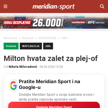
Naslovna
Košarka
WAPLIKACIJA
ABA
Košarka
WAPLIKACIJA
ABA
Milton hvata zalet za plej-of
Od
Nikola Miloradović
-
06.04.2026 15:04
Pratite Meridian Sport i na
Google-u
Dodajte Meridian Sport u svoje izabrane izvore i
lakše pratite najnovije sportske vesti.
Dodajte Meridian Sport