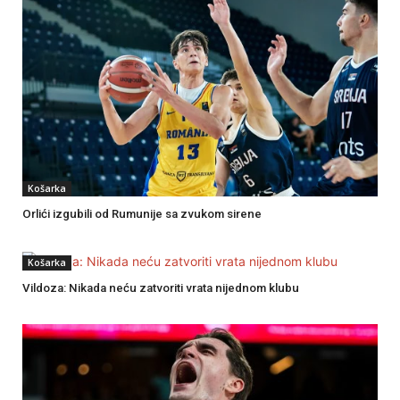
Košarka
Orlići izgubili od Rumunije sa zvukom sirene
Košarka
Vildoza: Nikada neću zatvoriti vrata nijednom klubu