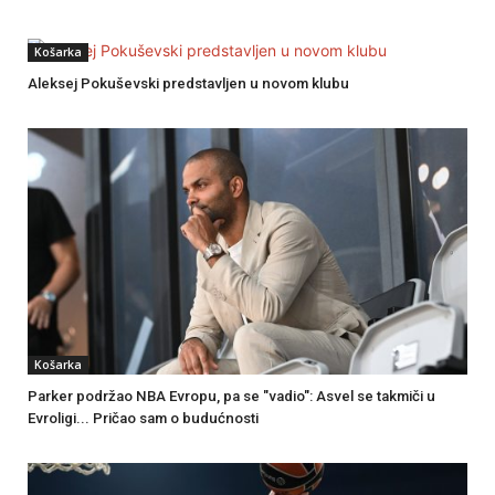
Košarka
Aleksej Pokuševski predstavljen u novom klubu
Košarka
Parker podržao NBA Evropu, pa se "vadio": Asvel se takmiči u
Evroligi... Pričao sam o budućnosti