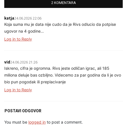
2 KOMENTARA
katja
24.06.2026 22:06
Koja suma mu je data nije cudo da je Rivs odlucio da potpise
ugovor na 4 godine…
Log in to Reply
vid
24.06.2026 21:26
Iskreno, cifra je ogromna. Rivs jeste odličan igrac, ali 185
miliona deluje bas ozbiljno. Videcemo za par godina da li je ovo
bio pun pogodak ili preplacivanje
Log in to Reply
POSTAVI ODGOVOR
You must be
logged in
to post a comment.