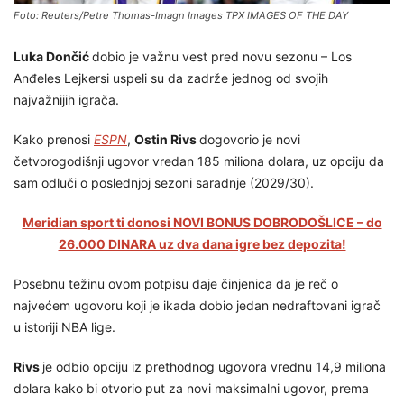
Foto: Reuters/Petre Thomas-Imagn Images TPX IMAGES OF THE DAY
Luka Dončić
dobio je važnu vest pred novu sezonu – Los
Anđeles Lejkersi uspeli su da zadrže jednog od svojih
najvažnijih igrača.
Kako prenosi
ESPN
,
Ostin Rivs
dogovorio je novi
četvorogodišnji ugovor vredan 185 miliona dolara, uz opciju da
sam odluči o poslednjoj sezoni saradnje (2029/30).
Meridian sport ti donosi NOVI BONUS DOBRODOŠLICE – do
26.000 DINARA uz dva dana igre bez depozita!
Posebnu težinu ovom potpisu daje činjenica da je reč o
najvećem ugovoru koji je ikada dobio jedan nedraftovani igrač
u istoriji NBA lige.
Rivs
je odbio opciju iz prethodnog ugovora vrednu 14,9 miliona
dolara kako bi otvorio put za novi maksimalni ugovor, prema