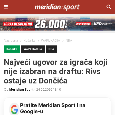
Naslovna
Košarka
WAPLIKACIJA
NBA
Košarka
WAPLIKACIJA
NBA
Najveći ugovor za igrača koji
nije izabran na draftu: Rivs
ostaje uz Dončića
Od
Meridian Sport
-
24.06.2026 18:10
Pratite Meridian Sport i na
Google-u