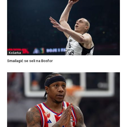
Košarka
Smailagić se seli na Bosfor