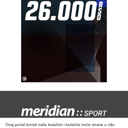
Kontaktirajte nas:
redakcija@meridiansport.rs
Ovaj portal koristi naše kolačiće i kolačiće treće strane u cilju