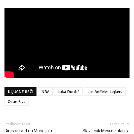
KLJUČNE REČI
NBA
Luka Dončić
Los Anđeles Lejkers
Ostin Rivs
Predhodni tekst
Sledeći tekst
Dirljiv susret na Mundijalu:
Slavljenik Mesi ne planira