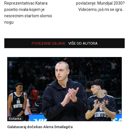
Reprezentativac Katara
povlačenje: Mundijal 2030?
posetio rivala kojem je
Videćemo, još mi se igra…
nesrećnim startom slomio
nogu
POVEZANE OBJAVE
VIŠE OD AUTORA
Košarka
Galatasaraj dočekao Alena Smailagića