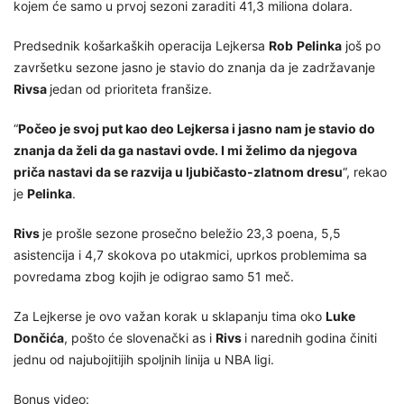
kojem će samo u prvoj sezoni zaraditi 41,3 miliona dolara.
Predsednik košarkaških operacija Lejkersa
Rob
Pelinka
još po
završetku sezone jasno je stavio do znanja da je zadržavanje
Rivsa
jedan od prioriteta franšize.
“
Počeo je svoj put kao deo Lejkersa i jasno nam je stavio do
znanja da želi da ga nastavi ovde. I mi želimo da njegova
priča nastavi da se razvija u ljubičasto-zlatnom dresu
“, rekao
je
Pelinka
.
Rivs
je prošle sezone prosečno beležio 23,3 poena, 5,5
asistencija i 4,7 skokova po utakmici, uprkos problemima sa
povredama zbog kojih je odigrao samo 51 meč.
Za Lejkerse je ovo važan korak u sklapanju tima oko
Luke
Dončića
, pošto će slovenački as i
Rivs
i narednih godina činiti
jednu od najubojitijih spoljnih linija u NBA ligi.
Bonus video: