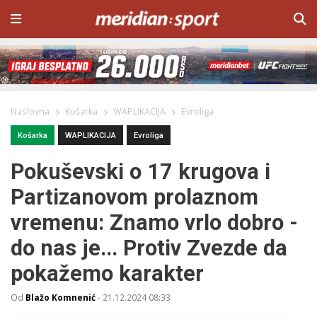
Naslovna
Košarka
WAPLIKACIJA
Evroliga
Košarka
WAPLIKACIJA
Evroliga
Pokuševski o 17 krugova i
Partizanovom prolaznom
vremenu: Znamo vrlo dobro -
do nas je... Protiv Zvezde da
pokažemo karakter
Od
Blažo Komnenić
-
21.12.2024 08:33