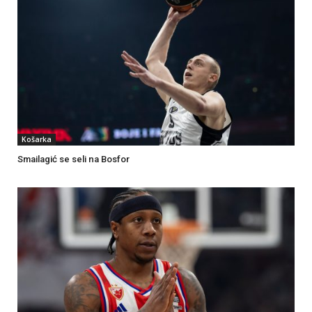
Košarka
Smailagić se seli na Bosfor