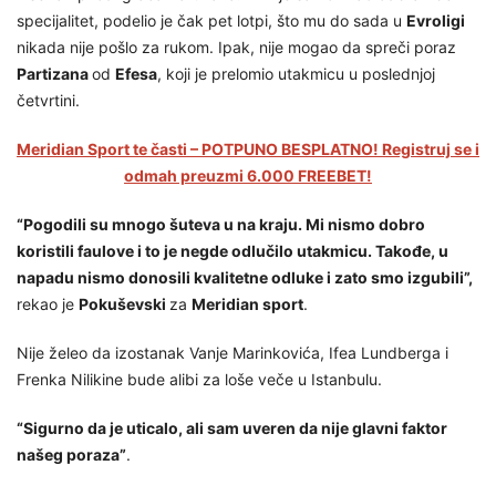
specijalitet, podelio je čak pet lotpi, što mu do sada u
Evroligi
nikada nije pošlo za rukom. Ipak, nije mogao da spreči poraz
Partizana
od
Efesa
, koji je prelomio utakmicu u poslednjoj
četvrtini.
Meridian Sport te časti – POTPUNO BESPLATNO! Registruj se i
odmah preuzmi 6.000 FREEBET!
“Pogodili su mnogo šuteva u na kraju. Mi nismo dobro
koristili faulove i to je negde odlučilo utakmicu. Takođe, u
napadu nismo donosili kvalitetne odluke i zato smo izgubili”,
rekao je
Pokuševski
za
Meridian sport
.
Nije želeo da izostanak Vanje Marinkovića, Ifea Lundberga i
Frenka Nilikine bude alibi za loše veče u Istanbulu.
“Sigurno da je uticalo, ali sam uveren da nije glavni faktor
našeg poraza”
.