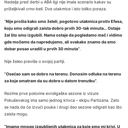
Nedelja pred derbi u ABA ligi nije imala scenario kakav su
priželjkivali crno-beli. Dve utakmice i isto toliko poraza.
“
Nije prošla kako smo želeli, pogotovo utakmica protiv Efesa,
koju smo odigrali zaista dobro prvih 30-tak minuta… Ostaje
žal što smo izgubili. Nama ostaje da pogledamo meč i vidimo
gde možemo da napredujemo, ali svakako znamo da smo
dobar posao uradili u prvih 30 minuta”
.
Nije želeo previše o svojoj partiji.
“Osećao sam se dobro na terenu. Donosim odluke na terenu
za koje smatram da su dobre u datom trenutku”
.
Rezime prve polovine evroligaške sezone iz vizure
Pokuševskog ima samo jednog krivca – ekipu Partizana. Zato
se nada da će izvući pouke i drugi deo sezone odigrati kao što
zaista mogu.
“Imamo mnogo izgubljenih utakmica za koje smo mi krivi. U