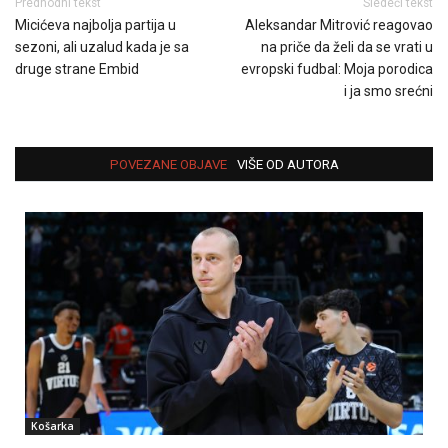
Predhodni tekst
Sledeći tekst
Micićeva najbolja partija u
Aleksandar Mitrović reagovao
sezoni, ali uzalud kada je sa
na priče da želi da se vrati u
druge strane Embid
evropski fudbal: Moja porodica
i ja smo srećni
POVEZANE OBJAVE
VIŠE OD AUTORA
Košarka