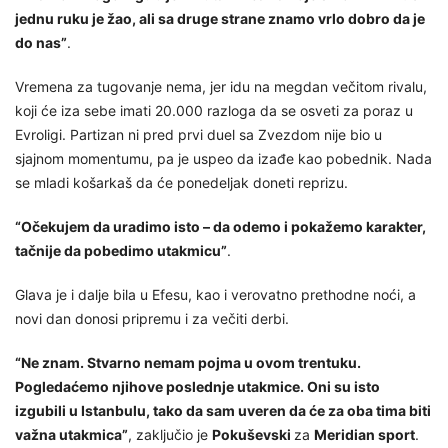
jednu ruku je žao, ali sa druge strane znamo vrlo dobro da je
do nas”
.
Vremena za tugovanje nema, jer idu na megdan večitom rivalu,
koji će iza sebe imati 20.000 razloga da se osveti za poraz u
Evroligi. Partizan ni pred prvi duel sa Zvezdom nije bio u
sjajnom momentumu, pa je uspeo da izađe kao pobednik. Nada
se mladi košarkaš da će ponedeljak doneti reprizu.
“Očekujem da uradimo isto – da odemo i pokažemo karakter,
tačnije da pobedimo utakmicu”
.
Glava je i dalje bila u Efesu, kao i verovatno prethodne noći, a
novi dan donosi pripremu i za večiti derbi.
“Ne znam. Stvarno nemam pojma u ovom trentuku.
Pogledaćemo njihove poslednje utakmice. Oni su isto
izgubili u Istanbulu, tako da sam uveren da će za oba tima biti
važna utakmica”
, zaključio je
Pokuševski
za
Meridian sport
.