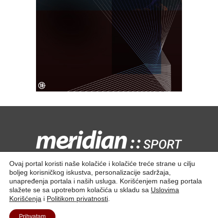
Kontaktirajte nas:
redakcija@meridiansport.rs
Ovaj portal koristi naše kolačiće i kolačiće treće strane u cilju
boljeg korisničkog iskustva, personalizacije sadržaja,
unapređenja portala i naših usluga. Korišćenjem našeg portala
slažete se sa upotrebom kolačića u skladu sa
Uslovima
Korišćenja
i
Politikom privatnosti
.
Kontakt
O nama
Prihvatam