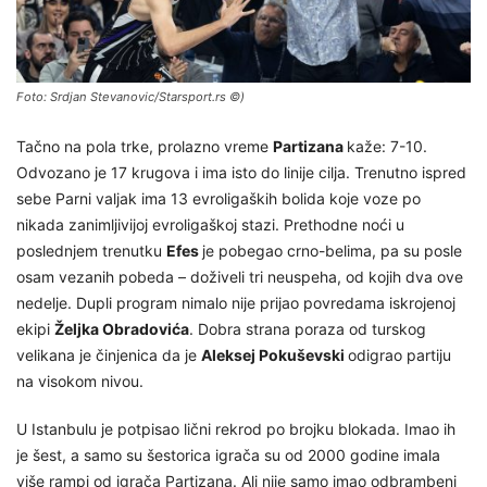
Foto: Srdjan Stevanovic/Starsport.rs ©)
Tačno na pola trke, prolazno vreme
Partizana
kaže: 7-10.
Odvozano je 17 krugova i ima isto do linije cilja. Trenutno ispred
sebe Parni valjak ima 13 evroligaških bolida koje voze po
nikada zanimljivijoj evroligaškoj stazi. Prethodne noći u
poslednjem trenutku
Efes
je pobegao crno-belima, pa su posle
osam vezanih pobeda – doživeli tri neuspeha, od kojih dva ove
nedelje. Dupli program nimalo nije prijao povredama iskrojenoj
ekipi
Željka Obradovića
. Dobra strana poraza od turskog
velikana je činjenica da je
Aleksej Pokuševski
odigrao partiju
na visokom nivou.
U Istanbulu je potpisao lični rekrod po brojku blokada. Imao ih
je šest, a samo su šestorica igrača su od 2000 godine imala
više rampi od igrača Partizana. Ali nije samo imao odbrambeni