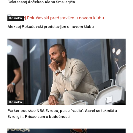
Galatasaraj dočekao Alena Smailagića
Košarka
Aleksej Pokuševski predstavljen u novom klubu
Košarka
Parker podržao NBA Evropu, pa se "vadio": Asvel se takmiči u
Evroligi... Pričao sam o budućnosti