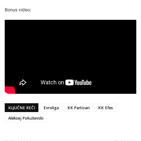
Bonus video:
KLJUČNE REČI
Evroliga
KK Partizan
KK Efes
Aleksej Pokuševski