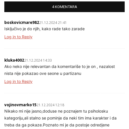
4 KOMENTARA
boskovicmare982
21.12.2024 21:41
Isključivo je do njih, kako rade tako zarade
Log in to Reply
kluka4002
21.12.2024 14:33
Ako neko nije relevantan da komentariše to je on , nazalost
nista nije pokazao ove seone u partizanu
Log in to Reply
vojinovmarko15
21.12.2024 12:18
Nikako mi nije jasno,doduse ne poznajem tu psiholosku
kategoriju,ali stalno se pominje da neki tim ima karakter i da
treba da ga pokaze.Poznato mi je da postoje odredjene