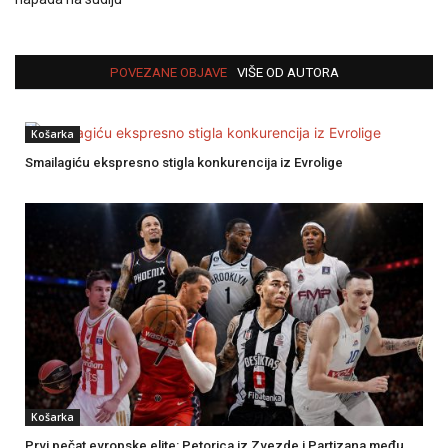
POVEZANE OBJAVE
VIŠE OD AUTORA
Košarka
Smailagiću ekspresno stigla konkurencija iz Evrolige
Košarka
Prvi pečat evropske elite: Petorica iz Zvezde i Partizana među