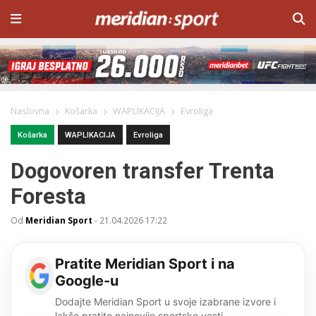
Naslovna
Košarka
WAPLIKACIJA
Evroliga
Košarka
WAPLIKACIJA
Evroliga
Dogovoren transfer Trenta
Foresta
Od
Meridian Sport
-
21.04.2026 17:22
Pratite Meridian Sport i na
Google-u
Dodajte Meridian Sport u svoje izabrane izvore i
lakše pratite najnovije sportske vesti.