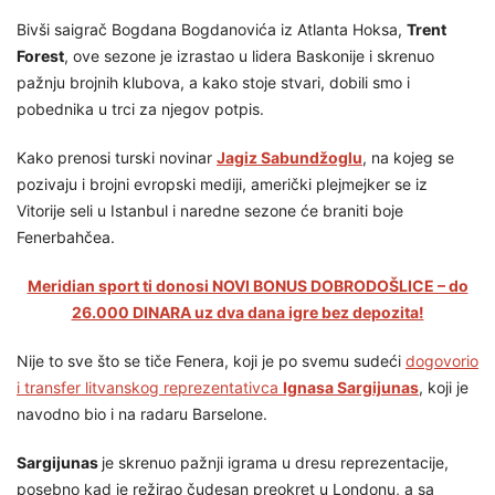
Bivši saigrač Bogdana Bogdanovića iz Atlanta Hoksa,
Trent
Forest
, ove sezone je izrastao u lidera Baskonije i skrenuo
pažnju brojnih klubova, a kako stoje stvari, dobili smo i
pobednika u trci za njegov potpis.
Kako prenosi turski novinar
Jagiz Sabundžoglu
, na kojeg se
pozivaju i brojni evropski mediji, američki plejmejker se iz
Vitorije seli u Istanbul i naredne sezone će braniti boje
Fenerbahčea.
Meridian sport ti donosi NOVI BONUS DOBRODOŠLICE – do
26.000 DINARA uz dva dana igre bez depozita!
Nije to sve što se tiče Fenera, koji je po svemu sudeći
dogovorio
i transfer litvanskog reprezentativca
Ignasa Sargijunas
, koji je
navodno bio i na radaru Barselone.
Sargijunas
je skrenuo pažnji igrama u dresu reprezentacije,
posebno kad je režirao čudesan preokret u Londonu, a sa