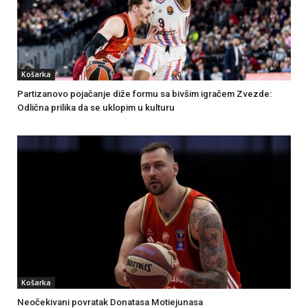
Košarka
Partizanovo pojačanje diže formu sa bivšim igračem Zvezde:
Odlična prilika da se uklopim u kulturu
Košarka
Neočekivani povratak Donatasa Motiejunasa