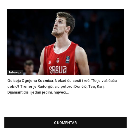
Intervjui
Odiseja Ognjena Kuzmića: Nekad ću sesti i reći ’To je vaš ćaća
dobio’! Trener je Radonjić, a u petorci Dončić, Teo, Kari,
Dijamantidis i jedan jedini, najveći…
0 KOMENTAR