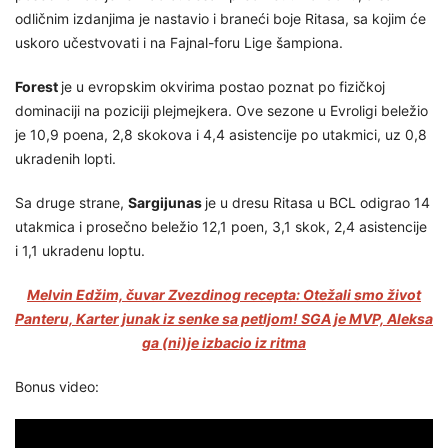
odličnim izdanjima je nastavio i braneći boje Ritasa, sa kojim će
uskoro učestvovati i na Fajnal-foru Lige šampiona.
Forest
je u evropskim okvirima postao poznat po fizičkoj
dominaciji na poziciji plejmejkera. Ove sezone u Evroligi beležio
je 10,9 poena, 2,8 skokova i 4,4 asistencije po utakmici, uz 0,8
ukradenih lopti.
Sa druge strane,
Sargijunas
je u dresu Ritasa u BCL odigrao 14
utakmica i prosečno beležio 12,1 poen, 3,1 skok, 2,4 asistencije
i 1,1 ukradenu loptu.
Melvin Edžim, čuvar Zvezdinog recepta: Otežali smo život
Panteru, Karter junak iz senke sa petljom! SGA je MVP, Aleksa
ga (ni)je izbacio iz ritma
Bonus video: