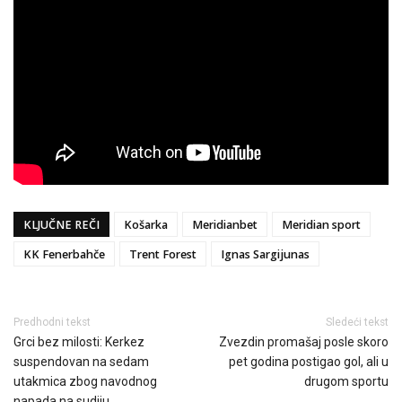
KLJUČNE REČI
Košarka
Meridianbet
Meridian sport
KK Fenerbahče
Trent Forest
Ignas Sargijunas
Predhodni tekst
Sledeći tekst
Grci bez milosti: Kerkez
Zvezdin promašaj posle skoro
suspendovan na sedam
pet godina postigao gol, ali u
utakmica zbog navodnog
drugom sportu
napada na sudiju