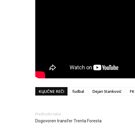
KLJUČNE REČI
fudbal
Dejan Stanković
FK
Predhodni tekst
Dogovoren transfer Trenta Foresta