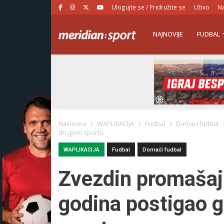
Ulogujte se / Pridružite se
Uživo
Na
NAJNOVIJE
FUDBAL
Naslovna
WAPLIKACIJA
Fudbal
Domaći fudbal
drugom sportu
WAPLIKACIJA
Fudbal
Domaći fudbal
Zvezdin promašaj
godina postigao g