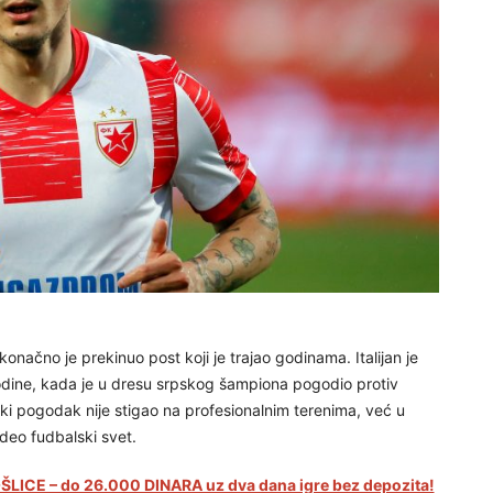
 konačno je prekinuo post koji je trajao godinama. Italijan je
odine, kada je u dresu srpskog šampiona pogodio protiv
čki pogodak nije stigao na profesionalnim terenima, već u
deo fudbalski svet.
LICE – do 26.000 DINARA uz dva dana igre bez depozita!