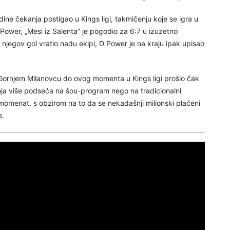
odine čekanja postigao u Kings ligi, takmičenju koje se igra u
ower, „Mesi iz Salenta” je pogodio za 6:7 u izuzetno
njegov gol vratio nadu ekipi, D Power je na kraju ipak upisao
 Gornjem Milanovcu do ovog momenta u Kings ligi prošlo čak
koja više podseća na šou-program nego na tradicionalni
 momenat, s obzirom na to da se nekadašnji milionski plaćeni
e.