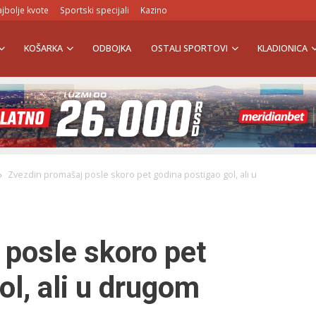
jbolje kvote
Sportski specijali
Kazino
KOŠARKA
ODBOJKA
OSTALI SPORTOVI
KLADIONICA
Zvezdin promašaj posle skoro pet godina postigao gol, ali u
 posle skoro pet
ol, ali u drugom