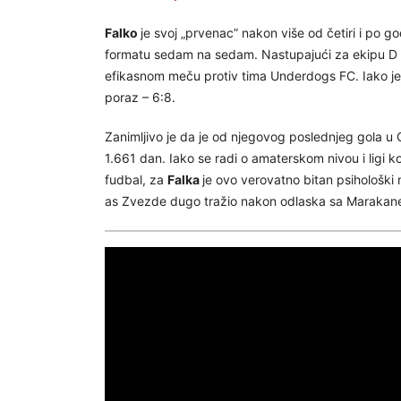
Falko
je svoj „prvenac” nakon više od četiri i po g
formatu sedam na sedam. Nastupajući za ekipu D P
efikasnom meču protiv tima Underdogs FC. Iako je 
poraz – 6:8.
Zanimljivo je da je od njegovog poslednjeg gola u
1.661 dan. Iako se radi o amaterskom nivou i ligi 
fudbal, za
Falka
je ovo verovatno bitan psihološki
as Zvezde dugo tražio nakon odlaska sa Marakan