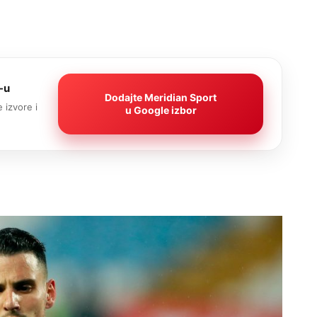
-u
Dodajte Meridian Sport
 izvore i
u Google izbor