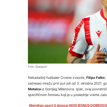
Foto: Starsport
Nekadašnji fudbaler Crvene zvezde,
Filipo Falko
,
zatresao mrežu prvi put još od 3. oktobra 2021. g
Metalca
iz Gornjeg Milanovca. Ipak, ovaj povratni
specifičnom formatu koji je u poslednje vreme zalu
Meridian sport ti donosi NOVI BONUS DOBRODOŠ