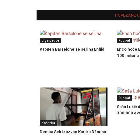
POVEZANE O
Lige petice
Fudbal
Kapiten Barselone se seli na Enfild
Enco hoće En
100 miliona
Fudbal
Saša Lukić d
300.000 ev
Košarka
Demba Sek izazvao Karlika Džonsa