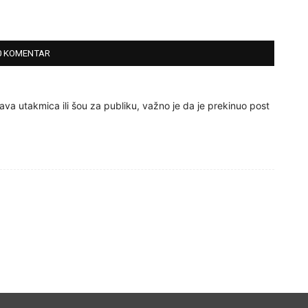
0 KOMENTAR
rava utakmica ili šou za publiku, važno je da je prekinuo post