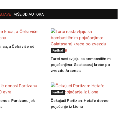
BJAVE
VIŠE OD AUTORA
ca, a Čelsi više od
Fudbal
Turci nastavljaju sa bombastičnim
pojačanjima: Galatasaraj kreće po
zvezdu Arsenala
Fudbal
onosi Partizanu još
Čekajući Partizan: Hetafe doveo
ra
pojačanje iz Liona