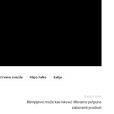
 Crvena zvezda
Filipo Falko
Italija
Sledeći tekst
Alimpijević može kao Ivković: Moramo potpuno
zaboraviti prošlost