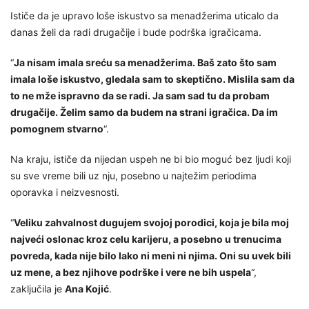
Ističe da je upravo loše iskustvo sa menadžerima uticalo da
danas želi da radi drugačije i bude podrška igračicama.
“
Ja nisam imala sreću sa menadžerima. Baš zato što sam
imala loše iskustvo, gledala sam to skeptično. Mislila sam da
to ne mže ispravno da se radi. Ja sam sad tu da probam
drugačije. Želim samo da budem na strani igračica. Da im
pomognem stvarno
“.
Na kraju, ističe da nijedan uspeh ne bi bio moguć bez ljudi koji
su sve vreme bili uz nju, posebno u najtežim periodima
oporavka i neizvesnosti.
“
Veliku zahvalnost dugujem svojoj porodici, koja je bila moj
najveći oslonac kroz celu karijeru, a posebno u trenucima
povreda, kada nije bilo lako ni meni ni njima. Oni su uvek bili
uz mene, a bez njihove podrške i vere ne bih uspela
“,
zaključila je
Ana Kojić
.