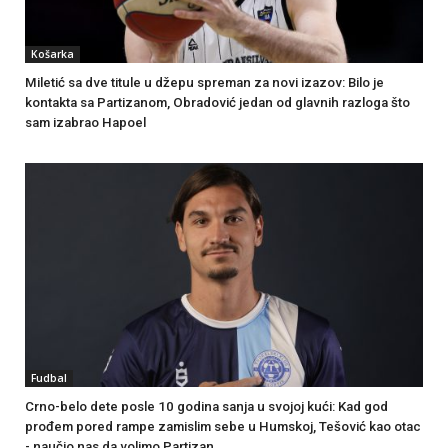
Košarka
Miletić sa dve titule u džepu spreman za novi izazov: Bilo je
kontakta sa Partizanom, Obradović jedan od glavnih razloga što
sam izabrao Hapoel
Fudbal
Crno-belo dete posle 10 godina sanja u svojoj kući: Kad god
prođem pored rampe zamislim sebe u Humskoj, Tešović kao otac
- naučio nas da volimo Partizan