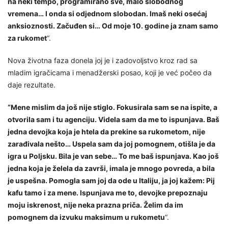
na neki tempo, programirano sve, malo slobodnog
vremena… I onda si odjednom slobodan. Imaš neki osećaj
anksioznosti. Začuđen si… Od moje 10. godine ja znam samo
za rukomet
“.
Nova životna faza donela joj je i zadovoljstvo kroz rad sa
mladim igračicama i menadžerski posao, koji je već počeo da
daje rezultate.
“Mene mislim da još nije stiglo. Fokusirala sam se na ispite, a
otvorila sam i tu agenciju. Videla sam da me to ispunjava. Baš
jedna devojka koja je htela da prekine sa rukometom, nije
zarađivala nešto… Uspela sam da joj pomognem, otišla je da
igra u Poljsku. Bila je van sebe… To me baš ispunjava. Kao još
jedna koja je želela da završi, imala je mnogo povreda, a bila
je uspešna. Pomogla sam joj da ode u Italiju, ja joj kažem: Pij
kafu tamo i za mene. Ispunjava me to, devojke prepoznaju
moju iskrenost, nije neka prazna priča. Želim da im
pomognem da izvuku maksimum u rukometu
“.