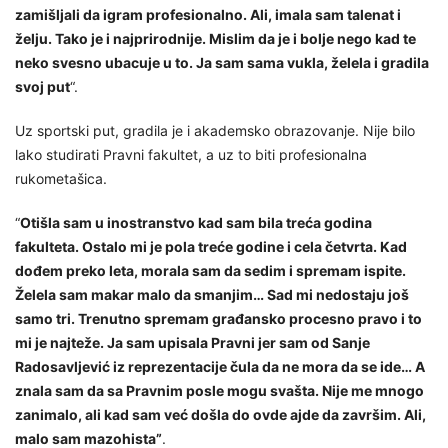
zamišljali da igram profesionalno. Ali, imala sam talenat i
želju. Tako je i najprirodnije. Mislim da je i bolje nego kad te
neko svesno ubacuje u to. Ja sam sama vukla, želela i gradila
svoj put
“.
Uz sportski put, gradila je i akademsko obrazovanje. Nije bilo
lako studirati Pravni fakultet, a uz to biti profesionalna
rukometašica.
“
Otišla sam u inostranstvo kad sam bila treća godina
fakulteta. Ostalo mi je pola treće godine i cela četvrta. Kad
dođem preko leta, morala sam da sedim i spremam ispite.
Želela sam makar malo da smanjim… Sad mi nedostaju još
samo tri. Trenutno spremam građansko procesno pravo i to
mi je najteže. Ja sam upisala Pravni jer sam od Sanje
Radosavljević iz reprezentacije čula da ne mora da se ide… A
znala sam da sa Pravnim posle mogu svašta. Nije me mnogo
zanimalo, ali kad sam već došla do ovde ajde da završim. Ali,
malo sam mazohista”
.