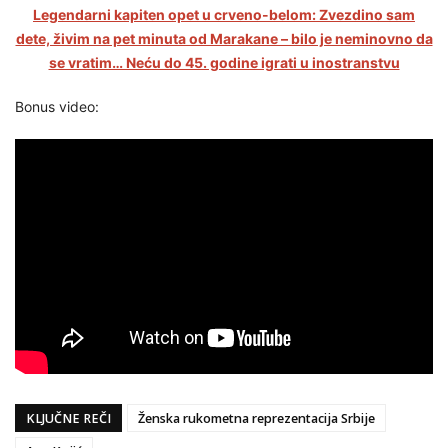
Legendarni kapiten opet u crveno-belom: Zvezdino sam
dete, živim na pet minuta od Marakane – bilo je neminovno da
se vratim… Neću do 45. godine igrati u inostranstvu
Bonus video:
KLJUČNE REČI
Ženska rukometna reprezentacija Srbije