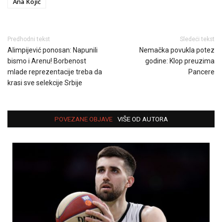
Ana Kojić
Predhodni tekst
Sledeći tekst
Alimpijević ponosan: Napunili
Nemačka povukla potez
bismo i Arenu! Borbenost
godine: Klop preuzima
mlade reprezentacije treba da
Pancere
krasi sve selekcije Srbije
POVEZANE OBJAVE
VIŠE OD AUTORA