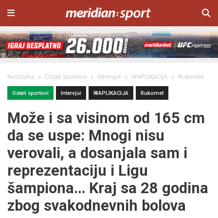
Naslovna
Ostali sportovi
Intervjui
WAPLIKACIJA
Rukomet
Ostali sportovi
Intervjui
WAPLIKACIJA
Rukomet
Može i sa visinom od 165 cm
da se uspe: Mnogi nisu
verovali, a dosanjala sam i
reprezentaciju i Ligu
šampiona… Kraj sa 28 godina
zbog svakodnevnih bolova