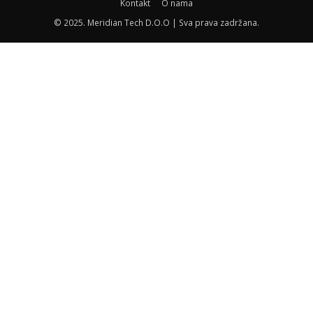
Kontakt
O nama
© 2025. Meridian Tech D.O.O | Sva prava zadržana.