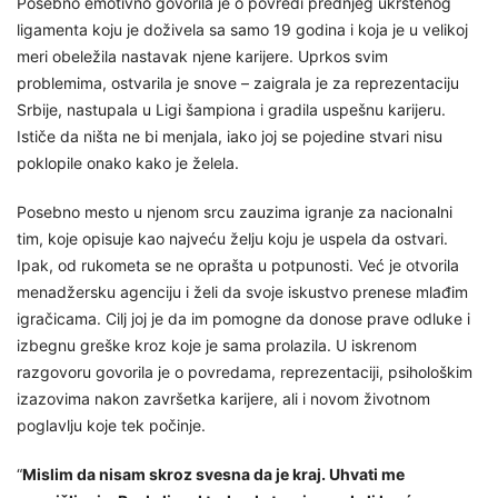
Posebno emotivno govorila je o povredi prednjeg ukrštenog
ligamenta koju je doživela sa samo 19 godina i koja je u velikoj
meri obeležila nastavak njene karijere. Uprkos svim
problemima, ostvarila je snove – zaigrala je za reprezentaciju
Srbije, nastupala u Ligi šampiona i gradila uspešnu karijeru.
Ističe da ništa ne bi menjala, iako joj se pojedine stvari nisu
poklopile onako kako je želela.
Posebno mesto u njenom srcu zauzima igranje za nacionalni
tim, koje opisuje kao najveću želju koju je uspela da ostvari.
Ipak, od rukometa se ne oprašta u potpunosti. Već je otvorila
menadžersku agenciju i želi da svoje iskustvo prenese mlađim
igračicama. Cilj joj je da im pomogne da donose prave odluke i
izbegnu greške kroz koje je sama prolazila. U iskrenom
razgovoru govorila je o povredama, reprezentaciji, psihološkim
izazovima nakon završetka karijere, ali i novom životnom
poglavlju koje tek počinje.
“
Mislim da nisam skroz svesna da je kraj. Uhvati me