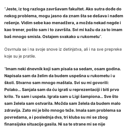
“
Jeste, iz tog razloga završavam fakultet. Ako sutra dođe do
nekog problema, mogu jasno da znam šta se dešava i nađem
rešenje. Vidim sebe kao menadžera, a možda nekad negde i
kao trener, pošto sam i to završila. Svi mi kažu da za to imam
baš mnogo smisla. Ostajem svakako u rukometu
“.
Osvrnula se i na svoje snove iz detinjstva, ali i na sve prepreke
koje su je pratile.
“
Imam neki dnevnik koji sam pisala sa sedam, osam godina.
Napisala sam da želim da budem uspešna u rukometu i u
školi. Stvarno sam mnogo maštala. Svi su mi govorili:
Polako… Sanjala sam da ću igrati u reprezentaciji i biti prvo
krilo. To sam i uspela. Igrala sam u Ligi šampiona… Sve što
sam želela sam ostvarila. Možda sam želela da budem malo
zdravija. Zato mi je bilo mnogo teže. Imala sam problema sa
povredama, a i poslednja dva, tri kluba su mi se zbog
finansijske situacije gasila. Ni sa te strane mi se nije