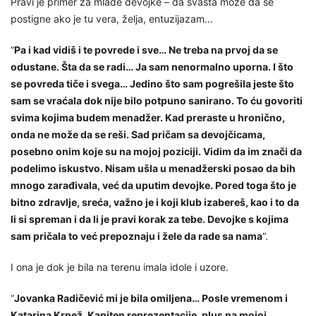
Pravi je primer za mlade devojke – da svašta može da se
postigne ako je tu vera, želja, entuzijazam…
“
Pa i kad vidiš i te povrede i sve… Ne treba na prvoj da se
odustane. Šta da se radi… Ja sam nenormalno uporna. I što
se povreda tiče i svega… Jedino što sam pogrešila jeste što
sam se vraćala dok nije bilo potpuno sanirano. To ću govoriti
svima kojima budem menadžer. Kad preraste u hronično,
onda ne može da se reši. Sad pričam sa devojčicama,
posebno onim koje su na mojoj poziciji. Vidim da im znači da
podelimo iskustvo. Nisam ušla u menadžerski posao da bih
mnogo zarađivala, već da uputim devojke. Pored toga što je
bitno zdravlje, sreća, važno je i koji klub izabereš, kao i to da
li si spreman i da li je pravi korak za tebe. Devojke s kojima
sam pričala to već prepoznaju i žele da rade sa nama
“.
I ona je dok je bila na terenu imala idole i uzore.
“
Jovanka Radičević mi je bila omiljena… Posle vremenom i
Katarina Krpež. Kapiten reprezentacije, plus na mojoj