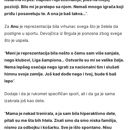
poziciji. Bilo mi je prelepo sa njom. Nemaš mnogo igrača koji
priđu i posavetuju te. A ona je baš takva…
“.
Za
Anu
je reprezentacija bila vrhunac svega što je želela da
postigne u sportu. Devojčica iz Brgula je ponosna zbog svega
što je uspela.
“
Meni je reprezentacija bila nešto o čemu sam više sanjala,
nego klubovi, Liga šampiona… Ostvarile su mi se velike želje.
Nema lepšeg osećaja nego igrati za nacionalni tim i slušati
himnu svoje zemlje. Još kad dođe nego i tvoj, bude ti baš
lepo
“.
Dodaje i da je rukomet specifičan sport, ali i da ga je sama
izabrala još kao dete.
“
Mama je nekad trenirala, a ja sam bila hiperaktivno dete,
pitali su me šta bih htela. Znali smo da smo niska familija,
nismo za odbojku i košarku. Sve je išlo spontano. Nisu