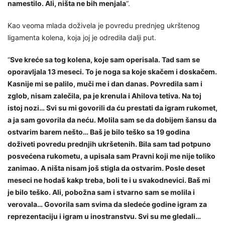
namestilo. Ali, ništa ne bih menjala
“.
Kao veoma mlada doživela je povredu prednjeg ukrštenog
ligamenta kolena, koja joj je odredila dalji put.
“
Sve kreće sa tog kolena, koje sam operisala. Tad sam se
oporavljala 13 meseci. To je noga sa koje skačem i doskačem.
Kasnije mi se palilo, muči me i dan danas. Povredila sam i
zglob, nisam zalečila, pa je krenula i Ahilova tetiva. Na toj
istoj nozi… Svi su mi govorili da ću prestati da igram rukomet,
a ja sam govorila da neću. Molila sam se da dobijem šansu da
ostvarim barem nešto… Baš je bilo teško sa 19 godina
doživeti povredu prednjih ukršetenih. Bila sam tad potpuno
posvećena rukometu, a upisala sam Pravni koji me nije toliko
zanimao. A ništa nisam još stigla da ostvarim. Posle deset
meseci ne hodaš kakp treba, boli te i u svakodnevici. Baš mi
je bilo teško. Ali, pobožna sam i stvarno sam se molila i
verovala… Govorila sam svima da sledeće godine igram za
reprezentaciju i igram u inostranstvu. Svi su me gledali…