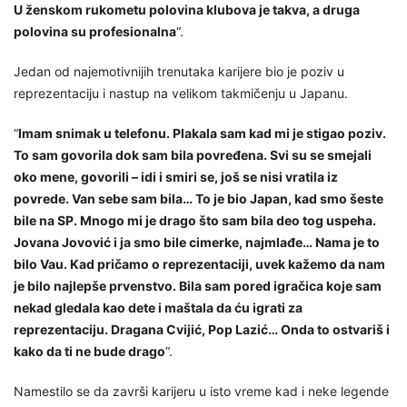
U ženskom rukometu polovina klubova je takva, a druga
polovina su profesionalna
“.
Jedan od najemotivnijih trenutaka karijere bio je poziv u
reprezentaciju i nastup na velikom takmičenju u Japanu.
“
Imam snimak u telefonu. Plakala sam kad mi je stigao poziv.
To sam govorila dok sam bila povređena. Svi su se smejali
oko mene, govorili – idi i smiri se, još se nisi vratila iz
povrede. Van sebe sam bila… To je bio Japan, kad smo šeste
bile na SP. Mnogo mi je drago što sam bila deo tog uspeha.
Jovana Jovović i ja smo bile cimerke, najmlađe… Nama je to
bilo Vau. Kad pričamo o reprezentaciji, uvek kažemo da nam
je bilo najlepše prvenstvo. Bila sam pored igračica koje sam
nekad gledala kao dete i maštala da ću igrati za
reprezentaciju. Dragana Cvijić, Pop Lazić… Onda to ostvariš i
kako da ti ne bude drago
“.
Namestilo se da završi karijeru u isto vreme kad i neke legende