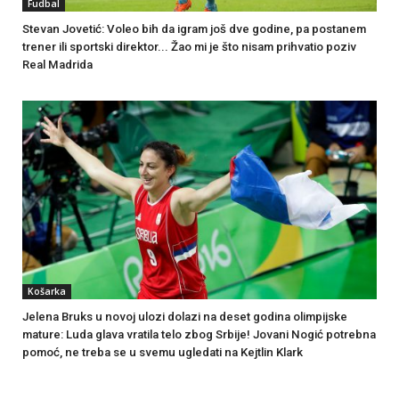
Fudbal
Stevan Jovetić: Voleo bih da igram još dve godine, pa postanem
trener ili sportski direktor... Žao mi je što nisam prihvatio poziv
Real Madrida
Košarka
Jelena Bruks u novoj ulozi dolazi na deset godina olimpijske
mature: Luda glava vratila telo zbog Srbije! Jovani Nogić potrebna
pomoć, ne treba se u svemu ugledati na Kejtlin Klark