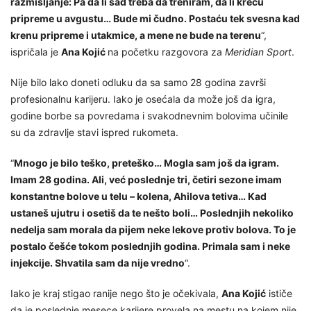
razmišljanje: Pa da li sad treba da treniram, da li kreću
pripreme u avgustu… Bude mi čudno. Postaću tek svesna kad
krenu pripreme i utakmice, a mene ne bude na terenu
“,
ispričala je
Ana Kojić
na početku razgovora za
Meridian Sport
.
Nije bilo lako doneti odluku da sa samo 28 godina završi
profesionalnu karijeru. Iako je osećala da može još da igra,
godine borbe sa povredama i svakodnevnim bolovima učinile
su da zdravlje stavi ispred rukometa.
“
Mnogo je bilo teško, preteško… Mogla sam još da igram.
Imam 28 godina. Ali, već poslednje tri, četiri sezone imam
konstantne bolove u telu – kolena, Ahilova tetiva… Kad
ustaneš ujutru i osetiš da te nešto boli… Poslednjih nekoliko
nedelja sam morala da pijem neke lekove protiv bolova. To je
postalo češće tokom poslednjih godina. Primala sam i neke
injekcije. Shvatila sam da nije vredno
“.
Iako je kraj stigao ranije nego što je očekivala,
Ana Kojić
ističe
da je poslednje mesece karijere provela na mestu na kojem nije