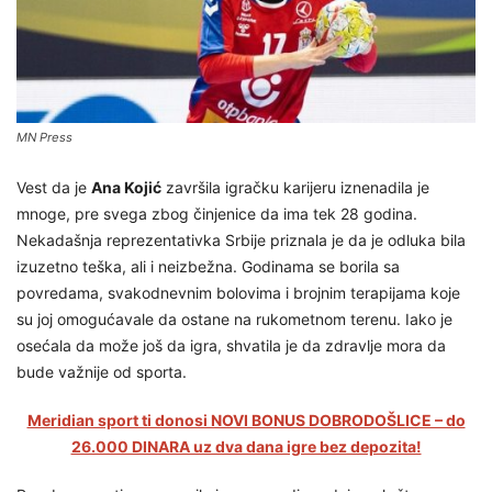
MN Press
Vest da je
Ana Kojić
završila igračku karijeru iznenadila je
mnoge, pre svega zbog činjenice da ima tek 28 godina.
Nekadašnja reprezentativka Srbije priznala je da je odluka bila
izuzetno teška, ali i neizbežna. Godinama se borila sa
povredama, svakodnevnim bolovima i brojnim terapijama koje
su joj omogućavale da ostane na rukometnom terenu. Iako je
osećala da može još da igra, shvatila je da zdravlje mora da
bude važnije od sporta.
Meridian sport ti donosi NOVI BONUS DOBRODOŠLICE – do
26.000 DINARA uz dva dana igre bez depozita!