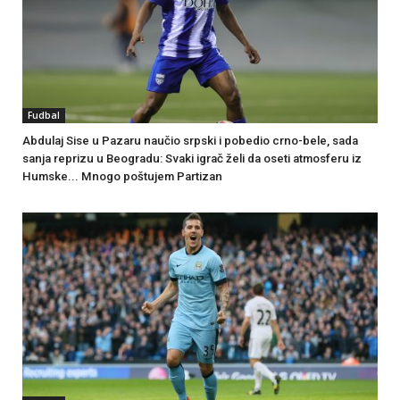
Fudbal
Abdulaj Sise u Pazaru naučio srpski i pobedio crno-bele, sada
sanja reprizu u Beogradu: Svaki igrač želi da oseti atmosferu iz
Humske... Mnogo poštujem Partizan