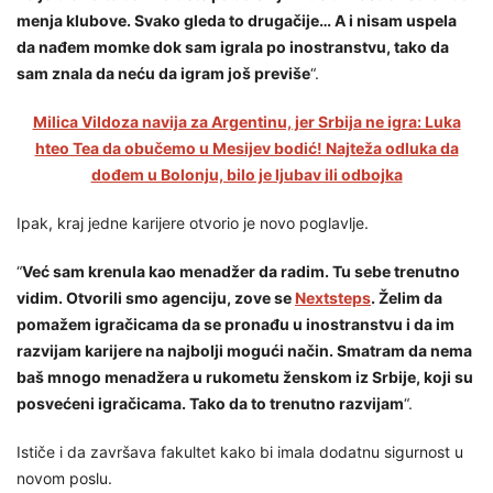
menja klubove. Svako gleda to drugačije… A i nisam uspela
da nađem momke dok sam igrala po inostranstvu, tako da
sam znala da neću da igram još previše
“.
Milica Vildoza navija za Argentinu, jer Srbija ne igra: Luka
hteo Tea da obučemo u Mesijev bodić! Najteža odluka da
dođem u Bolonju, bilo je ljubav ili odbojka
Ipak, kraj jedne karijere otvorio je novo poglavlje.
“
Već sam krenula kao menadžer da radim. Tu sebe trenutno
vidim. Otvorili smo agenciju, zove se
Nextsteps
. Želim da
pomažem igračicama da se pronađu u inostranstvu i da im
razvijam karijere na najbolji mogući način. Smatram da nema
baš mnogo menadžera u rukometu ženskom iz Srbije, koji su
posvećeni igračicama. Tako da to trenutno razvijam
“.
Ističe i da završava fakultet kako bi imala dodatnu sigurnost u
novom poslu.