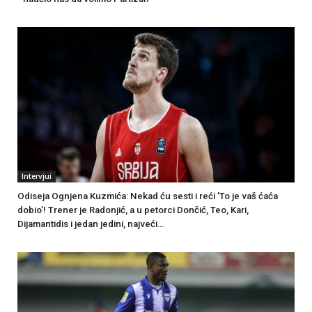
Intervjui
Odiseja Ognjena Kuzmića: Nekad ću sesti i reći ’To je vaš ćaća
dobio’! Trener je Radonjić, a u petorci Dončić, Teo, Kari,
Dijamantidis i jedan jedini, najveći…