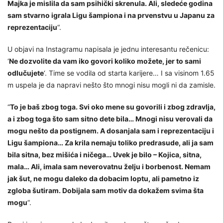
Majka je mislila da sam psihički skrenula. Ali, sledeće godina
sam stvarno igrala Ligu šampiona i na prvenstvu u Japanu za
reprezentaciju
“.
U objavi na Instagramu napisala je jednu interesantu rečenicu:
‘
Ne dozvolite da vam iko govori koliko možete, jer to sami
odlučujete
‘. Time se vodila od starta karijere… I sa visinom 1.65
m uspela je da napravi nešto što mnogi nisu mogli ni da zamisle.
“
To je baš zbog toga. Svi oko mene su govorili i zbog zdravlja,
a i zbog toga što sam sitno dete bila… Mnogi nisu verovali da
mogu nešto da postignem. A dosanjala sam i reprezentaciju i
Ligu šampiona… Za krila nemaju toliko predrasude, ali ja sam
bila sitna, bez mišića i ničega… Uvek je bilo – Kojica, sitna,
mala… Ali, imala sam neverovatnu želju i borbenost. Nemam
jak šut, ne mogu daleko da dobacim loptu, ali pametno iz
zgloba šutiram. Dobijala sam motiv da dokažem svima šta
mogu
“.