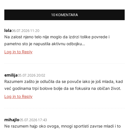
10 KOMENTARA
lola
06.07.2026 11:20
Na zalost njeno telo nije moglo da izdrzi tolike povrede i
pametno sto je napustila aktivnu odbojku…
Log in to Reply
emilija
05.07.2026 20:02
Razumem zašto je odlučila da se povuče iako je još mlada, kad
već godinama trpi bolove bolje da se fokusira na običan život.
Log in to Reply
mihajlo
05.07.2026 17:43
Ne razumem hajp oko ovoga, mnogi sportisti zavrse mladi i to