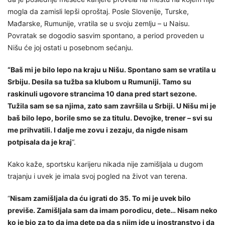
mogla da zamisli lepši oproštaj. Posle Slovenije, Turske,
Mađarske, Rumunije, vratila se u svoju zemlju – u Naisu.
Povratak se dogodio sasvim spontano, a period proveden u
Nišu će joj ostati u posebnom sećanju.
“Baš mi je bilo lepo na kraju u Nišu. Spontano sam se vratila u
Srbiju. Desila sa tužba sa klubom u Rumuniji. Tamo su
raskinuli ugovore strancima 10 dana pred start sezone.
Tužila sam se sa njima, zato sam završila u Srbiji. U Nišu mi je
baš bilo lepo, borile smo se za titulu. Devojke, trener – svi su
me prihvatili. I dalje me zovu i zezaju, da nigde nisam
potpisala da je kraj
“.
Kako kaže, sportsku karijeru nikada nije zamišljala u dugom
trajanju i uvek je imala svoj pogled na život van terena.
“
Nisam zamišljala da ću igrati do 35. To mi je uvek bilo
previše. Zamišljala sam da imam porodicu, dete… Nisam neko
ko je bio za to da ima dete pa da s njim ide u inostranstvo i da