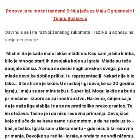
Ponovo je tu moćni tandem! Srbija jača za Maju Ognjenović i
Tijanu Bošković
Osvrnula se i na razvoj ženskog rukometa i razlike u odnosu na
ranije generacije.
“
Mislim da je sada malo lakše mlađima. Kad sam ja bila klinka,
bilo je mnogo starijih devojaka koje su igrale. Mlađe su teže
dobijale šansu. A onda se desio nagli preskok svega, pa su
mlade devojke dobile priliku i u reprezentaciji. Nekad nije bilo
tako… S te strane je lakše. U srpskoj ligi devojke sa 20 godina
igraju, imaju super minutažu u Superligi. Mogu lakše da budu
primećene i izbore se za inostranstvo. Naravno, činjenica je
da je naša liga slabija i da se ne prati toliko preko granice. To
im otežava. Tačno je i da nisu redovna primanja. Devojčice
koje odluče da se bave samo rukometom, a da ne rade uz to –
baš je teško. Igrala sam u Bekamentu – gde nisu bila redovna
primanja. Devojke su radile i igrale, a onda to ne vodi ničemu.