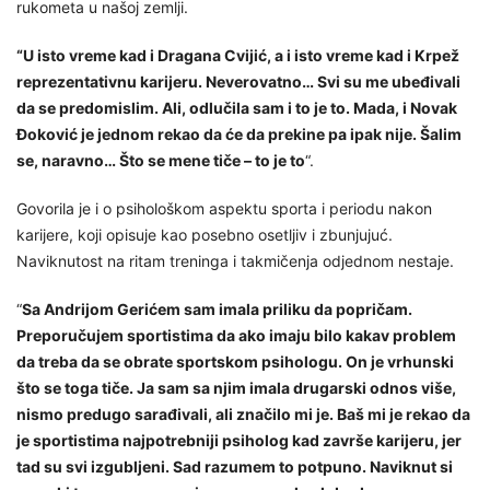
rukometa u našoj zemlji.
“U isto vreme kad i Dragana Cvijić, a i isto vreme kad i Krpež
reprezentativnu karijeru. Neverovatno… Svi su me ubeđivali
da se predomislim. Ali, odlučila sam i to je to. Mada, i Novak
Đoković je jednom rekao da će da prekine pa ipak nije. Šalim
se, naravno… Što se mene tiče – to je to
“.
Govorila je i o psihološkom aspektu sporta i periodu nakon
karijere, koji opisuje kao posebno osetljiv i zbunjujuć.
Naviknutost na ritam treninga i takmičenja odjednom nestaje.
“
Sa Andrijom Gerićem sam imala priliku da popričam.
Preporučujem sportistima da ako imaju bilo kakav problem
da treba da se obrate sportskom psihologu. On je vrhunski
što se toga tiče. Ja sam sa njim imala drugarski odnos više,
nismo predugo sarađivali, ali značilo mi je. Baš mi je rekao da
je sportistima najpotrebniji psiholog kad završe karijeru, jer
tad su svi izgubljeni. Sad razumem to potpuno. Naviknut si